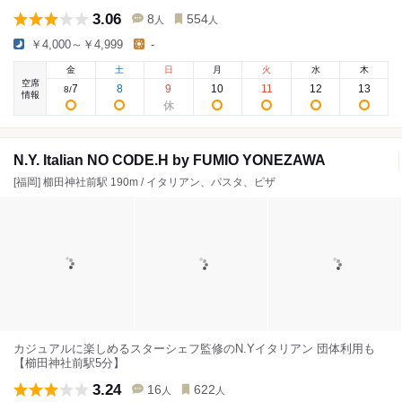
3.06
8
554
人
人
￥4,000～￥4,999
-
金
土
日
月
火
水
木
空席
7
8
9
10
11
12
13
8
/
情報
N.Y. Italian NO CODE.H by FUMIO YONEZAWA
[福岡] 櫛田神社前駅 190m / イタリアン、パスタ、ピザ
カジュアルに楽しめるスターシェフ監修のN.Yイタリアン 団体利用も
【櫛田神社前駅5分】
3.24
16
622
人
人