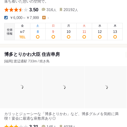
落ち着いた憩いの空間で。
3.50
316
20192
人
人
￥6,000～￥7,999
-
金
土
日
月
火
水
木
空席
7
8
9
10
11
12
13
8
/
情報
博多とりかわ大臣 住吉串房
[福岡] 渡辺通駅 733m / 焼き鳥
カリッとジューシーな「博多とりかわ」など、博多グルメを気軽に満
喫！宴会に最適な座敷席あり◎
3.31
145
4038