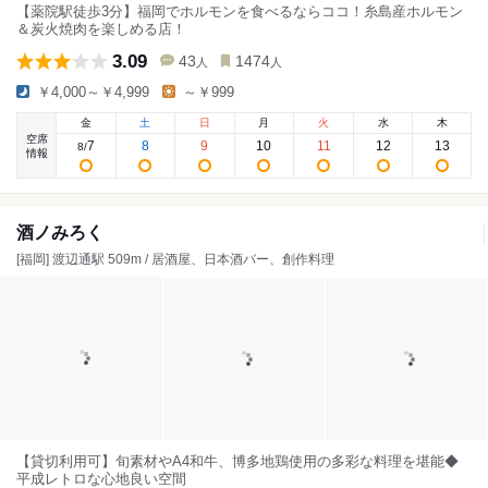
【薬院駅徒歩3分】福岡でホルモンを食べるならココ！糸島産ホルモン
＆炭火焼肉を楽しめる店！
3.09
43
1474
人
人
￥4,000～￥4,999
～￥999
金
土
日
月
火
水
木
空席
7
8
9
10
11
12
13
8
/
情報
酒ノみろく
[福岡] 渡辺通駅 509m / 居酒屋、日本酒バー、創作料理
【貸切利用可】旬素材やA4和牛、博多地鶏使用の多彩な料理を堪能◆
平成レトロな心地良い空間