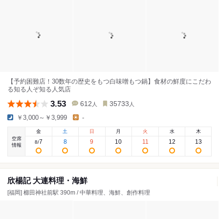
【予約困難店！30数年の歴史をもつ白味噌もつ鍋】食材の鮮度にこだわ
る知る人ぞ知る人気店
3.53
612
35733
人
人
￥3,000～￥3,999
-
金
土
日
月
火
水
木
空席
7
8
9
10
11
12
13
8
/
情報
欣楊記 大連料理・海鮮
[福岡] 櫛田神社前駅 390m / 中華料理、海鮮、創作料理