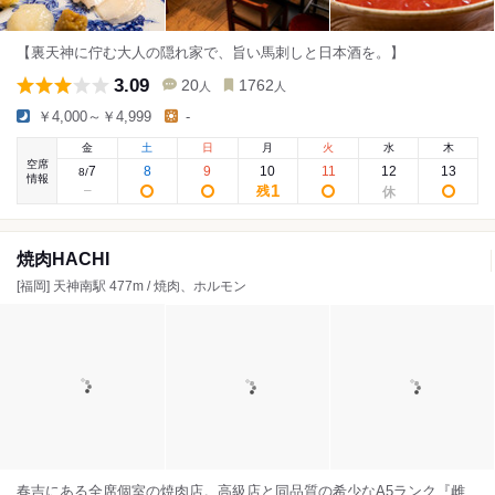
【裏天神に佇む大人の隠れ家で、旨い馬刺しと日本酒を。】
3.09
20
1762
人
人
￥4,000～￥4,999
-
金
土
日
月
火
水
木
空席
7
8
9
10
11
12
13
8
/
情報
1
残
焼肉HACHI
[福岡] 天神南駅 477m / 焼肉、ホルモン
春吉にある全席個室の焼肉店。高級店と同品質の希少なA5ランク『雌