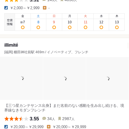
人
人
￥2,000～￥2,999
-
金
土
日
月
火
水
木
空席
7
8
9
10
11
12
13
8
/
情報
illimité
[福岡] 櫛田神社前駅 469m / イノベーティブ、フレンチ
【三つ星カンテサンス出身】まだ名前のない感動を生み出し続ける、境
界線なきモダンフレンチ
3.55
34
2987
人
人
￥20,000～￥29,999
￥20,000～￥29,999