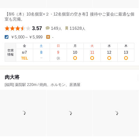
【8/6（木）10名個室×２・12名個室の空き有】接待やご宴会に最適な個
室も完備。
3.57
149
11628
人
人
￥5,000～￥5,999
-
金
土
日
月
火
水
木
空席
7
8
9
10
11
12
13
8
/
情報
肉大将
[福岡] 薬院駅 220m / 焼肉、ホルモン、居酒屋