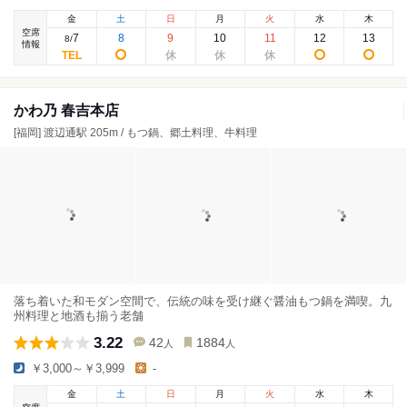
金
土
日
月
火
水
木
空席
7
8
9
10
11
12
13
8
/
情報
かわ乃 春吉本店
[福岡] 渡辺通駅 205m / もつ鍋、郷土料理、牛料理
落ち着いた和モダン空間で、伝統の味を受け継ぐ醤油もつ鍋を満喫。九
州料理と地酒も揃う老舗
3.22
42
1884
人
人
￥3,000～￥3,999
-
金
土
日
月
火
水
木