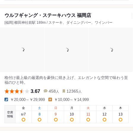
ウルフギャング・ステーキハウス 福岡店
[福岡] 櫛田神社前駅 189m / ステーキ、ダイニングバー、ワインバー
格付け最上級の厳選肉を豪快に焼き上げ、エレガントな空間で味わう至
福のひと時。
3.67
458
12365
人
人
￥20,000～￥29,999
￥10,000～￥14,999
金
土
日
月
火
水
木
空席
7
8
9
10
11
12
13
8
/
情報