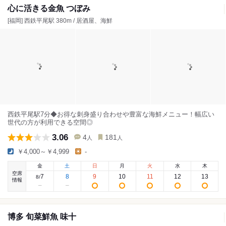
心に活きる金魚 つぼみ
[福岡] 西鉄平尾駅 380m / 居酒屋、海鮮
西鉄平尾駅7分◆お得な刺身盛り合わせや豊富な海鮮メニュー！幅広い
世代の方が利用できる空間◎
3.06
4
181
人
人
￥4,000～￥4,999
-
金
土
日
月
火
水
木
空席
7
8
9
10
11
12
13
8
/
情報
博多 旬菜鮮魚 味十