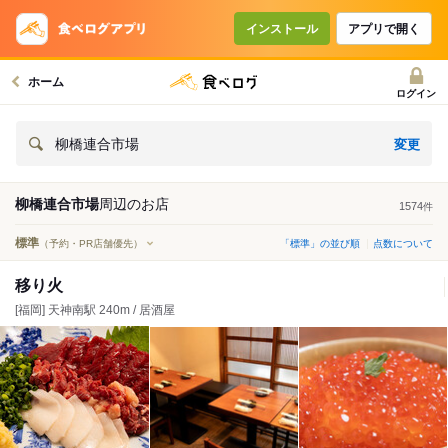
インストール
アプリで開く
ホーム
ログイン
変更
柳橋連合市場
柳橋連合市場
周辺の
お店
1574
件
標準
（予約・PR店舗優先）
「標準」の並び順
点数について
移り火
[福岡] 天神南駅 240m / 居酒屋