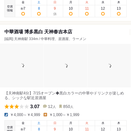
金
土
日
月
火
水
木
空席
7
8
9
10
11
12
13
8
/
情報
中華酒場 博多黒白 天神春吉本店
[福岡] 天神南駅 334m / 中華料理、居酒屋、ラーメン
【天神南駅4分】7/15オープン◆黒白カラーの中華やドリンクが楽しめ
る、シックな駅近居酒屋
3.07
12
850
人
人
￥4,000～￥4,999
￥1,000～￥1,999
金
土
日
月
火
水
木
空席
7
8
9
10
11
12
13
8
/