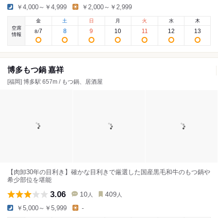
￥4,000～￥4,999
￥2,000～￥2,999
金
土
日
月
火
水
木
空席
7
8
9
10
11
12
13
8
/
情報
博多もつ鍋 嘉祥
[福岡] 博多駅 657m / もつ鍋、居酒屋
【肉卸30年の目利き】確かな目利きで厳選した国産黒毛和牛のもつ鍋や
希少部位を堪能
3.06
10
409
人
人
￥5,000～￥5,999
-