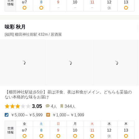
空席
7
8
9
10
11
12
13
8
/
情報
味彩 秋月
[福岡] 櫛田神社前駅 432m / 居酒屋
【櫛田神社駅徒歩5分】昼は洋食、夜は和食がメイン。どちらも妥協の
ない本格的な味をお届け
3.05
4
344
人
人
￥5,000～￥5,999
￥1,000～￥1,999
金
土
日
月
火
水
木
空席
7
8
9
10
11
12
13
8
/
情報