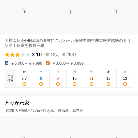
天神南駅8分◆福岡の食材にこだわった海鮮中国料理◎厳選銘柄のドリ
ンク！個室を複数完備
3.10
12
283
人
人
￥6,000～￥7,999
￥3,000～￥3,999
金
土
日
月
火
水
木
空席
7
8
9
10
11
12
13
8
/
情報
とりかわ家
[福岡] 天神南駅 417m / 焼き鳥、居酒屋、鳥料理