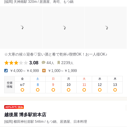
[福岡] 天神南駅 320m / 居酒屋、寿司、もつ鍋
☆大寒の候☆迎春♡旨い酒と肴で乾杯♪喫煙OK！お一人様OK♪
3.08
44
2239
人
人
￥4,000～￥4,999
￥1,000～￥1,999
金
土
日
月
火
水
木
空席
7
8
9
10
11
12
13
8
/
情報
越後屋 博多駅前本店
[福岡] 櫛田神社前駅 546m / もつ鍋、居酒屋、日本料理