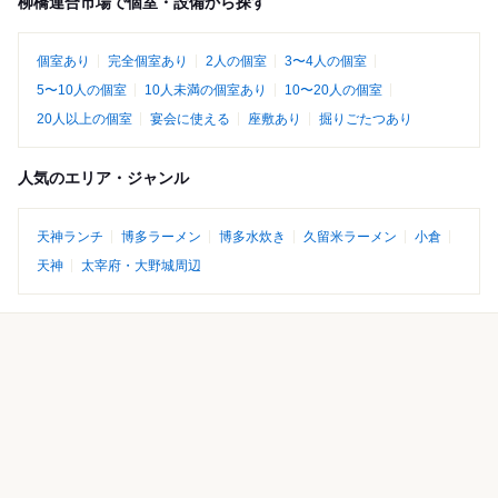
柳橋連合市場で個室・設備から探す
個室あり
完全個室あり
2人の個室
3〜4人の個室
5〜10人の個室
10人未満の個室あり
10〜20人の個室
20人以上の個室
宴会に使える
座敷あり
掘りごたつあり
人気のエリア・ジャンル
天神ランチ
博多ラーメン
博多水炊き
久留米ラーメン
小倉
天神
太宰府・大野城周辺