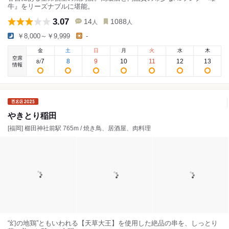
牛』をリーズナブルに堪能。
3.07
14
1088
人
人
￥8,000～￥9,999
-
金
土
日
月
火
水
木
空席
7
8
9
10
11
12
13
8
/
情報
やきとり稲田
[福岡] 櫛田神社前駅 765m / 焼き鳥、居酒屋、肉料理
“幻の地鶏”ともいわれる【天草大王】を使用した絶品の串を、しっとり