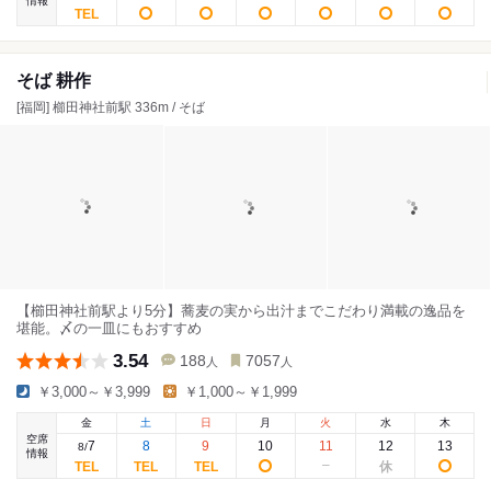
情報
そば 耕作
[福岡] 櫛田神社前駅 336m / そば
【櫛田神社前駅より5分】蕎麦の実から出汁までこだわり満載の逸品を
堪能。〆の一皿にもおすすめ
3.54
188
7057
人
人
￥3,000～￥3,999
￥1,000～￥1,999
金
土
日
月
火
水
木
空席
7
8
9
10
11
12
13
8
/
情報