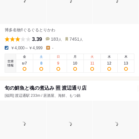
博多名物‼︎ぐるぐるとりかわ
3.39
183
7451
人
人
￥4,000～￥4,999
-
金
土
日
月
火
水
木
空席
7
8
9
10
11
12
13
8
/
情報
旬の鮮魚と魂の煮込み 照 渡辺通り店
[福岡] 渡辺通駅 233m / 居酒屋、海鮮、もつ鍋