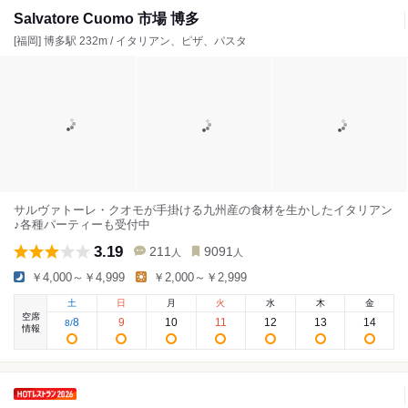
Salvatore Cuomo 市場 博多
[福岡] 博多駅 232m / イタリアン、ピザ、パスタ
サルヴァトーレ・クオモが手掛ける九州産の食材を生かしたイタリアン
♪各種パーティーも受付中
3.19
211
9091
人
人
￥4,000～￥4,999
￥2,000～￥2,999
土
日
月
火
水
木
金
空席
8
9
10
11
12
13
14
8
/
情報