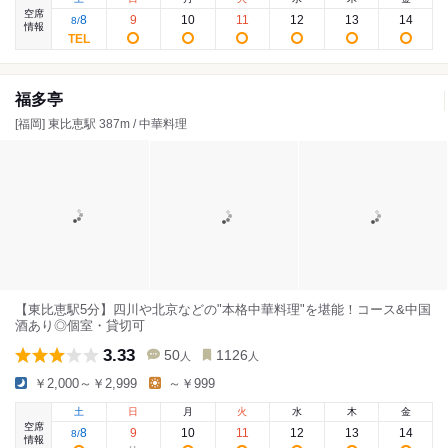
空席
8
9
10
11
12
13
14
8
/
情報
福多亭
[福岡] 東比恵駅 387m / 中華料理
【東比恵駅5分】四川や北京などの"本格中華料理"を堪能！コース&中国
酒あり◎個室・貸切可
3.33
50
1126
人
人
￥2,000～￥2,999
～￥999
土
日
月
火
水
木
金
空席
8
9
10
11
12
13
14
8
/
情報