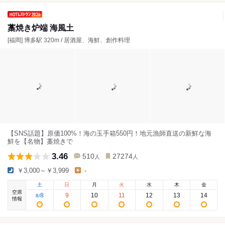
藁焼き炉端 海風土
[福岡] 博多駅 320m / 居酒屋、海鮮、創作料理
【SNS話題】原価100%！海の玉手箱550円！地元漁師直送の新鮮な海
鮮を【名物】藁焼きで
3.46
510
27274
人
人
￥3,000～￥3,999
-
土
日
月
火
水
木
金
空席
8
9
10
11
12
13
14
8
/
情報