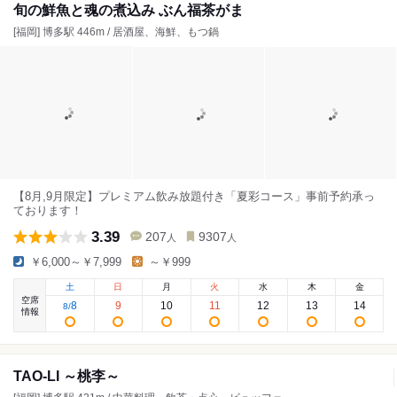
旬の鮮魚と魂の煮込み ぶん福茶がま
[福岡] 博多駅 446m / 居酒屋、海鮮、もつ鍋
【8月,9月限定】プレミアム飲み放題付き「夏彩コース」事前予約承っ
ております！
3.39
207
9307
人
人
￥6,000～￥7,999
～￥999
土
日
月
火
水
木
金
空席
8
9
10
11
12
13
14
8
/
情報
TAO-LI ～桃李～