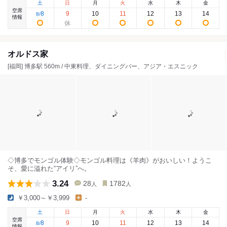
土
日
月
火
水
木
金
空席
8
9
10
11
12
13
14
8
/
情報
オルドス家
[福岡] 博多駅 560m / 中東料理、ダイニングバー、アジア・エスニック
◇博多でモンゴル体験◇モンゴル料理は《羊肉》がおいしい！ようこ
そ、愛に溢れた“アイリ”へ。
3.24
28
1782
人
人
￥3,000～￥3,999
-
土
日
月
火
水
木
金
空席
8
9
10
11
12
13
14
8
/
情報