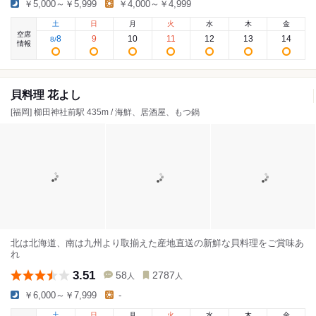
￥5,000～￥5,999
￥4,000～￥4,999
土
日
月
火
水
木
金
空席
8
9
10
11
12
13
14
8
/
情報
貝料理 花よし
[福岡] 櫛田神社前駅 435m / 海鮮、居酒屋、もつ鍋
北は北海道、南は九州より取揃えた産地直送の新鮮な貝料理をご賞味あ
れ
3.51
58
2787
人
人
￥6,000～￥7,999
-
土
日
月
火
水
木
金