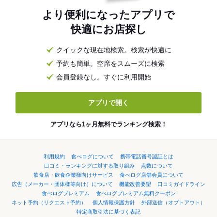
より便利になったアプリで
快適にお店探し
クイックな現在地検索。検索が快適に
予約も簡単。空席をスムーズに検索
会員登録なし。すぐに利用開始
アプリで開く
アプリなら1ヶ月無料でランキング検索！
利用規約
食べログについて
携帯電話番号認証とは
口コミ・ランキングに対する取り組み
点数について
飲食店・飲食企業様向けサービス
食べログ店舗会員について
広告（メーカー・団体様等向け）について
機能改善要望
口コミガイドライン
食べログプレミアム
食べログプレミアム無料クーポン
ネット予約（リクエスト予約）
個人情報保護方針
外部送信（オプトアウト）
特定商取引法に基づく表記