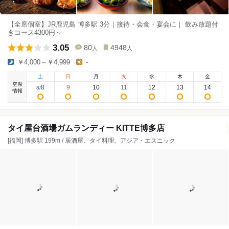
【全席個室】JR鹿児島 博多駅 3分｜接待・会食・宴会に｜ 飲み放題付
きコース4300円～
3.05
80
4948
人
人
￥4,000～￥4,999
-
土
日
月
火
水
木
金
空席
8
9
10
11
12
13
14
8
/
情報
タイ屋台酒場ガムランディー KITTE博多店
[福岡] 博多駅 199m / 居酒屋、タイ料理、アジア・エスニック