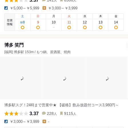
3.37
141
6386
人
人
￥5,000～￥5,999
￥3,000～￥3,999
土
日
月
火
水
木
金
空席
8
9
10
11
12
13
14
8
/
情報
博多 笑門
[福岡] 博多駅 153m / もつ鍋、居酒屋、焼肉
博多駅スグ！24時まで営業中★ 【破格】飲み放題付コース3,980円～
3.37
228
9115
人
人
￥3,000～￥3,999
-