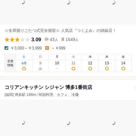
☆全席掘りごたつ式完全個室☆ 人気店『つくよみ』の姉妹店！
3.09
43
1549
人
人
￥3,000～￥3,999
～￥999
土
日
月
火
水
木
金
空席
8
9
10
11
12
13
14
8
/
情報
コリアンキッチン シジャン 博多1番街店
[福岡] 博多駅 188m / 韓国料理、カフェ、冷麺