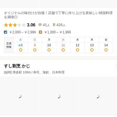
オリジナルの味付けが自慢！店舗で丁寧に作り上げる美味しい韓国料理
を満喫◎
3.06
41
426
人
人
￥2,000～￥2,999
￥1,000～￥1,999
土
日
月
火
水
木
金
空席
8
9
10
11
12
13
14
8
/
情報
すし割烹 かじ
[福岡] 博多駅 108m / 寿司、海鮮、日本料理