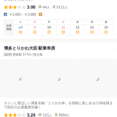
3.08
44
3111
人
人
￥3,000～￥3,999
-
土
日
月
火
水
木
金
空席
8
9
10
11
12
13
14
8
/
情報
博多とりかわ大臣 駅東串房
[福岡] 博多駅 577m / 焼き鳥
カリッと香ばしい博多名物「とりかわ串」を気軽に楽しめる◎36名様ま
で対応のお座敷席完備！
3.24
121
3654
人
人