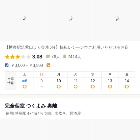
【博多駅筑紫口より徒歩3分】幅広いシーンでご利用いただけるお店
3.08
76
2414
人
人
￥3,000～￥3,999
-
土
日
月
火
水
木
金
空席
8
9
10
11
12
13
14
8
/
情報
完全個室 つくよみ 奥離
[福岡] 博多駅 474m / もつ鍋、水炊き、居酒屋