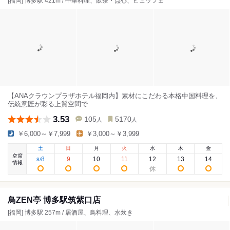
[福岡] 博多駅 421m / 中華料理、飲茶・点心、ビュッフェ
【ANAクラウンプラザホテル福岡内】素材にこだわる本格中国料理を、
伝統意匠が彩る上質空間で
3.53
105
5170
人
人
￥6,000～￥7,999
￥3,000～￥3,999
土
日
月
火
水
木
金
空席
8
9
10
11
12
13
14
8
/
情報
鳥ZEN亭 博多駅筑紫口店
[福岡] 博多駅 257m / 居酒屋、鳥料理、水炊き