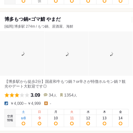
博多もつ鍋×ゴマ鯖 やまだ
[福岡] 博多駅 274m / もつ鍋、居酒屋、海鮮
【博多駅から徒歩2分】国産和牛もつ鍋？or辛さが特徴ホルモン鍋？観
光やデート大歓迎です◎
3.09
34
1354
人
人
￥4,000～￥4,999
-
土
日
月
火
水
木
金
空席
8
9
10
11
12
13
14
8
/
情報