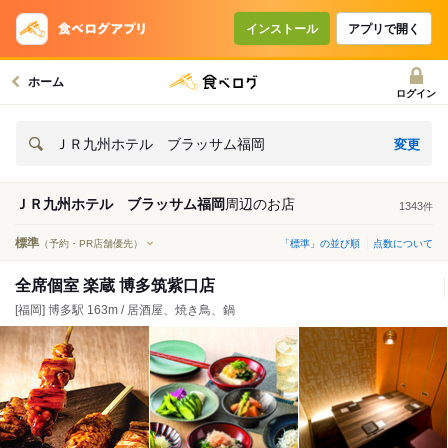
インストール
アプリで開く
ホーム
ログイン
変更
ＪＲ九州ホテル ブラッサム福岡
ＪＲ九州ホテル ブラッサム福岡
周辺の
お店
1343
件
標準
（予約・PR店舗優先）
「標準」の並び順
点数について
全席個室 楽蔵 博多筑紫口店
[福岡] 博多駅 163m / 居酒屋、焼き鳥、鍋