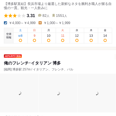
【博多駅直結】長浜市場より厳選した新鮮なネタを腕利き職人が握る自
慢の一貫。観光・一人飲みに
3.31
82
1551
人
人
￥4,000～￥4,999
￥1,000～￥1,999
土
日
月
火
水
木
金
空席
8
9
10
11
12
13
14
8
/
情報
俺のフレンチ･イタリアン 博多
[福岡] 博多駅 257m / イタリアン、フレンチ、バル