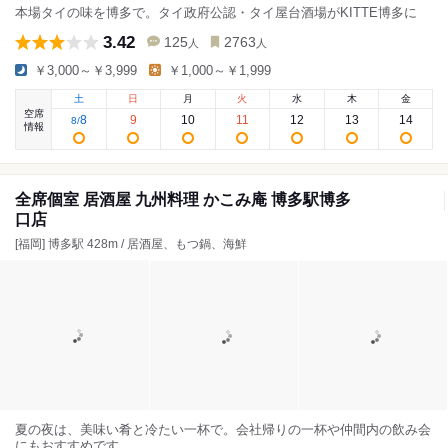
本場タイの味を博多で。タイ政府公認・タイ屋台酒場がKITTE博多に
3.42
125
2763
人
人
￥3,000～￥3,999
￥1,000～￥1,999
土
日
月
火
水
木
金
空席
8
9
10
11
12
13
14
8
/
情報
全席個室 居酒屋 九州料理 かこみ庵 博多駅博多
口店
[福岡] 博多駅 428m / 居酒屋、もつ鍋、海鮮
夏の夜は、美味い肴と冷たい一杯で。会社帰りの一杯や仲間内の飲み会
にもおすすめです。