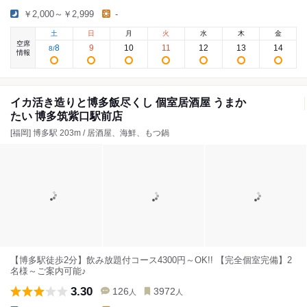
￥2,000～￥2,999
-
土
日
月
火
水
木
金
空席
8
9
10
11
12
13
14
8
/
情報
イカ活き造りと博多飯尽くし 個室居酒屋 うまか
たい 博多筑紫口駅前店
[福岡] 博多駅 203m / 居酒屋、海鮮、もつ鍋
【博多駅徒歩2分】飲み放題付コース4300円～OK!! 【完全個室完備】2
名様～ご案内可能♪
3.30
126
3972
人
人