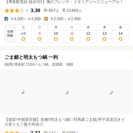
【博多駅直結 徒歩3分】俺のフレンチ・イタリアンへリニューアル！
3.39
857
21480
人
人
￥4,000～￥4,999
￥2,000～￥2,999
土
日
月
火
水
木
金
空席
8
9
10
11
12
13
14
8
/
情報
ごま鯖と明太もつ鍋 一利
[福岡] 博多駅 216m / もつ鍋、居酒屋、海鮮
【個室/半個室完備】名物!!明太もつ鍋◇対馬産ごま鯖,呼子直送活きイ
カ造りも◇最大40名◎