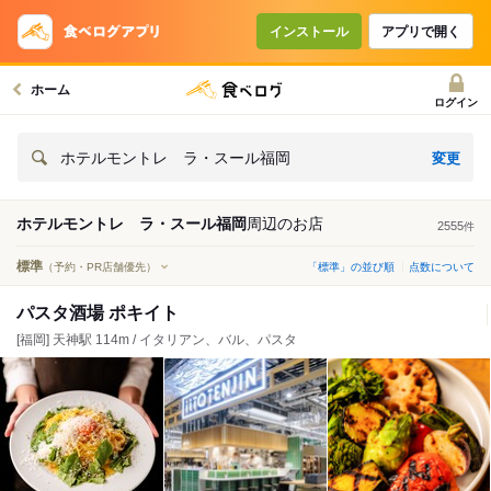
インストール
アプリで開く
ホーム
ログイン
変更
ホテルモントレ ラ・スール福岡
ホテルモントレ ラ・スール福岡
周辺の
お店
2555
件
標準
（予約・PR店舗優先）
「標準」の並び順
点数について
パスタ酒場 ポキイト
[福岡] 天神駅 114m / イタリアン、バル、パスタ