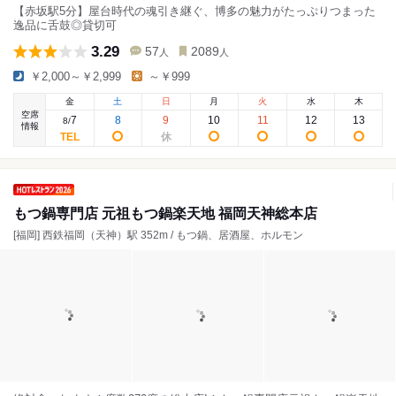
【赤坂駅5分】屋台時代の魂引き継ぐ、博多の魅力がたっぷりつまった
逸品に舌鼓◎貸切可
3.29
57
2089
人
人
￥2,000～￥2,999
～￥999
金
土
日
月
火
水
木
空席
7
8
9
10
11
12
13
8
/
情報
もつ鍋専門店 元祖もつ鍋楽天地 福岡天神総本店
[福岡] 西鉄福岡（天神）駅 352m / もつ鍋、居酒屋、ホルモン