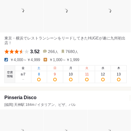
東京・横浜でレストランシーンをリードしてきたHUGEが遂に九州初出
店！
3.52
266
7680
人
人
￥4,000～￥4,999
￥1,000～￥1,999
金
土
日
月
火
水
木
空席
7
8
9
10
11
12
13
8
/
情報
Pinseria Disco
[福岡] 天神駅 184m / イタリアン、ピザ、バル