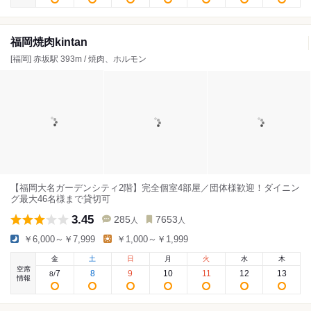
福岡焼肉kintan
[福岡] 赤坂駅 393m / 焼肉、ホルモン
【福岡大名ガーデンシティ2階】完全個室4部屋／団体様歓迎！ダイニン
グ最⼤46名様まで貸切可
3.45
285
7653
人
人
￥6,000～￥7,999
￥1,000～￥1,999
金
土
日
月
火
水
木
空席
7
8
9
10
11
12
13
8
/
情報