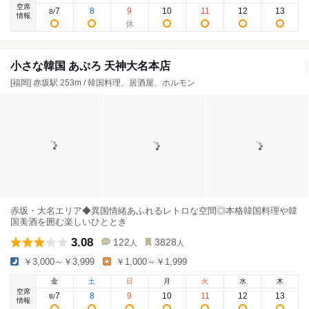
空席
7
8
9
10
11
12
13
8
/
情報
小さな韓国 あぷろ 天神大名本店
[福岡] 赤坂駅 253m / 韓国料理、居酒屋、ホルモン
赤坂・大名エリア◆異国情緒あふれるレトロな空間◎本格韓国料理や韓
国美酒を囲む楽しいひととき
3.08
122
3828
人
人
￥3,000～￥3,999
￥1,000～￥1,999
金
土
日
月
火
水
木
空席
7
8
9
10
11
12
13
8
/
情報