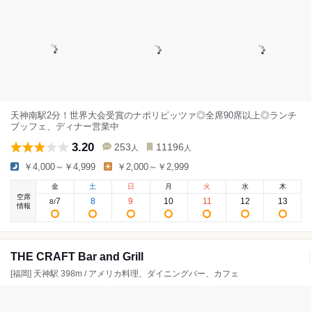
天神南駅2分！世界大会受賞のナポリピッツァ◎全席90席以上◎ランチ
ブッフェ、ディナー営業中
3.20
253
11196
人
人
￥4,000～￥4,999
￥2,000～￥2,999
金
土
日
月
火
水
木
空席
7
8
9
10
11
12
13
8
/
情報
THE CRAFT Bar and Grill
[福岡] 天神駅 398m / アメリカ料理、ダイニングバー、カフェ