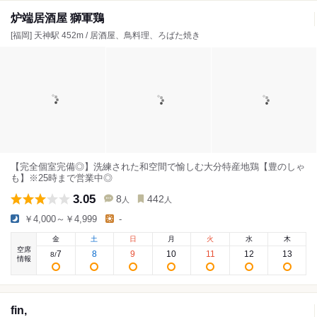
炉端居酒屋 獅軍鶏
[福岡] 天神駅 452m / 居酒屋、鳥料理、ろばた焼き
【完全個室完備◎】洗練された和空間で愉しむ大分特産地鶏【豊のしゃ
も】※25時まで営業中◎
3.05
8
442
人
人
￥4,000～￥4,999
-
金
土
日
月
火
水
木
空席
7
8
9
10
11
12
13
8
/
情報
fin,