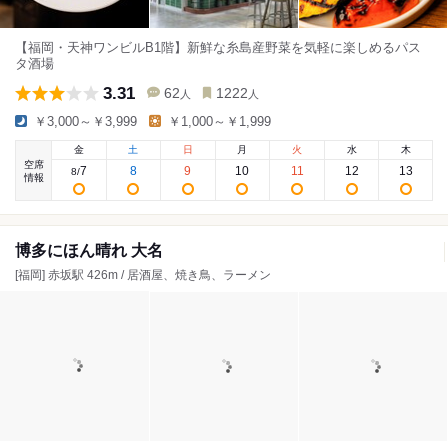
【福岡・天神ワンビルB1階】新鮮な糸島産野菜を気軽に楽しめるパス
タ酒場
3.31
62
1222
人
人
￥3,000～￥3,999
￥1,000～￥1,999
金
土
日
月
火
水
木
空席
7
8
9
10
11
12
13
8
/
情報
博多にほん晴れ 大名
[福岡] 赤坂駅 426m / 居酒屋、焼き鳥、ラーメン