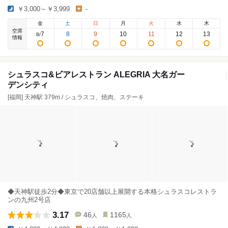
￥3,000～￥3,999
-
金
土
日
月
火
水
木
空席
7
8
9
10
11
12
13
8
/
情報
シュラスコ&ビアレストラン ALEGRIA 大名ガー
デンシティ
[福岡] 天神駅 379m / シュラスコ、焼肉、ステーキ
◆天神駅徒歩2分◆東京で20店舗以上展開する本格シュラスコレストラ
ンの九州2号店
3.17
46
1165
人
人