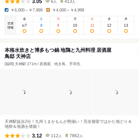
3.05
6
413
人
人
￥6,000～￥7,999
￥4,000～￥4,999
金
土
日
月
火
水
木
空席
7
8
9
10
11
12
13
8
/
情報
本格水炊きと博多もつ鍋 地鶏と九州料理 居酒屋
鳥邸 天神店
[福岡] 天神駅 271m / 居酒屋、焼き鳥、手羽先
天神駅徒歩2分！九州うまかもんが勢揃い！完全個室ではかた地どり＆
地卵＆地酒を堪能！
3.12
112
7862
人
人