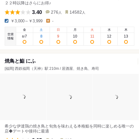
２２時以降はさらにお得♪
3.40
276
14582
人
人
￥3,000～￥3,999
-
金
土
日
月
火
水
木
空席
7
8
9
10
11
12
13
8
/
情報
焼鳥と鮨 にふ
[福岡] 西鉄福岡（天神）駅 210m / 居酒屋、焼き鳥、寿司
希少な伊達鶏の焼き鳥と旬魚を味わえる本格鮨を同時に楽しめる唯一の
店◆デートや接待に最適