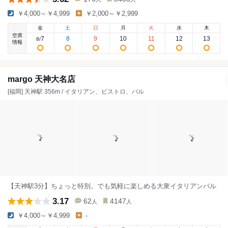
￥4,000～￥4,999
￥2,000～￥2,999
金
土
日
月
火
水
木
空席
7
8
9
10
11
12
13
8
/
情報
margo 天神大名店
[福岡] 天神駅 356m / イタリアン、ビストロ、バル
【天神駅3分】ちょっと特別。でも気軽に楽しめる大衆イタリアンバル
3.17
62
4147
人
人
￥4,000～￥4,999
-