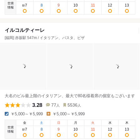
空席
7
8
9
10
11
12
13
8
/
情報
イルコルティーレ
[福岡] 赤坂駅 547m / イタリアン、パスタ、ピザ
大名のビル最上階のイタリアン、最大で80名様着席の個室もございます
3.28
77
5536
人
人
￥5,000～￥5,999
￥5,000～￥5,999
金
土
日
月
火
水
木
空席
7
8
9
10
11
12
13
8
/
情報