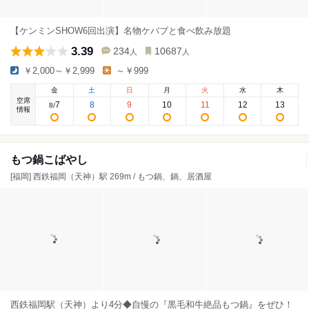
【ケンミンSHOW6回出演】名物ケバブと食べ飲み放題
3.39
234
10687
人
人
￥2,000～￥2,999
～￥999
金
土
日
月
火
水
木
空席
7
8
9
10
11
12
13
8
/
情報
もつ鍋こばやし
[福岡] 西鉄福岡（天神）駅 269m / もつ鍋、鍋、居酒屋
西鉄福岡駅（天神）より4分◆自慢の『黒毛和牛絶品もつ鍋』をぜひ！