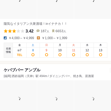
陽気なイタリアン大衆酒場！inイナチカ！！
3.42
187
6653
人
人
￥4,000～￥4,999
￥1,000～￥1,999
金
土
日
月
火
水
木
空席
7
8
9
10
11
12
13
8
/
情報
ケバブバー アンプル
[福岡] 西鉄福岡（天神）駅 494m / ダイニングバー、焼き鳥、居酒屋