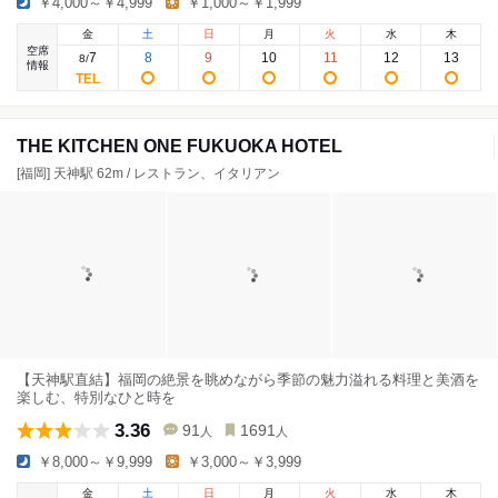
￥4,000～￥4,999
￥1,000～￥1,999
金
土
日
月
火
水
木
空席
7
8
9
10
11
12
13
8
/
情報
THE KITCHEN ONE FUKUOKA HOTEL
[福岡] 天神駅 62m / レストラン、イタリアン
【天神駅直結】福岡の絶景を眺めながら季節の魅力溢れる料理と美酒を
楽しむ、特別なひと時を
3.36
91
1691
人
人
￥8,000～￥9,999
￥3,000～￥3,999
金
土
日
月
火
水
木