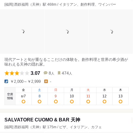
[福岡] 西鉄福岡（天神）駅 468m / イタリアン、創作料理、ワインバー
現代アートと旬が重なるここだけの体験を。創作料理と世界の希少酒が
味わえる天神の隠れ家。
3.07
8
474
人
人
￥2,000～￥2,999
-
金
土
日
月
火
水
木
空席
7
8
9
10
11
12
13
8
/
情報
SALVATORE CUOMO & BAR 天神
[福岡] 西鉄福岡（天神）駅 175m / ピザ、イタリアン、カフェ