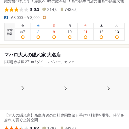
絶対食べれます！席数270席の総本店!！もつ鍋専門店元祖もつ鍋楽天地
3.34
214
7435
人
人
￥3,000～￥3,999
-
金
土
日
月
火
水
木
空席
7
8
9
10
11
12
13
8
/
情報
マハロ大人の隠れ家 大名店
[福岡] 赤坂駅 271m / ダイニングバー、カフェ
【大人の隠れ家】糸島直送の自社農園野菜と手作り料理を堪能。時間を
忘れて寛ぐ上質空間
3.62
176
8433
人
人