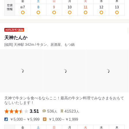
金
土
日
月
火
水
木
空席
7
8
9
10
11
12
13
8
/
情報
天神たんか
[福岡] 天神駅 342m / 牛タン、居酒屋、もつ鍋
天神で牛タンを食べるならここ！最高の牛タン料理でみなさまをおもて
なしいたします！
3.51
536
41523
人
人
￥5,000～￥5,999
￥1,000～￥1,999
金
土
日
月
火
水
木