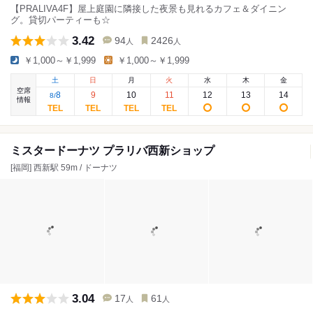
【PRALIVA4F】屋上庭園に隣接した夜景も見れるカフェ＆ダイニン
グ。貸切パーティーも☆
3.42
94
2426
人
人
￥1,000～￥1,999
￥1,000～￥1,999
土
日
月
火
水
木
金
空席
8
9
10
11
12
13
14
8
/
情報
ミスタードーナツ プラリバ西新ショップ
[福岡] 西新駅 59m / ドーナツ
3.04
17
61
人
人