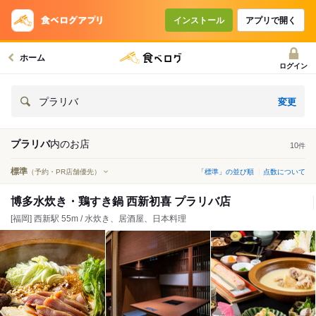
インストール
アプリで開く
ホーム
ログイン
変更
プラリバ
プラリバ
内の
お店
10
件
標準
（予約・PR店舗優先）
「標準」の並び順
点数について
博多水炊き・鶏すき鍋 西新初喜 プラリバ店
[福岡] 西新駅 55m / 水炊き、居酒屋、日本料理