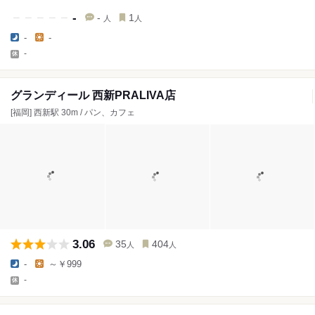
-
-
1
人
人
-
-
-
グランディール 西新PRALIVA店
[福岡] 西新駅 30m / パン、カフェ
3.06
35
404
人
人
-
～￥999
-