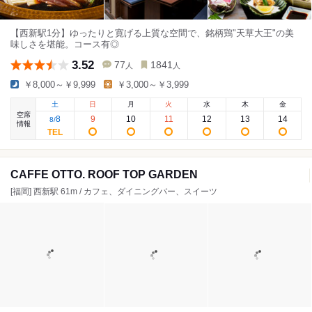
【西新駅1分】ゆったりと寛げる上質な空間で、銘柄鶏"天草大王"の美
味しさを堪能。コース有◎
3.52
77
1841
人
人
￥8,000～￥9,999
￥3,000～￥3,999
土
日
月
火
水
木
金
空席
8
9
10
11
12
13
14
8
/
情報
CAFFE OTTO. ROOF TOP GARDEN
[福岡] 西新駅 61m / カフェ、ダイニングバー、スイーツ