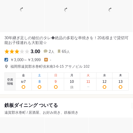
30年継ぎ足しの秘伝のタレ◆絶品の多彩な串焼きを！20名様まで貸切可
能お子様連れも大歓迎☆
3.00
2
65
人
人
￥3,000～￥3,999
-
福岡県遠賀郡水巻町頃末南3-6-15 アサノビル 102
金
土
日
月
火
水
木
空席
7
8
9
10
11
12
13
8
/
情報
鉄板ダイニング ついてる
遠賀郡水巻町 / 居酒屋、お好み焼き、鉄板焼き