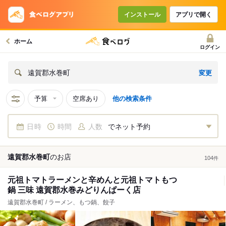
インストール
アプリで開く
ホーム
ログイン
変更
遠賀郡水巻町
予算
空席あり
他の検索条件
日時
時間
人数
でネット予約
遠賀郡水巻町
の
お店
104
件
元祖トマトラーメンと辛めんと元祖トマトもつ
鍋 三味 遠賀郡水巻みどりんぱーく店
遠賀郡水巻町 / ラーメン、もつ鍋、餃子