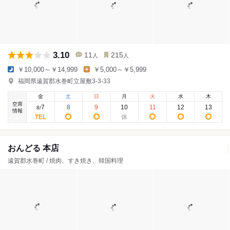
3.10
11
215
人
人
￥10,000～￥14,999
￥5,000～￥5,999
福岡県遠賀郡水巻町立屋敷3-3-33
金
土
日
月
火
水
木
空席
7
8
9
10
11
12
13
8
/
情報
おんどる 本店
遠賀郡水巻町 / 焼肉、すき焼き、韓国料理