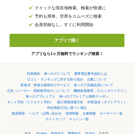
クイックな現在地検索。検索が快適に
予約も簡単。空席をスムーズに検索
会員登録なし。すぐに利用開始
アプリで開く
アプリなら1ヶ月無料でランキング検索！
利用規約
食べログについて
携帯電話番号認証とは
口コミ・ランキングに対する取り組み
点数について
飲食店・飲食企業様向けサービス
食べログ店舗会員について
広告（メーカー・団体様等向け）について
機能改善要望
口コミガイドライン
食べログプレミアム
食べログプレミアム無料クーポン
ネット予約（リクエスト予約）
個人情報保護方針
外部送信（オプトアウト）
特定商取引法に基づく表記
推奨環境
ヘルプ・お問い合わせ
採用情報
企業情報
キーワード一覧
サイトマップ
チェーン一覧
言語：
English
简体中文
繁體中文
한국어
日本語