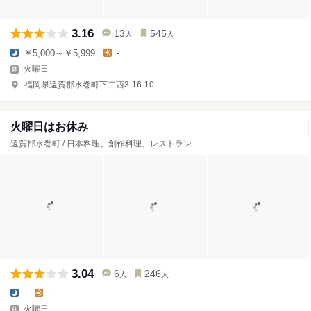
3.16
13
545
人
人
￥5,000～￥5,999
-
火曜日
福岡県遠賀郡水巻町下二西3-16-10
火曜日はお休み
遠賀郡水巻町 / 日本料理、創作料理、レストラン
3.04
6
246
人
人
-
-
火曜日