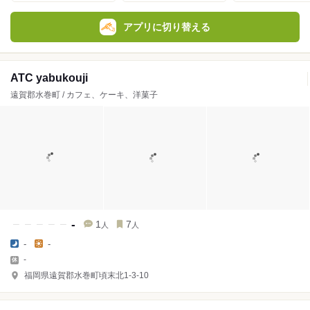
アプリに切り替える
ATC yabukouji
遠賀郡水巻町 / カフェ、ケーキ、洋菓子
-
1
7
人
人
-
-
-
福岡県遠賀郡水巻町頃末北1-3-10