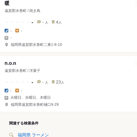
暖
遠賀郡水巻町 / 焼き鳥
-
-
4
人
人
-
-
-
福岡県遠賀郡水巻町二東1-8-10
n.o.n
遠賀郡水巻町 / 洋菓子
-
-
23
人
人
-
-
火曜日、水曜日、木曜日
福岡県遠賀郡水巻町樋口9-29
関連する検索条件
福岡県 ラーメン