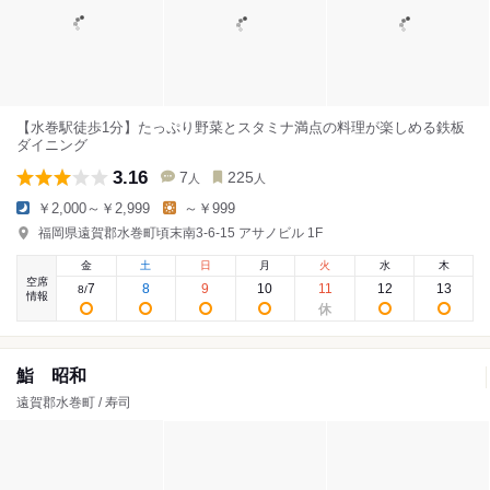
【水巻駅徒歩1分】たっぷり野菜とスタミナ満点の料理が楽しめる鉄板
ダイニング
3.16
7
225
人
人
￥2,000～￥2,999
～￥999
福岡県遠賀郡水巻町頃末南3-6-15 アサノビル 1F
金
土
日
月
火
水
木
空席
7
8
9
10
11
12
13
8
/
情報
鮨 昭和
遠賀郡水巻町 / 寿司