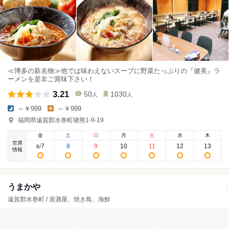
≪博多の新名物≫他では味わえないスープに野菜たっぷりの『健美』ラ
ーメンを是非ご賞味下さい！
3.21
50
1030
人
人
～￥999
～￥999
福岡県遠賀郡水巻町猪熊1-9-19
金
土
日
月
火
水
木
空席
7
8
9
10
11
12
13
8
/
情報
うまかや
遠賀郡水巻町 / 居酒屋、焼き鳥、海鮮