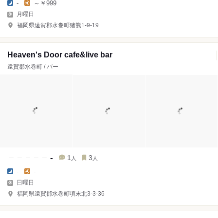
-
～￥999
月曜日
福岡県遠賀郡水巻町猪熊1-9-19
Heaven's Door cafe&live bar
遠賀郡水巻町 / バー
-
1
3
人
人
-
-
日曜日
福岡県遠賀郡水巻町頃末北3-3-36