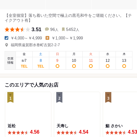
【全室個室】落ち着いた空間で極上の黒毛和牛をご堪能ください。【テ
イクアウト有】
3.51
96
5452
人
人
￥4,000～￥4,999
￥1,000～￥1,999
福岡県遠賀郡水巻町古賀2-2-7
金
土
日
月
火
水
木
空席
7
8
9
10
11
12
13
8
/
情報
このエリアで人気のお店
1
2
3
近松
天寿し
鮨 さかい
4.56
4.54
4.5