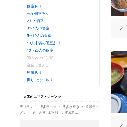
個室あり
完全個室あり
2人の個室
3〜4人の個室
5〜10人の個室
10人未満の個室あり
10〜20人の個室
20人以上の個室
宴会に使える
座敷あり
掘りごたつあり
人気のエリア・ジャンル
天神ランチ
博多ラーメン
博多水炊き
久留米ラー
メン
小倉
天神
太宰府・大野城周辺