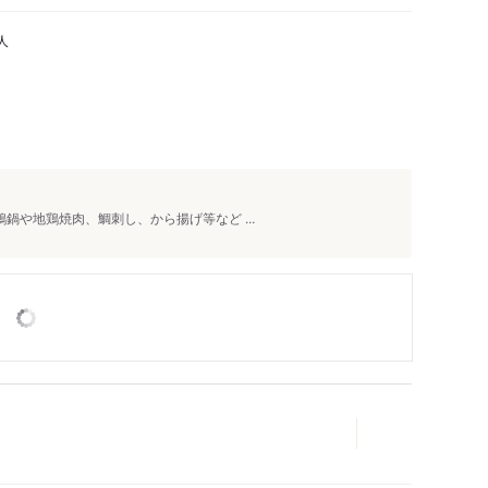
人
鶏鍋や地鶏焼肉、鯛刺し、から揚げ等など ...