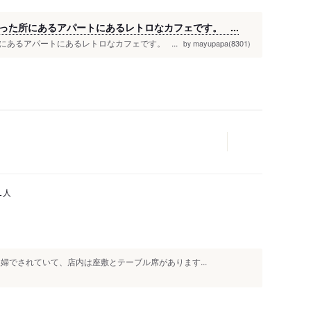
た所にあるアパートにあるレトロなカフェです。 ...
あるアパートにあるレトロなカフェです。 ...
mayupapa(8301)
by
人
1
婦でされていて、店内は座敷とテーブル席があります...