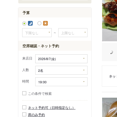
上白水
小倉
予算
小倉東
～
空席確認・ネット予約
来店日
人数
ネッ
時間
この条件で検索
ネット予約可（日時指定なし）
席のみ予約