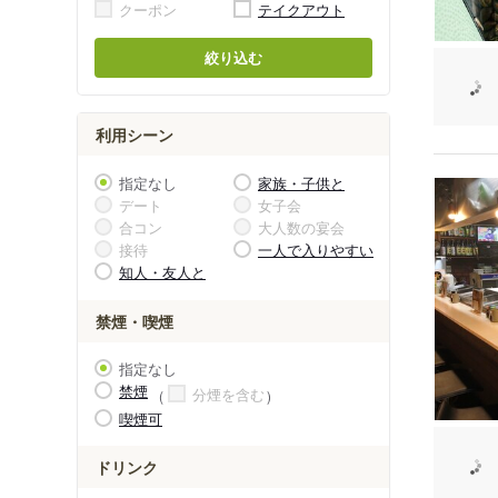
クーポン
テイクアウト
絞り込む
利用シーン
指定なし
家族・子供と
デート
女子会
合コン
大人数の宴会
接待
一人で入りやすい
知人・友人と
禁煙・喫煙
指定なし
禁煙
分煙を含む
喫煙可
ドリンク