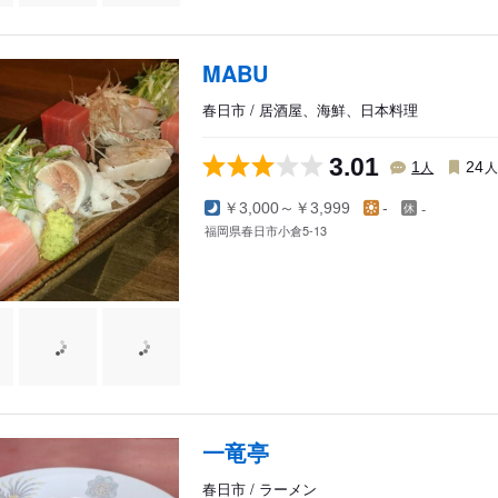
MABU
春日市 / 居酒屋、海鮮、日本料理
3.01
人
1
24
-
￥3,000～￥3,999
-
福岡県春日市小倉5-13
一竜亭
春日市 / ラーメン