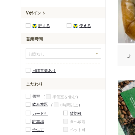
Vポイント
貯まる
使える
営業時間
日曜営業あり
こだわり
個室
半個室を含む
飲み放題
3時間以上
カード可
貸切可
駐車場
食べ放題
子供可
ペット可