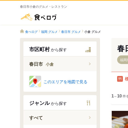
春日市小倉のグルメ・レストラン
食べログ
食べログ
福岡 グルメ
春日市 グルメ
小倉 グルメ
春
市区町村
から探す
福岡
春日市
小倉
このエリアを地図で見る
春日
1
～
10
件
春日公園
ジャンル
から探す
春日原北
春日原東
すべて
春日原南