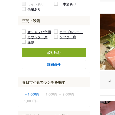
ワインあり
日本酒あり
焼酎あり
空間・設備
オシャレな空間
カップルシート
カウンター席
ソファー席
座敷
絞り込む
詳細条件
春日市小倉でランチを探す
～1,000円
1,000円 ～ 2,000円
2,000円～