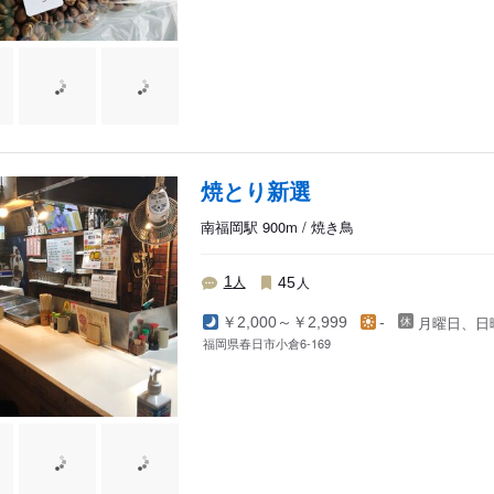
焼とり新選
南福岡駅 900m / 焼き鳥
人
人
1
45
月曜日、日
￥2,000～￥2,999
-
福岡県春日市小倉6-169