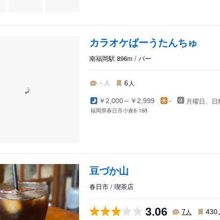
カラオケばーうたんちゅ
南福岡駅 896m / バー
人
人
-
6
月曜日、日
￥2,000～￥2,999
-
福岡県春日市小倉6-168
豆づか山
春日市 / 喫茶店
3.06
人
7
430