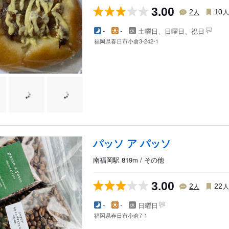
3.00
人
2
10
土曜日、日曜日、祝日
-
-
福岡県春日市小倉3-242-1
パッソ ア パッソ
南福岡駅 819m / その他
3.00
人
2
22
日曜日
-
-
福岡県春日市小倉7-1