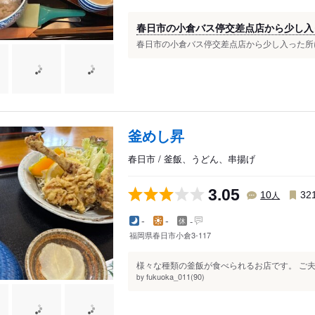
春日市の小倉バス停交差点店から少し入っ
春日市の小倉バス停交差点店から少し入った所に
釜めし昇
春日市 / 釜飯、うどん、串揚げ
3.05
人
10
32
-
-
-
福岡県春日市小倉3-117
様々な種類の釜飯が食べられるお店です。 ご夫
fukuoka_011(90)
by