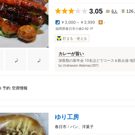
3.05
人
6
126
￥3,000～￥3,999
-
福岡県春日市小倉2-62 1F
貯まる・使える
カレーが旨い
深夜勤の新年会 10名ほどでコース＆飲み放 地
Urahasam Adamay(357)
by
ト予約
空席情報
ゆり工房
春日市 / パン、洋菓子