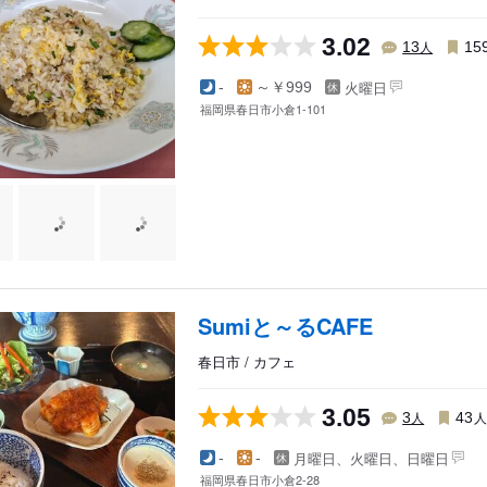
3.02
人
13
15
火曜日
-
～￥999
福岡県春日市小倉1-101
Sumiと～るCAFE
春日市 / カフェ
3.05
人
3
43
月曜日、火曜日、日曜日
-
-
福岡県春日市小倉2-28