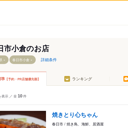
日市小倉のお店
詳細条件
県
春日市小倉
標準
ランキング
【予約・PR店舗優先順】
を表示
／
全
10
件
町
焼きとり心ちゃん
町
町
春日市 / 焼き鳥、海鮮、居酒屋