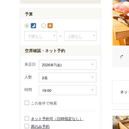
針摺南
原
予算
原田
～
空席確認・ネット予約
来店日
人数
時間
ネッ
この条件で検索
ネット予約可（日時指定なし）
席のみ予約