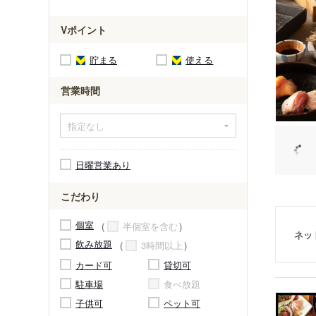
Vポイント
貯まる
使える
営業時間
日曜営業あり
こだわり
個室
半個室を含む
ネッ
飲み放題
3時間以上
カード可
貸切可
駐車場
食べ放題
子供可
ペット可