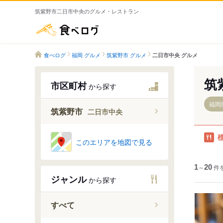
筑紫野市二日市中央のグルメ・レストラン
食べログ
食べログ
福岡 グルメ
筑紫野市 グルメ
二日市中央 グルメ
筑
市区町村
から探す
福岡
筑紫野市
二日市中央
このエリアを地図で見る
萩原
1
～
20
件
針摺北
ジャンル
から探す
針摺中央
針摺西
すべて
針摺東