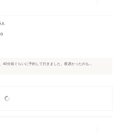
人
5
99
40分前ぐらいに予約して行きました。夜遅かったのも...