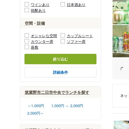
ワインあり
日本酒あり
焼酎あり
空間・設備
オシャレな空間
カップルシート
カウンター席
ソファー席
座敷
絞り込む
詳細条件
筑紫野市二日市中央でランチを探す
ネッ
～1,000円
1,000円 ～ 2,000円
2,000円～