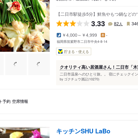
【二日市駅徒歩5分】鮮魚やもつ鍋などの
3.33
人
82
34
￥4,000～￥4,999
-
福岡県筑紫野市二日市中央4-8-14
貯まる・使える
クオリティ高い居酒屋さん！二日市「木
二日市温泉へのひとり旅。。 宿にチェックインし
ゴクチュウ酒記(10270)
by
ト予約
空席情報
キッチンSHU LaBo