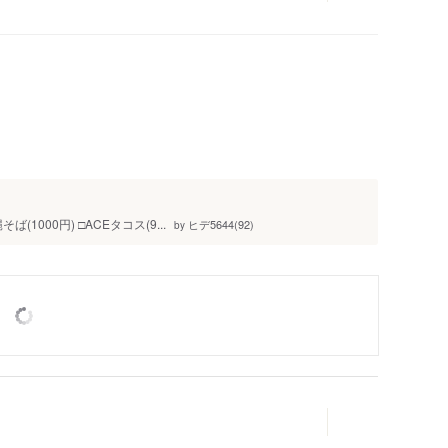
人
1000円) □ACEタコス(9...
ヒデ5644(92)
by