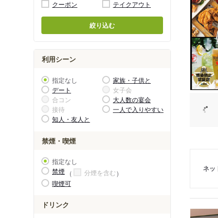
クーポン
テイクアウト
絞り込む
利用シーン
指定なし
家族・子供と
デート
女子会
合コン
大人数の宴会
接待
一人で入りやすい
知人・友人と
禁煙・喫煙
指定なし
ネッ
禁煙
分煙を含む
喫煙可
ドリンク