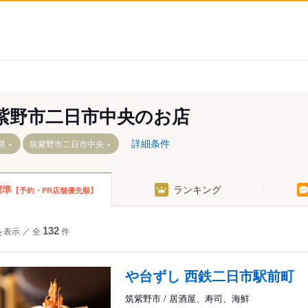
紫野市二日市中央のお店
詳細条件
県
筑紫野市二日市中央
標準
ランキング
【予約・PR店舗優先順】
光が丘
を表示
／
全
132
件
平等寺
二日市
や台ずし 西鉄二日市駅前町
二日市北
二日市中央
筑紫野市 / 居酒屋、寿司、海鮮