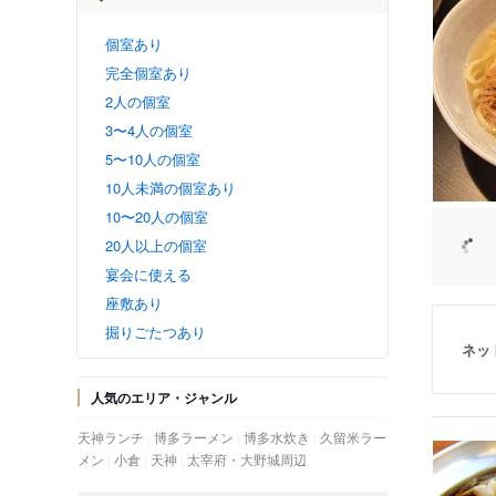
個室あり
完全個室あり
2人の個室
3〜4人の個室
5〜10人の個室
10人未満の個室あり
10〜20人の個室
20人以上の個室
宴会に使える
座敷あり
掘りごたつあり
ネッ
人気のエリア・ジャンル
天神ランチ
博多ラーメン
博多水炊き
久留米ラー
メン
小倉
天神
太宰府・大野城周辺