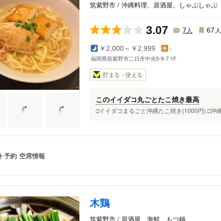
筑紫野市 / 沖縄料理、居酒屋、しゃぶしゃぶ
3.07
人
7
67
￥2,000～￥2,999
-
福岡県筑紫野市二日市中央5-9-7 1F
貯まる・使える
このイイダコ丸ごとたこ焼き最高
□イイダコまるごと沖縄たこ焼き(1000円) □沖縄そば(
ト予約
空席情報
木鶏
筑紫野市 / 居酒屋、海鮮、もつ鍋