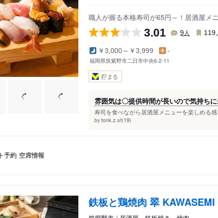
二日市西
職人が握る本格寿司が65円～！居酒屋メ
二日市南
3.01
本道寺
人
9
119
￥3,000～￥3,999
-
福岡県筑紫野市二日市中央6-2-11
貯まる
雰囲気は〇提供時間が長いので気持ちに
寿司を食べながら居酒屋メニューを楽しめる感じ
tonk.z.sf(19)
by
ト予約
空席情報
鉄板と鶏焼肉 翠 KAWASEMI
筑紫野市 / 居酒屋、鉄板焼き、焼肉