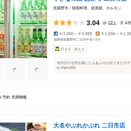
筑紫野市 / 韓国料理、居酒屋、ホルモン
3.04
人
22
43
￥3,000～￥3,999
￥1,000～￥1,9
福岡県筑紫野市二日市中央1-3-9
貯まる・使える
当日行ける所を探したらあぷろが出てきたので、
3ripin(305)
by
ト予約
空席情報
大名やぶれかぶれ 二日市店