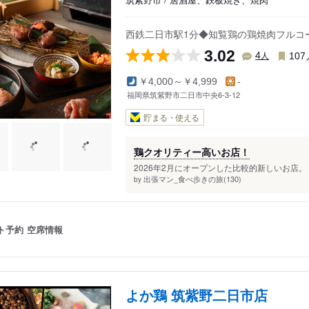
西鉄二日市駅1分◆知覧鶏の鶏焼肉フルコ
3.02
人
4
107
￥4,000～￥4,999
-
福岡県筑紫野市二日市中央6-3-12
貯まる・使える
鶏クオリティー高いお店！
2026年2月にオープンした比較的新しいお店。 
出張マン_食べ歩きの旅(130)
by
ト予約
空席情報
よか鶏 筑紫野二日市店