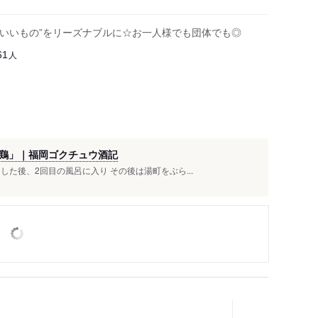
“いいもの”をリーズナブルに☆お一人様でも団体でも◎
人
61
鶏」｜福岡ゴクチュウ酒記
た後、2回目の風呂に入り その後は湯町をぶら...