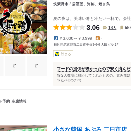
筑紫野市 / 居酒屋、海鮮、焼き鳥
夏の夜は、美味い肴と冷たい一杯で。会社
3.06
人
18
55
￥3,000～￥3,999
-
福岡県筑紫野市二日市中央3-6-6 大田ビル 2F
貯まる
フードの提供が遅かったので安く済んだ
急な人数増に対応してくれたものの、飲み放題フ
たべぞの(192)
by
ト予約
空席情報
小さな韓国 あぷろ 二日市店