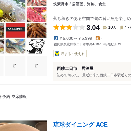
筑紫野市 / 居酒屋、海鮮、食堂
落ち着きのある空間で旬の旨い魚を楽しめ
3.04
人
10
17
￥5,000～￥5,999
-
福岡県筑紫野市二日市中央4-10-10 松尾ビル 2F
貯まる・使える
西鉄二日市 居酒屋
初めて伺った、 最近出来た西鉄二日市駅近くの居
ト予約
空席情報
琉球ダイニング ACE