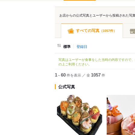
お店からの公式写真とユーザーから投稿された写
すべての写真
（
件）
1057
標準
登録日
写真はユーザーが食事をした当時の内容ですので、
の上ご利用ください。
1
～
60
件を表示
／
全
1057
件
公式写真