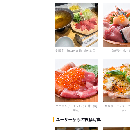
冬限定 鮪ねぎま鍋
（by お店）
海鮮丼
（by
マグロ＆サーモンいくら丼
（by
炙りサーモンチー
お店）
店）
ユーザーからの投稿写真