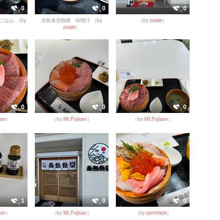
0
0
0
ごはん
（by
糸島食堂御膳 味噌汁
（by
（by
zowie
）
zowie
）
0
0
0
san
）
（by
Mt.Fujisan
）
（by
Mt.Fujisan
）
1
0
0
san
）
（by
Mt.Fujisan
）
（by
ssmtrack
）