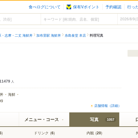
食べログについて
保有Vポイント
予約確認
行っ
原・志摩・二丈 海鮮丼
加布里駅 海鮮丼
糸島食堂 本店
料理写真
11479
人
丼
海鮮
99
店舗情報（詳細）
メニュー・コース
写真
1057
)
ドリンク
(
)
内観
(
)
6
6
20