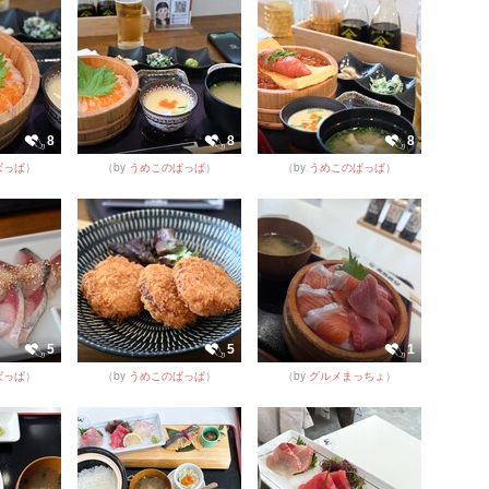
8
8
8
ぱっぱ
）
（by
うめこのぱっぱ
）
（by
うめこのぱっぱ
）
5
5
1
ぱっぱ
）
（by
うめこのぱっぱ
）
（by
グルメまっちょ
）