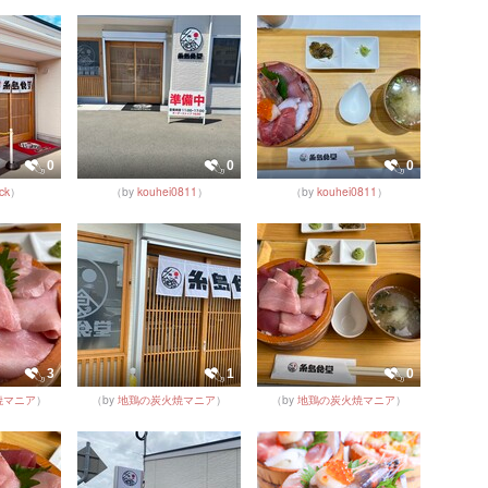
0
0
0
ck
）
（by
kouhei0811
）
（by
kouhei0811
）
3
1
0
焼マニア
）
（by
地鶏の炭火焼マニア
）
（by
地鶏の炭火焼マニア
）