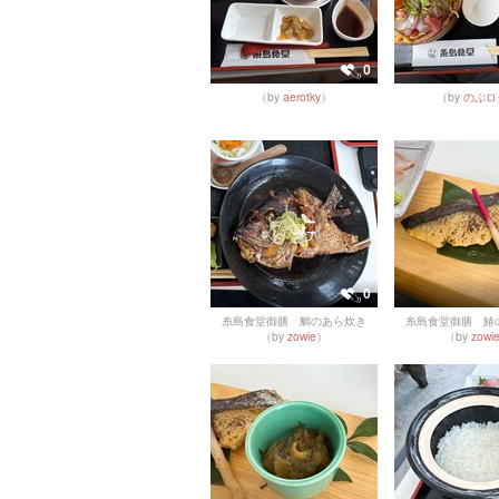
0
（by
aerotky
）
（by
のぶロ
0
糸島食堂御膳 鯛のあら炊き
糸島食堂御膳 鰆
（by
zowie
）
（by
zowi