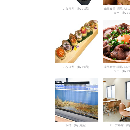
いなり丼
（by お店）
糸島食堂 福岡パル
ュー
（by 
いなり丼
（by お店）
糸島食堂 福岡パル
ュー
（by 
水槽
（by お店）
テーブル席
（b