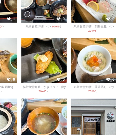
1
0
0
グ
）
糸島食堂御膳
（by
zowie
）
糸島食堂御膳 刺身三種
（by
zowie
）
0
0
0
の味噌焼き
糸島食堂御膳 かきフライ
（by
糸島食堂御膳 茶碗蒸し
（by
e
）
zowie
）
zowie
）