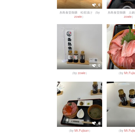
0
糸島食堂御膳 松前漬け
（by
糸島食堂御膳 土鍋
zowie
）
zowie
）
0
（by
zowie
）
（by
Mt.Fuji
0
（by
Mt.Fujisan
）
（by
Mt.Fuji