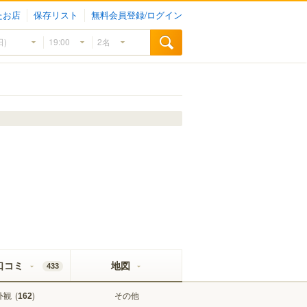
たお店
保存リスト
無料会員登録/ログイン
口コミ
地図
433
外観
(
)
その他
162