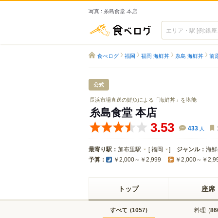
写真 : 糸島食堂 本店
食べログ
食べログ
福岡
福岡 海鮮丼
糸島 海鮮丼
前
公式
長浜市場直送の鮮魚による「海鮮丼」を堪能
糸島食堂 本店
3.53
433
人
最寄り駅：
加布里駅
[
福岡
]
ジャンル：
海鮮
予算：
￥2,000～￥2,999
￥2,000～￥2,9
トップ
座席
すべて
(
)
料理
(
1057
86