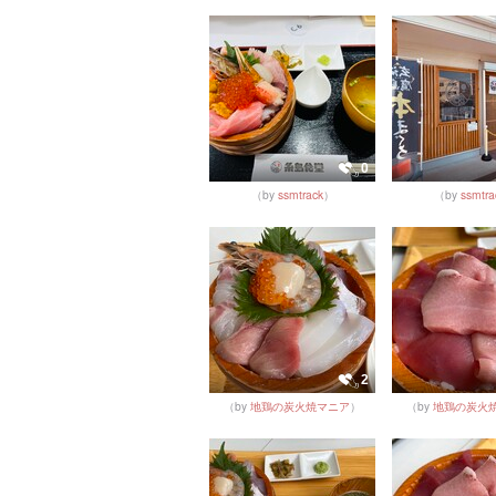
0
（by
ssmtrack
）
（by
ssmtra
2
（by
地鶏の炭火焼マニア
）
（by
地鶏の炭火