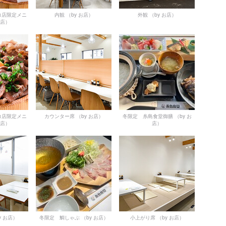
コ店限定メニ
内観
（by お店）
外観
（by お店）
お店）
コ店限定メニ
カウンター席
（by お店）
冬限定 糸島食堂御膳
（by お
お店）
店）
y お店）
冬限定 鯛しゃぶ
（by お店）
小上がり席
（by お店）