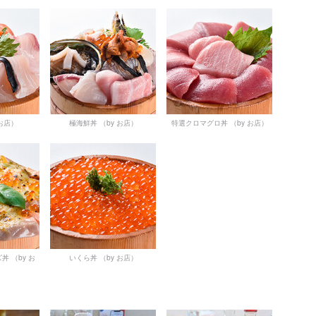
 お店）
極海鮮丼
（by お店）
特選クロマグロ丼
（by お店）
ズ丼
（by お
いくら丼
（by お店）