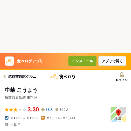
インストール
アプリで開く
筑前前原駅グルメへ
ログイン
中華 こうよう
筑前前原駅/四川料理
3.30
38
人
869
人
￥1,000～￥1,999
￥1,000～￥1,999
木曜日