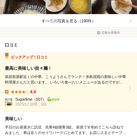
すべての写真を見る（190件）
広告を非表示
口コミ
ピックアップ！口コミ
最高に美味しい担々麺！
筑前前原駅近くの中華、こうようさんでランチ！糸島屈指の美味しい中華
料理屋さんだと思います。 いろいろ食べたいメニューがあるのですが、
今回は担々麺定食にしました。選べる辛さは中辛で。本当は大辛が好みな
4.0
のですが、最近胃の調子が悪く控えめに（汗） こちらのお店の担々麺は
Lunch:
本当に美味しいです。胡麻...
Sugartime
（507）
2025/12 訪問
3回
美味しい
平日のお昼過ぎに訪店、先客4組後客3組。 前原です初めてこちら訪ねて
みました、車は近くのセイワパークにとめてます。お店に入るとテーブル