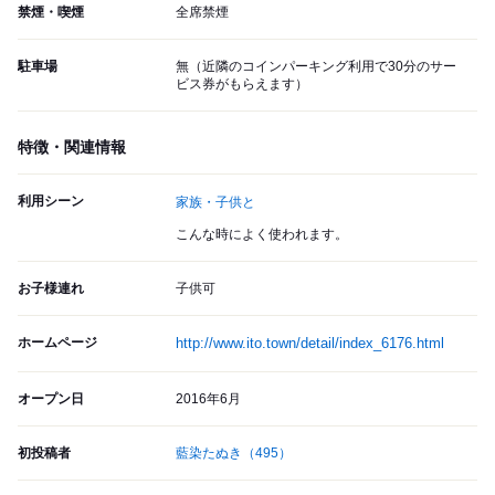
禁煙・喫煙
全席禁煙
駐車場
無（近隣のコインパーキング利用で30分のサー
ビス券がもらえます）
特徴・関連情報
利用シーン
家族・子供と
こんな時によく使われます。
お子様連れ
子供可
ホームページ
http://www.ito.town/detail/index_6176.html
オープン日
2016年6月
初投稿者
藍染たぬき
（495）