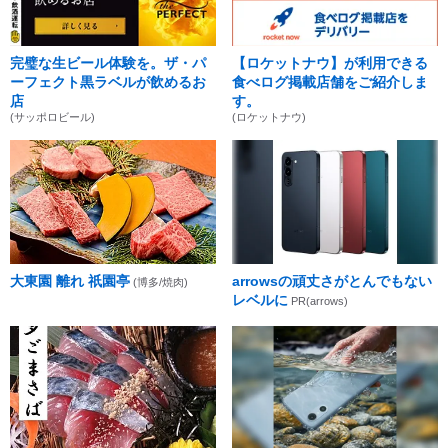
完璧な生ビール体験を。ザ・パ
【ロケットナウ】が利用できる
ーフェクト黒ラベルが飲めるお
食べログ掲載店舗をご紹介しま
店
す。
(サッポロビール)
(ロケットナウ)
大東園 離れ 祇園亭
arrowsの頑丈さがとんでもない
(博多/焼肉)
レベルに
PR(arrows)