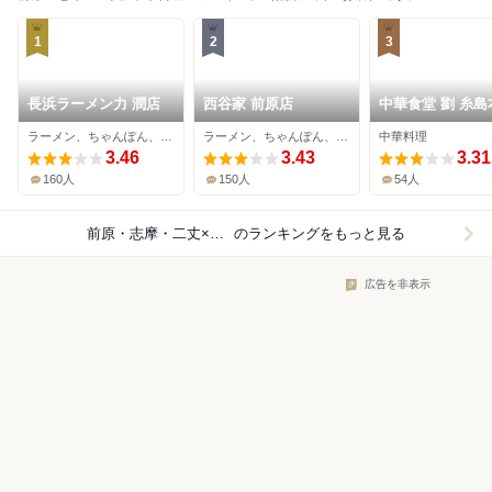
1
2
3
長浜ラーメン力 潤店
西谷家 前原店
中華食堂 劉 糸島
ラーメン、ちゃんぽん、餃子
ラーメン、ちゃんぽん、餃子
中華料理
3.46
3.43
3.31
160人
150人
54人
前原・志摩・二丈×中華料理
のランキングをもっと見る
広告を非表示