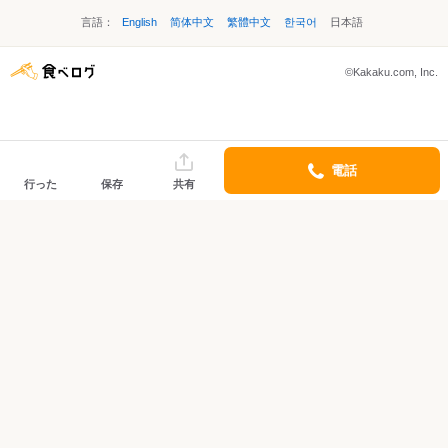
言語：
English
简体中文
繁體中文
한국어
日本語
©Kakaku.com, Inc.
電話
行った
保存
共有