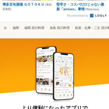
博多百旬酒場 ＧＯＴＯＫＵ
堅牢さ・コスパだけじゃない最
(博多/
新「arrows」事情
居酒屋)
PR(arrows)
Recommended by
福岡
福岡 四川料理
糸島 四川料理
前原・志摩・二丈 四川
より便利になったアプリで