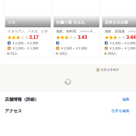
ジロ
牡蠣小屋 住吉丸
浜焼き白浜家
イタリアン、パスタ、ピザ
海鮮、肉料理、バーベキュー
3.17
3.43
3.44
￥2,000～￥2,999
-
￥2,000～￥2,999
Dinner:
Dinner:
Dinner:
￥1,000～￥1,999
￥2,000～￥2,999
￥1,000～￥1,999
Lunch:
Lunch:
Lunch:
52人
160人
204人
広告を非表示
店舗情報（詳細）
編集
アクセス
住所を編集