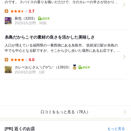
のです。 スパイスの香りを嗅いだだけで、そのカレーの辛さが分かりま
す。 日本全国のカレー専門店を、機会があれば...
3.7
Lunch:
新也
（3203）
2025/10 訪問
30回
糸島だからこその素材の良さを活かした美味しさ
人口が増えている福岡県の一番西側にある糸島市。 筑前深江駅が糸島の
中でも中心となる駅ですが、そこから少し歩いた場所にあるお店です。
ヘヴィメタルのアーティストだったというご...
4.0
Lunch:
カレーおじさん＼(^o^)／
（13910）
2024/10 訪問
1回
口コミをもっと見る（78人）
[PR] 近くのお店
もっと見る