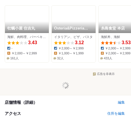
牡蠣小屋 住吉丸
Osteria&Pizzeria
糸島食堂 本店
Felice
海鮮、肉料理、バーベキュー
イタリアン、ピザ、パスタ
海鮮丼、海鮮
3.43
3.12
3.53
-
￥2,000～￥2,999
￥2,000～￥2,999
Dinner:
Dinner:
Dinner:
￥2,000～￥2,999
￥1,000～￥1,999
￥2,000～￥2,999
Lunch:
Lunch:
Lunch:
161人
32人
433人
広告を非表示
店舗情報（詳細）
編集
アクセス
住所を編集