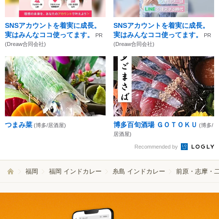
SNSアカウントを着実に成長。
SNSアカウントを着実に成長。
実はみんなココ使ってます。
実はみんなココ使ってます。
PR
PR
(Dreaw合同会社)
(Dreaw合同会社)
つまみ菜
博多百旬酒場 ＧＯＴＯＫＵ
(博多/居酒屋)
(博多/
居酒屋)
Recommended by
福岡
福岡 インドカレー
糸島 インドカレー
前原・志摩・二