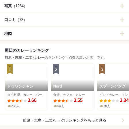
写真
（1264）
口コミ
（78）
地図
周辺のカレーランキング
前原・志摩・二丈
×
カレー
のランキング（点数の高いお店）です。
1
2
3
ドゥワンチャン
Nord
スプーンソング
タイ料理、カレー、バー
食堂、カフェ、カレー
インドカレー、イン
3.66
3.55
3.34
236人
64人
78人
前原・志摩・二丈×カレー
のランキングをもっと見る