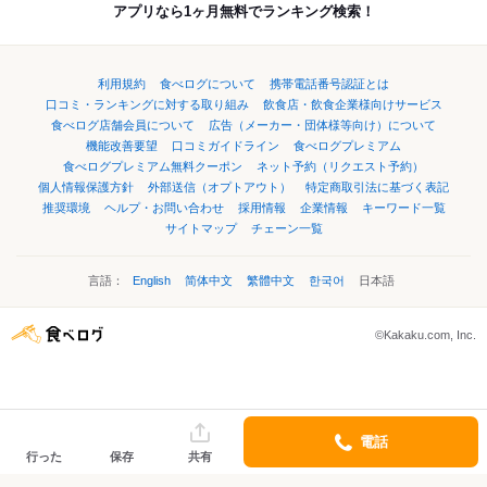
アプリなら1ヶ月無料でランキング検索！
利用規約
食べログについて
携帯電話番号認証とは
口コミ・ランキングに対する取り組み
飲食店・飲食企業様向けサービス
食べログ店舗会員について
広告（メーカー・団体様等向け）について
機能改善要望
口コミガイドライン
食べログプレミアム
食べログプレミアム無料クーポン
ネット予約（リクエスト予約）
個人情報保護方針
外部送信（オプトアウト）
特定商取引法に基づく表記
推奨環境
ヘルプ・お問い合わせ
採用情報
企業情報
キーワード一覧
サイトマップ
チェーン一覧
言語：
English
简体中文
繁體中文
한국어
日本語
©Kakaku.com, Inc.
電話
行った
保存
共有