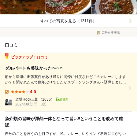
すべての写真を見る（1311件）
広告を非表示
口コミ
ピックアップ！口コミ
ダルバートも美味かった〜^ ^
朝から唐津に出張案件があり帰りに同僚に忖度されどこのカレーにします
か？と聞かれたんで数年ぶりでしたがスプーンソングさんへ誘導しまし
た!(^^)! 平日の１２時前でしたが先客は１名。 我々はアイテルテーブル席
4.0
へ♪ メニューを見ると店主らしい南インドのココナッツのきいたフィッシ
Lunch:
ュカレーと真...
道場Rock三郎
（1636）
2024/09 訪問
3回
魚介類の旨味が渾然一体となって旨い‼️ということを改めて確
認
自分のことを言うのも何ですが、私、カレー、いやインド料理に目がない