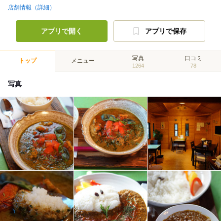
店舗情報（詳細）
アプリで開く
アプリで保存
写真
口コミ
トップ
メニュー
1264
78
写真