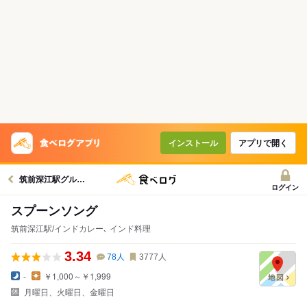
インストール
アプリで開く
筑前深江駅グルメへ
ログイン
スプーンソング
筑前深江駅/インドカレー､ インド料理
3.34
78
人
3777
人
-
￥1,000～￥1,999
月曜日、火曜日、金曜日