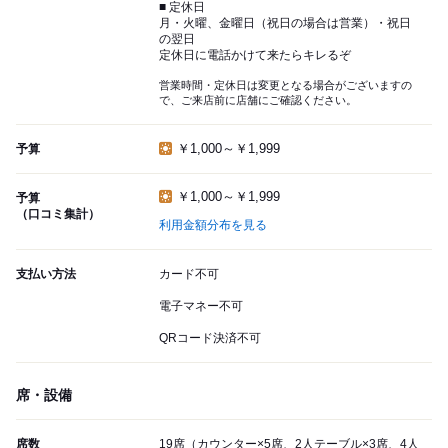
■ 定休日
月・火曜、金曜日（祝日の場合は営業）・祝日
の翌日
定休日に電話かけて来たらキレるぞ
営業時間・定休日は変更となる場合がございますの
で、ご来店前に店舗にご確認ください。
￥1,000～￥1,999
予算
￥1,000～￥1,999
予算
（口コミ集計）
利用金額分布を見る
支払い方法
カード不可
電子マネー不可
QRコード決済不可
席・設備
席数
19席（カウンター×5席、2人テーブル×3席、4人