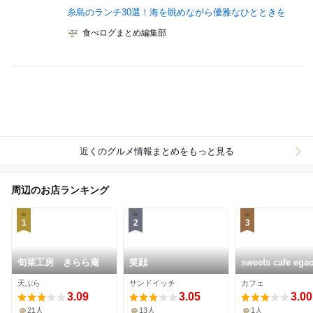
糸島のランチ30選！海を眺めながら優雅なひとときを
食べログまとめ編集部
近くのグルメ情報まとめをもっと見る
周辺のお店ランキング
1
2
3
旬菜工房 きらら庵
笑顔
sweets cafe ega
天ぷら
サンドイッチ
カフェ
3.09
3.05
3.00
21人
13人
1人