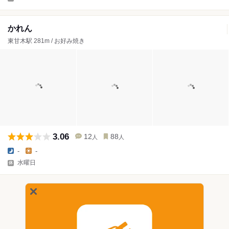
かれん
東甘木駅 281m / お好み焼き
3.06
12
88
人
人
-
-
水曜日