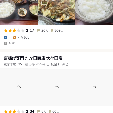
3.17
20
309
人
人
-
～￥999
水曜日
唐揚げ専門 たか田商店 大牟田店
東甘木駅 635m
(銀水駅 404m)
/ からあげ、弁当
3.04
8
60
人
人