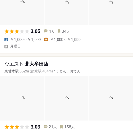
3.05
4
34
人
人
￥1,000～￥1,999
￥1,000～￥1,999
月曜日
ウエスト 北大牟田店
東甘木駅 662m
(銀水駅 404m)
/ うどん、おでん
3.03
21
158
人
人