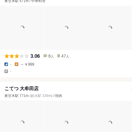
東甘木駅 471m / 中華料理
3.06
8
47
人
人
-
～￥999
-
こてつ 大牟田店
東甘木駅 771m
(銀水駅 339m)
/ 焼肉