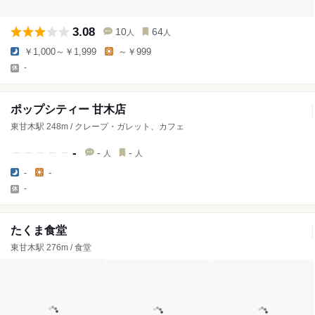
3.08
10
64
人
人
￥1,000～￥1,999
～￥999
-
ポップシティー 甘木店
東甘木駅 248m / クレープ・ガレット、カフェ
-
-
-
人
人
-
-
-
たくま食堂
東甘木駅 276m / 食堂