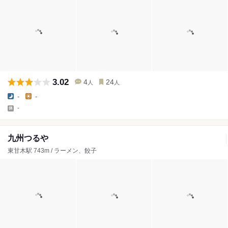
3.02
4
24
人
人
-
-
-
九州つるや
東甘木駅 743m / ラーメン、餃子