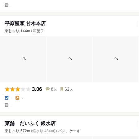
-
平原饅頭 甘木本店
東甘木駅 144m / 和菓子
3.06
8
62
人
人
-
-
-
菓舗 だいふく 銀水店
東甘木駅 672m
(銀水駅 434m)
/ パン、ケーキ