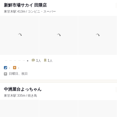
新鮮市場サカイ 田隈店
東甘木駅 413m / コンビニ・スーパー
-
1
1
人
人
-
-
日曜日、祝日
中洲屋台よっちゃん
東甘木駅 335m / 焼き鳥