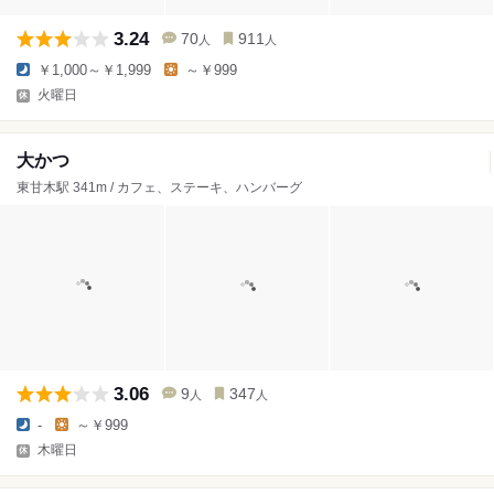
3.24
70
911
人
人
￥1,000～￥1,999
～￥999
火曜日
大かつ
東甘木駅 341m / カフェ、ステーキ、ハンバーグ
3.06
9
347
人
人
-
～￥999
木曜日