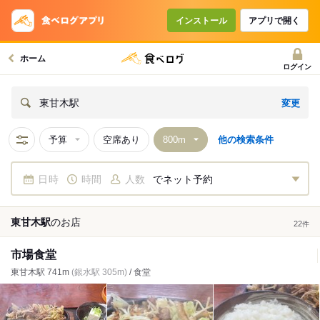
インストール
アプリで開く
ホーム
ログイン
変更
東甘木駅
予算
空席あり
他の検索条件
日時
時間
人数
でネット予約
東甘木駅
の
お店
22
件
市場食堂
東甘木駅 741m
(銀水駅 305m)
/ 食堂