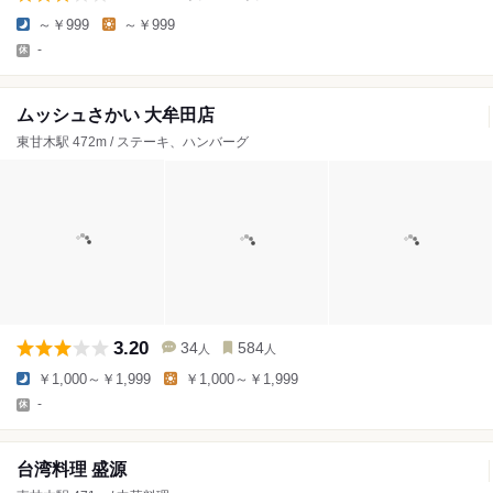
～￥999
～￥999
-
ムッシュさかい 大牟田店
東甘木駅 472m / ステーキ、ハンバーグ
3.20
34
584
人
人
￥1,000～￥1,999
￥1,000～￥1,999
-
台湾料理 盛源