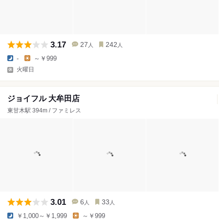
3.17
27
242
人
人
-
～￥999
火曜日
ジョイフル 大牟田店
東甘木駅 394m / ファミレス
3.01
6
33
人
人
￥1,000～￥1,999
～￥999