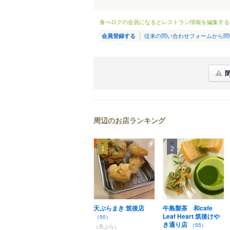
食べログの会員になるとレストラン情報を編集する
従来の問い合わせフォームから問
会員登録する
周辺のお店ランキング
1
2
天ぷらまき 筑後店
牛島製茶 和cafe
Leaf Heart 筑後けや
（50）
き通り店
（55）
（天ぷら）