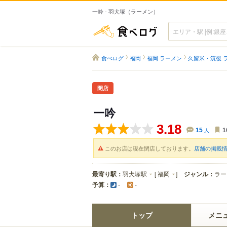
一吟 - 羽犬塚（ラーメン）
食べログ
食べログ
福岡
福岡 ラーメン
久留米・筑後 
閉店
一吟
3.18
15
人
1
このお店は現在閉店しております。
店舗の掲載
最寄り駅：
羽犬塚駅
[
福岡
]
ジャンル：
ラー
予算：
-
-
トップ
メニ