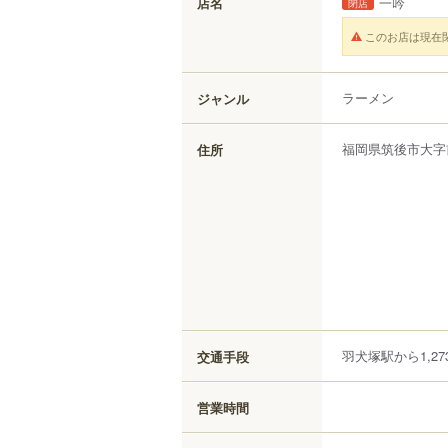
店名
一吟
閉店
このお店は現在
ラーメン
ジャンル
福岡県
筑後市
大字
住所
羽犬塚駅から1,27
交通手段
営業時間