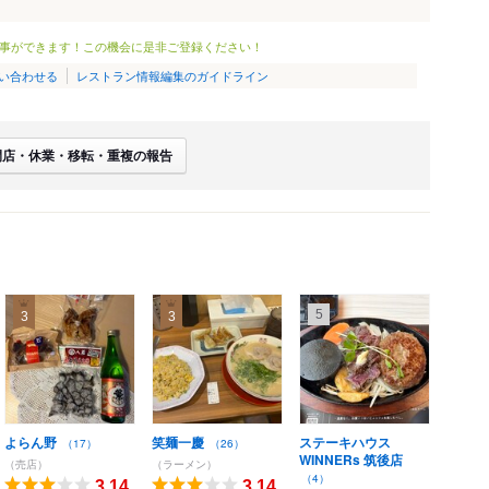
事ができます！この機会に是非ご登録ください！
い合わせる
レストラン情報編集のガイドライン
閉店・休業・移転・重複の報告
5
3
3
よらん野
笑麺一慶
ステーキハウス
（17）
（26）
WINNERs 筑後店
（売店）
（ラーメン）
（4）
3.14
3.14