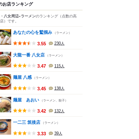
のお店ランキング
・八女周辺×ラーメン
のランキング
（点数の高
店）
です。
あなたの心を鷲掴み
（ラーメン）
3.55
230
人
大龍一番 八女店
（ラーメン）
3.47
115
人
麺屋 八感
（ラーメン）
3.45
138
人
麺屋 あおい
（ラーメン、餃子）
3.42
132
人
一二三 筑後店
（ラーメン）
3.33
39
人