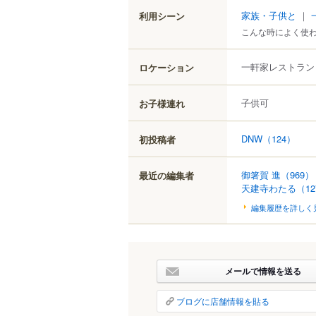
家族・子供と
｜
利用シーン
こんな時によく使
一軒家レストラン
ロケーション
子供可
お子様連れ
DNW
（124）
初投稿者
御箸賀 進
（969）
最近の編集者
天建寺わたる
（1
編集履歴を詳しく
メールで情報を送る
ブログに店舗情報を貼る