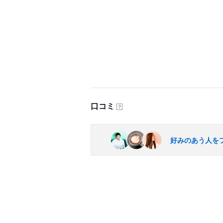
口コミ
？
好みのあう人を