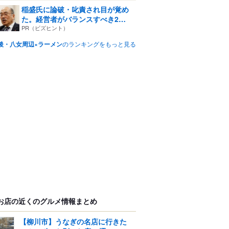
稲盛氏に論破・叱責され目が覚め
た。経営者がバランスすべき2
つ...
PR（ビズヒント）
後・八女周辺×ラーメン
のランキングをもっと見る
お店の近くのグルメ情報まとめ
【柳川市】うなぎの名店に行きた