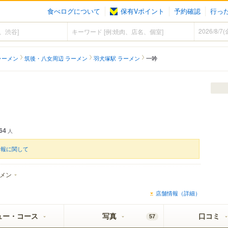
食べログについて
保有Vポイント
予約確認
行っ
ラーメン
筑後・八女周辺 ラーメン
羽犬塚駅 ラーメン
一吟
64
人
情報に関して
メン
店舗情報（詳細）
ュー・コース
写真
口コミ
57