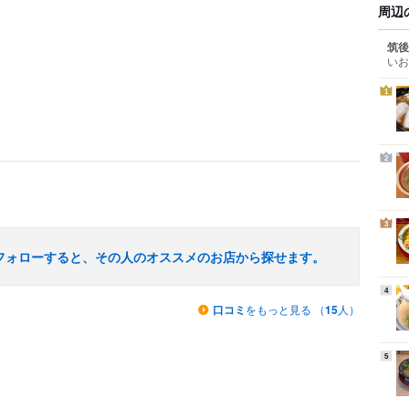
周辺
筑後
いお
1
2
3
フォローすると、その人のオススメのお店から探せます。
4
口コミ
をもっと見る （
15
人）
5