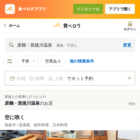
インストール
アプリで開く
ホーム
ログイン
変更
原鶴・筑後川温泉
家族・子供と
予算
空席あり
他の検索条件
日時
時間
人数
でネット予約
家族との食事にぴったりの
原鶴・筑後川温泉
の
お店
93
件
空に咲く
朝倉市 / 居酒屋、創作料理、日本料理