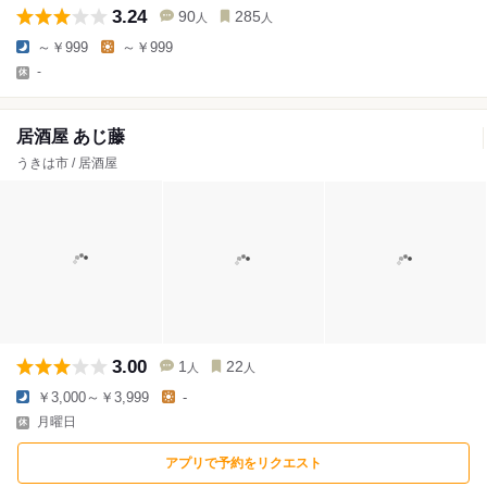
3.24
90
285
人
人
～￥999
～￥999
-
居酒屋 あじ藤
うきは市 / 居酒屋
3.00
1
22
人
人
￥3,000～￥3,999
-
月曜日
アプリで予約をリクエスト