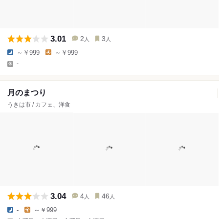
3.01
2
3
人
人
～￥999
～￥999
-
月のまつり
うきは市 / カフェ、洋食
3.04
4
46
人
人
-
～￥999