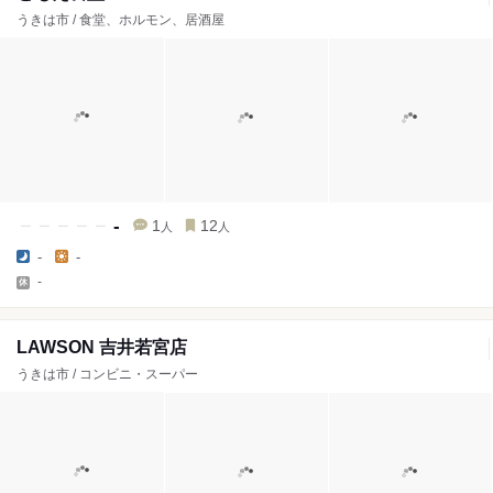
うきは市 / 食堂、ホルモン、居酒屋
-
1
12
人
人
-
-
-
LAWSON 吉井若宮店
うきは市 / コンビニ・スーパー