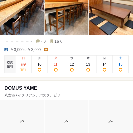
-
-
16
人
人
￥3,000～￥3,999
-
日
月
火
水
木
金
土
空席
9
10
11
12
13
14
15
8
/
情報
DOMUS YAME
八女市 / イタリアン、パスタ、ピザ