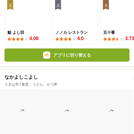
1
2
3
鮨 よし田
ノノカ レストラン
五十番
4.08
4.0
3.7
アプリに切り替える
なかよしこよし
うきは市 / 食堂、うどん、かつ丼