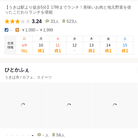
【うきは駅より徒歩5分】17時までランチ！美味いお肉と地元野菜を使
ったこだわりランチを堪能
3.24
31
523
人
人
-
￥1,000～￥1,999
日
月
火
水
木
金
土
空席
9
10
11
12
13
14
15
8
/
情報
1
1
1
1
1
残
残
残
残
残
ひとかふぇ
うきは市 / カフェ、スイーツ
-
-
56
人
人