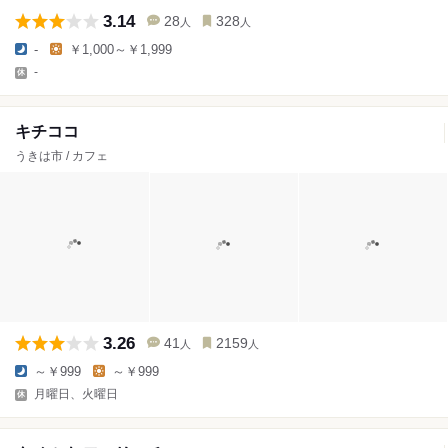
3.14
28
328
人
人
-
￥1,000～￥1,999
-
キチココ
うきは市 / カフェ
3.26
41
2159
人
人
～￥999
～￥999
月曜日、火曜日