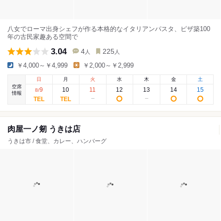
八女でローマ出身シェフが作る本格的なイタリアンパスタ、ピザ築100
年の古民家趣ある空間で
3.04
4
225
人
人
￥4,000～￥4,999
￥2,000～￥2,999
日
月
火
水
木
金
土
空席
9
10
11
12
13
14
15
8
/
情報
肉屋一ノ剱 うきは店
うきは市 / 食堂、カレー、ハンバーグ