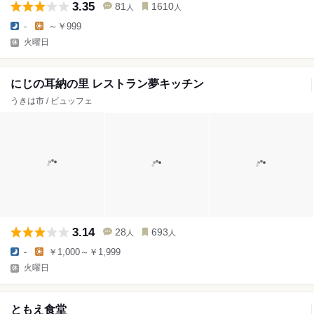
3.35
81
1610
人
人
-
～￥999
火曜日
にじの耳納の里 レストラン夢キッチン
うきは市 / ビュッフェ
3.14
28
693
人
人
-
￥1,000～￥1,999
火曜日
ともえ食堂