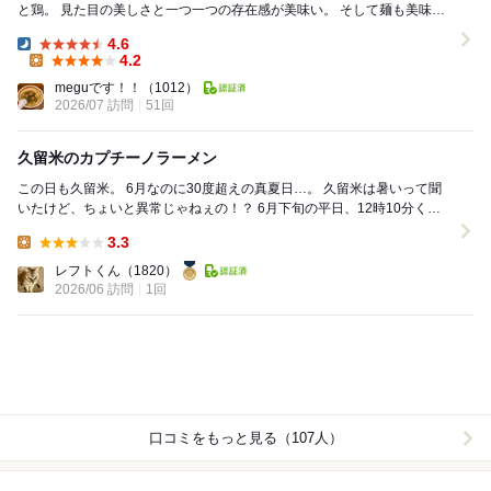
と鶏。 見た目の美しさと一つ一つの存在感が美味い。 そして麺も美味
い。 豚好きにも鶏好きにも...
4.6
Dinner:
4.2
Lunch:
meguです！！
（1012）
2026/07 訪問
51回
久留米のカプチーノラーメン
この日も久留米。 6月なのに30度超えの真夏日…。 久留米は暑いって聞
いたけど、ちょいと異常じゃねぇの！？ 6月下旬の平日、12時10分くら
い。 ホントは魚系の定食食い...
3.3
Lunch:
レフトくん
（1820）
2026/06 訪問
1回
口コミをもっと見る（107人）