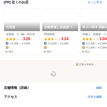
[PR] 近くのお店
もっと見る
月光浴
自然野菜と自然派ワイ
串カツ田中 西鉄
ンのお店 ばった屋
米店
居酒屋、もつ鍋、焼き鳥
野菜料理
串揚げ、居酒屋、う
3.20
3.24
3.04
￥4,000～￥4,999
￥3,000～￥3,999
￥2,000～￥2,999
Dinner:
Dinner:
Dinner:
-
-
￥2,000～￥2,999
Lunch:
Lunch:
Lunch:
26人
39人
20人
広告を非表示
店舗情報（詳細）
編集
アクセス
住所を編集