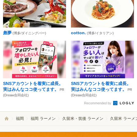
彪夢
cotton.
(博多/ダイニングバー)
(博多/イタリアン)
SNSアカウントを着実に成長。
SNSアカウントを着実に成長。
実はみんなココ使ってます。
実はみんなココ使ってます。
PR
PR
(Dreaw合同会社)
(Dreaw合同会社)
Recommended by
福岡
福岡 ラーメン
久留米・筑後 ラーメン
久留米 ラーメ