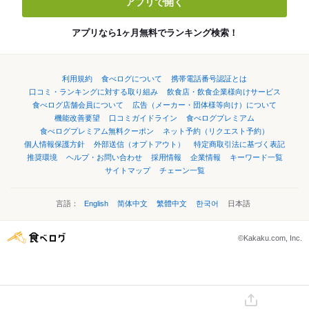
アプリで開く
アプリなら1ヶ月無料でランキング検索！
利用規約
食べログについて
携帯電話番号認証とは
口コミ・ランキングに対する取り組み
飲食店・飲食企業様向けサービス
食べログ店舗会員について
広告（メーカー・団体様等向け）について
機能改善要望
口コミガイドライン
食べログプレミアム
食べログプレミアム無料クーポン
ネット予約（リクエスト予約）
個人情報保護方針
外部送信（オプトアウト）
特定商取引法に基づく表記
推奨環境
ヘルプ・お問い合わせ
採用情報
企業情報
キーワード一覧
サイトマップ
チェーン一覧
言語：
English
简体中文
繁體中文
한국어
日本語
©Kakaku.com, Inc.