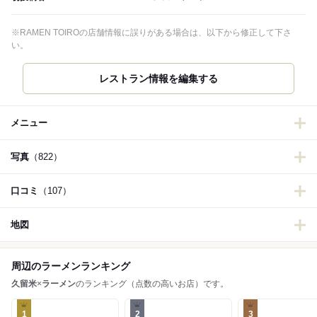
※RAMEN TOIROの店舗情報に誤りがある場合は、以下から修正して下さ
い。
レストラン情報を編集する
メニュー
写真
（822）
口コミ
（107）
地図
周辺のラーメンランキング
久留米
×
ラーメン
のランキング（点数の高いお店）です。
1
2
3