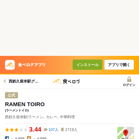
インストール
アプリで開く
西鉄久留米駅グルメへ
ログイン
公式
RAMEN TOIRO
(ラーメントイロ)
西鉄久留米駅/ラーメン､ カレー､ 中華料理
3.44
107
人
2719
人
～￥999
～￥999