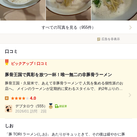
すべての写真を見る（955件）
広告を非表示
口コミ
ピックアップ！口コミ
豚骨王国で異彩を放つ一杯！唯一無二の非豚骨ラーメン
豚骨王国・久留米で、あえて非豚骨ラーメンで 人気を集める個性派のお
店へ。 メインのラーメンが定期的に変わるスタイルで、 約2年ぶりの再
訪です。 日曜の開店ちょうどに到着し、1番乗り。 駐車場はないので近
4.0
隣のコインパーキングを 利用しました。 注文は、豚TORIチャーシュー麺
Lunch:
（1...
デブタロウ
（555）
2026/01 訪問
2回
しお
「豚 TORI ラーメン(しお)」 あたりがキュッときて、その後は緩やかに豚