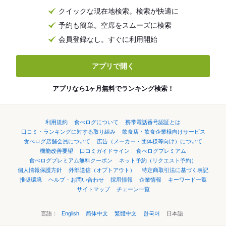
クイックな現在地検索。検索が快適に
予約も簡単。空席をスムーズに検索
会員登録なし。すぐに利用開始
アプリで開く
アプリなら1ヶ月無料でランキング検索！
利用規約
食べログについて
携帯電話番号認証とは
口コミ・ランキングに対する取り組み
飲食店・飲食企業様向けサービス
食べログ店舗会員について
広告（メーカー・団体様等向け）について
機能改善要望
口コミガイドライン
食べログプレミアム
食べログプレミアム無料クーポン
ネット予約（リクエスト予約）
個人情報保護方針
外部送信（オプトアウト）
特定商取引法に基づく表記
推奨環境
ヘルプ・お問い合わせ
採用情報
企業情報
キーワード一覧
サイトマップ
チェーン一覧
言語：
English
简体中文
繁體中文
한국어
日本語