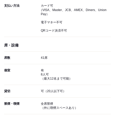
支払い方法
カード可
（VISA、Master、JCB、AMEX、Diners、Union
Pay）
電子マネー不可
QRコード決済不可
席・設備
席数
41席
個室
有
8人可
（最大12名まで可能）
貸切
可（20人以下可）
禁煙・喫煙
全席禁煙
（外に喫煙スペースあり）