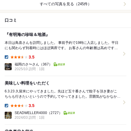
すべての写真を見る（245件）
口コミ
『有明海の珍味＆地酒』
本日は鳥喜さんを訪問しました。 事前予約で19時に入店しました。平日
にも関わらず到着時にはほぼ満席です。 お客さんの年齢層は高めです
ね。 メニューを見ると、食べ物＆飲みものに...
3.5
Dinner:
福岡のさ〜さん
（367）
2025/10 訪問
1回
美味しい料理をいただく
6.3.23 久留米にやってきました。先ほど五十番さんで餃子を頂き妻がこ
ちらも行きたいというので予約してやってきました。雰囲気がなかなか良
さそうで入りにくいような感じですが臆する...
3.5
Dinner:
SEADWELLER4000
（2727）
2024/03 訪問
1回