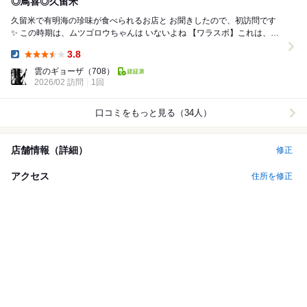
◎鳥喜◎久留米
久留米で有明海の珍味が食べられるお店と お聞きしたので、初訪問です
✨ この時期は、ムツゴロウちゃんは いないよね️ 【ワラスボ】これは、見
た目はもはや ...
3.8
Dinner:
雲のギョーザ
（708）
2026/02 訪問
1回
口コミをもっと見る（34人）
店舗情報（詳細）
修正
アクセス
住所を修正