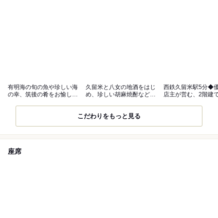
有明海の旬の魚や珍しい海
久留米と八女の地酒をはじ
西鉄久留米駅5分◆
の幸、筑後の肴をお愉しみ
め、珍しい胡麻焼酎なども
店主が営む、2階建
ください
ご用意
目調の空間
こだわりをもっと見る
座席