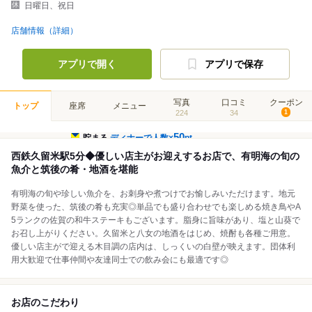
日曜日、祝日
店舗情報（詳細）
アプリで開く
アプリで保存
写真
口コミ
クーポン
トップ
座席
メニュー
224
34
1
50
貯まる
ディナーで人数×
pt
西鉄久留米駅5分◆優しい店主がお迎えするお店で、有明海の旬の
魚介と筑後の肴・地酒を堪能
有明海の旬や珍しい魚介を、お刺身や煮つけでお愉しみいただけます。地元
野菜を使った、筑後の肴も充実◎単品でも盛り合わせでも楽しめる焼き鳥やA
5ランクの佐賀の和牛ステーキもございます。脂身に旨味があり、塩と山葵で
お召し上がりください。久留米と八女の地酒をはじめ、焼酎も各種ご用意。
優しい店主がで迎える木目調の店内は、しっくいの白壁が映えます。団体利
用大歓迎で仕事仲間や友達同士での飲み会にも最適です◎
お店のこだわり