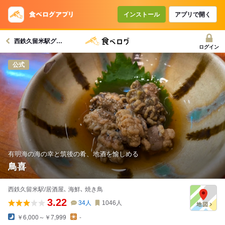
コースで使えるクーポン
戻る
インストール
アプリで開く
西鉄久留米駅グルメへ
クーポンを利用せず予約する
ログイン
公式
有明海の海の幸と筑後の肴、地酒を愉しめる
鳥喜
西鉄久留米駅/居酒屋､ 海鮮､ 焼き鳥
3.22
34
人
1046
人
￥6,000～￥7,999
-