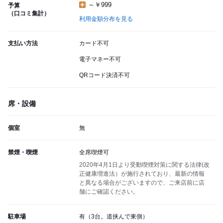
～￥999
予算
（口コミ集計）
利用金額分布を見る
支払い方法
カード不可
電子マネー不可
QRコード決済不可
席・設備
個室
無
禁煙・喫煙
全席喫煙可
2020年4月1日より受動喫煙対策に関する法律(改
正健康増進法）が施行されており、最新の情報
と異なる場合がございますので、ご来店前に店
舗にご確認ください。
駐車場
有（3台。道挟んで東側）