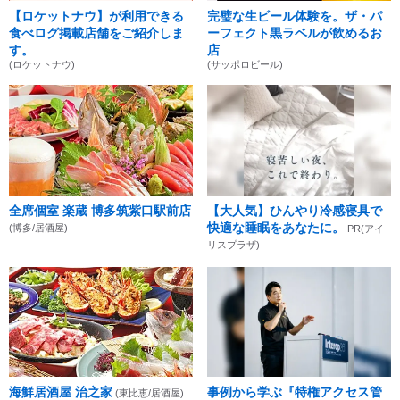
【ロケットナウ】が利用できる
完璧な生ビール体験を。ザ・パ
食べログ掲載店舗をご紹介しま
ーフェクト黒ラベルが飲めるお
す。
店
(ロケットナウ)
(サッポロビール)
全席個室 楽蔵 博多筑紫口駅前店
【大人気】ひんやり冷感寝具で
快適な睡眠をあなたに。
(博多/居酒屋)
PR(アイ
リスプラザ)
海鮮居酒屋 治之家
事例から学ぶ『特権アクセス管
(東比恵/居酒屋)