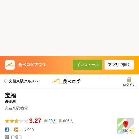
インストール
アプリで開く
久留米駅グルメへ
ログイン
宝福
(馳走屋)
久留米駅/食堂
3.27
30
人
606
人
-
～￥999
日曜日