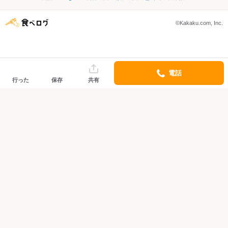
©Kakaku.com, Inc.
電話
行った
保存
共有