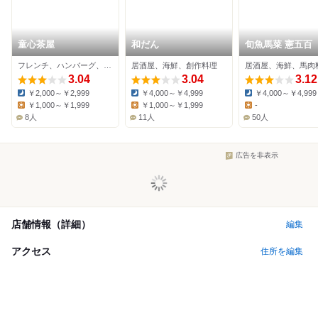
童心茶屋
和だん
旬魚馬菜 憲五百
フレンチ、ハンバーグ、創作料理
居酒屋、海鮮、創作料理
居酒屋、海鮮、馬肉
3.04
3.04
3.12
￥2,000～￥2,999
￥4,000～￥4,999
￥4,000～￥4,999
Dinner:
Dinner:
Dinner:
￥1,000～￥1,999
￥1,000～￥1,999
-
Lunch:
Lunch:
Lunch:
8人
11人
50人
広告を非表示
店舗情報（詳細）
編集
アクセス
住所を編集