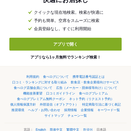
クイックな現在地検索。検索が快適に
予約も簡単。空席をスムーズに検索
会員登録なし。すぐに利用開始
アプリで開く
アプリなら1ヶ月無料でランキング検索！
利用規約
食べログについて
携帯電話番号認証とは
口コミ・ランキングに対する取り組み
飲食店・飲食企業様向けサービス
食べログ店舗会員について
広告（メーカー・団体様等向け）について
機能改善要望
口コミガイドライン
食べログプレミアム
食べログプレミアム無料クーポン
ネット予約（リクエスト予約）
個人情報保護方針
外部送信（オプトアウト）
特定商取引法に基づく表記
推奨環境
ヘルプ・お問い合わせ
採用情報
企業情報
キーワード一覧
サイトマップ
チェーン一覧
言語：
English
简体中文
繁體中文
한국어
日本語