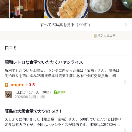
すべての写真を見る（223件）
広告を非表示
口コミ
昭和レトロな食堂でいただくハヤシライス
所用でもたついた土曜日。 ランチに向かった先は「宝福」さん。 場所は
明治通りを西に進みJR鹿児島本線高架手前にある中央町交差点角。 幟が
目印の昔ながらの食堂で、ずっと気に...
3.5
Lunch:
ぽぽぽｌぽーん
（902）
2026/06 訪問
1回
荘島の大衆食堂でカツのっけ！
久しぶりに伺いました【馳走屋 宝福】さん。 500円でいただける日替り
定食は魅力ですが、今回もハヤシライスが目的です。 時刻は12時30分、
先客は5組。 カウンターは...