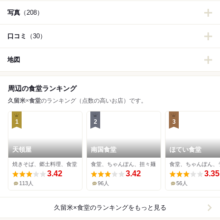
写真
（208）
口コミ
（30）
地図
周辺の食堂ランキング
久留米
×
食堂
のランキング（点数の高いお店）です。
1
2
3
天領屋
南国食堂
ほてい食堂
焼きそば、郷土料理、食堂
食堂、ちゃんぽん、担々麺
3.42
3.42
3.35
113人
96人
56人
久留米×食堂
のランキングをもっと見る