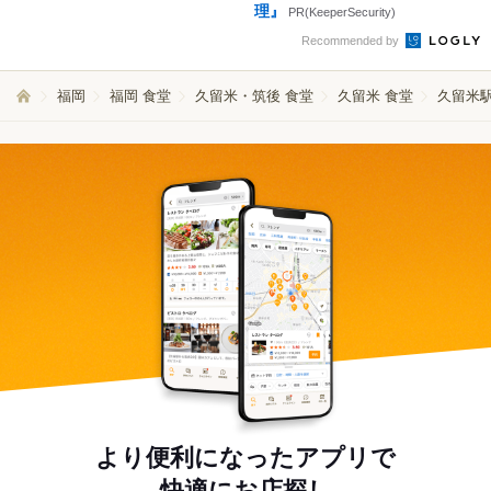
理』
PR(KeeperSecurity)
Recommended by
福岡
福岡 食堂
久留米・筑後 食堂
久留米 食堂
久留米駅
より便利になったアプリで
快適にお店探し