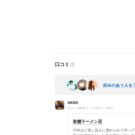
口コミ
？
好みのあう人を
AKI54
口コミ 304件
フォロワー 154人
老舗ラーメン店
10年ほど前に知人に連れられて伺っ