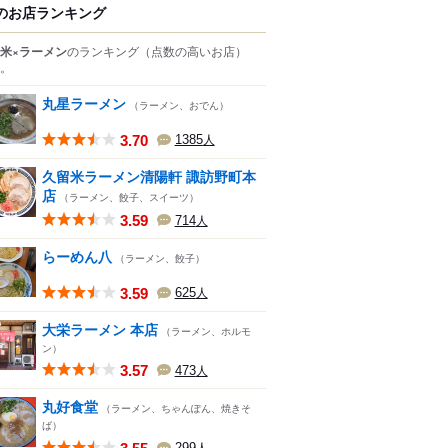
のお店ランキング
米×ラーメン
のランキング
（点数の高いお店）
。
丸星ラーメン
（ラーメン、おでん）
3.70
1385
人
久留米ラーメン清陽軒 諏訪野町本
店
（ラーメン、餃子、スイーツ）
3.59
714
人
らーめん八
（ラーメン、餃子）
3.59
625
人
大栄ラーメン 本店
（ラーメン、ホルモ
ン）
3.57
473
人
丸好食堂
（ラーメン、ちゃんぽん、焼きそ
ば）
299