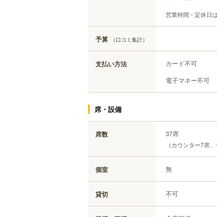
営業時間・定休日
予算
（口コミ集計）
カード不可
支払い方法
電子マネー不可
席・設備
37席
席数
（カウンター7席、
無
個室
不可
貸切