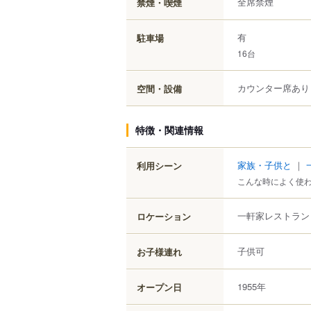
全席禁煙
禁煙・喫煙
有
駐車場
16台
カウンター席あり
空間・設備
特徴・関連情報
家族・子供と
｜
利用シーン
こんな時によく使
一軒家レストラン
ロケーション
子供可
お子様連れ
1955年
オープン日