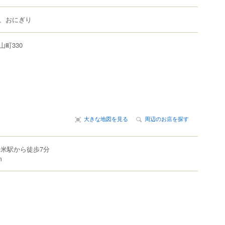
、おにぎり
山町
330
大きな地図を見る
周辺のお店を探す
留米駅から徒歩7分
m