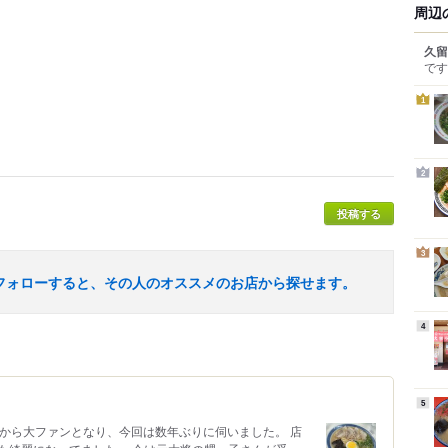
周辺
久留
です
1
2
投稿する
3
フォローすると、その人のオススメのお店から探せます。
4
5
てから大ファンとなり、今回は数年ぶりに伺いました。 店