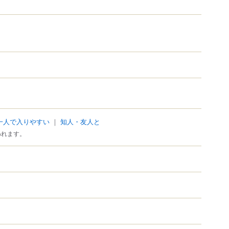
一人で入りやすい
｜
知人・友人と
われます。