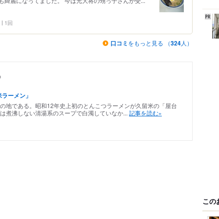
綺麗になってました。 今は元大将の甥っ子さんが受...
1回
口コミ
をもっと見る （
324
人）
め
米ラーメン」
の地である。昭和12年史上初のとんこつラーメンが久留米の「屋台
は煮沸しない清湯系のスープで白濁していなか...
記事を読む»
この