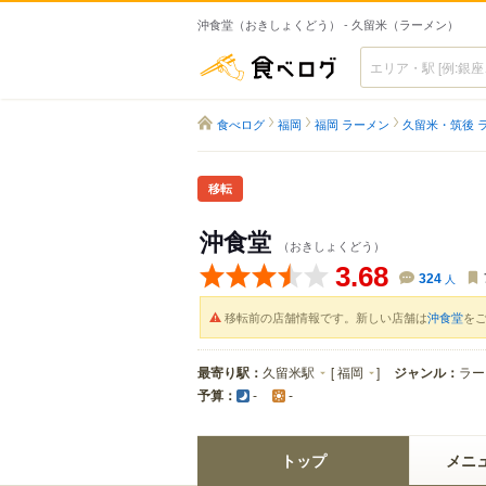
沖食堂（おきしょくどう） - 久留米（ラーメン）
食べログ
食べログ
福岡
福岡 ラーメン
久留米・筑後 
移転
沖食堂
（おきしょくどう）
3.68
324
人
移転前の店舗情報です。新しい店舗は
沖食堂
を
最寄り駅：
久留米駅
[
福岡
]
ジャンル：
ラー
予算：
-
-
トップ
メニ