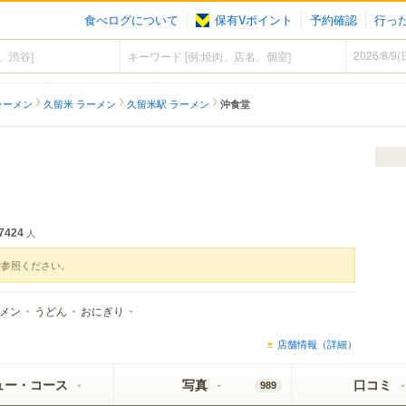
食べログについて
保有Vポイント
予約確認
行っ
ラーメン
久留米 ラーメン
久留米駅 ラーメン
沖食堂
7424
人
ご参照ください。
メン
うどん
おにぎり
店舗情報（詳細）
ュー・コース
写真
口コミ
989