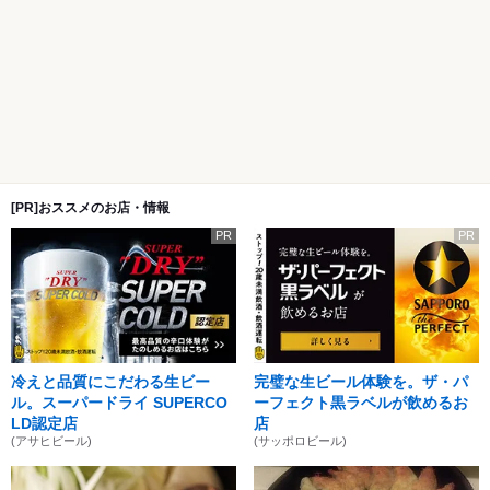
[PR]おススメのお店・情報
PR
PR
冷えと品質にこだわる生ビー
完璧な生ビール体験を。ザ・パ
ル。スーパードライ SUPERCO
ーフェクト黒ラベルが飲めるお
LD認定店
店
(アサヒビール)
(サッポロビール)