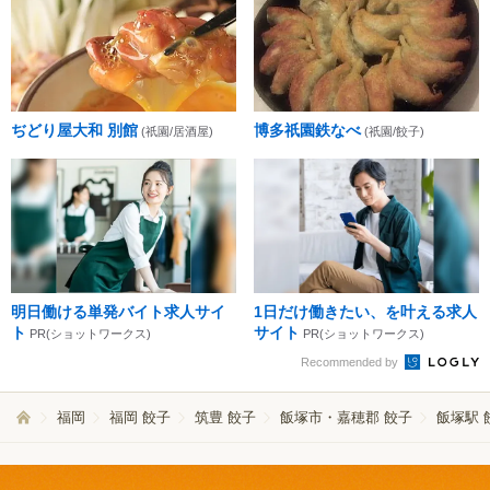
ぢどり屋大和 別館
博多祇園鉄なべ
(祇園/居酒屋)
(祇園/餃子)
明日働ける単発バイト求人サイ
1日だけ働きたい、を叶える求人
ト
サイト
PR(ショットワークス)
PR(ショットワークス)
Recommended by
福岡
福岡 餃子
筑豊 餃子
飯塚市・嘉穂郡 餃子
飯塚駅 