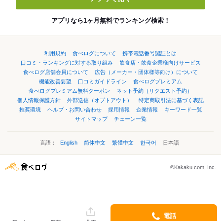
アプリなら1ヶ月無料でランキング検索！
利用規約
食べログについて
携帯電話番号認証とは
口コミ・ランキングに対する取り組み
飲食店・飲食企業様向けサービス
食べログ店舗会員について
広告（メーカー・団体様等向け）について
機能改善要望
口コミガイドライン
食べログプレミアム
食べログプレミアム無料クーポン
ネット予約（リクエスト予約）
個人情報保護方針
外部送信（オプトアウト）
特定商取引法に基づく表記
推奨環境
ヘルプ・お問い合わせ
採用情報
企業情報
キーワード一覧
サイトマップ
チェーン一覧
言語：
English
简体中文
繁體中文
한국어
日本語
©Kakaku.com, Inc.
電話