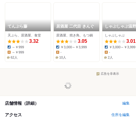
てんぷら藤
居酒屋 二代目 きんぐ
しゃぶしゃぶ温
飯塚店
天ぷら、居酒屋、食堂
居酒屋、焼き鳥、もつ鍋
しゃぶしゃぶ
3.32
3.05
3.01
～￥999
￥3,000～￥3,999
￥3,000～￥3,999
Dinner:
Dinner:
Dinner:
～￥999
-
-
Lunch:
Lunch:
Lunch:
62人
10人
2人
広告を非表示
店舗情報（詳細）
編集
アクセス
住所を編集