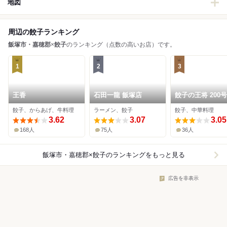
地図
周辺の餃子ランキング
飯塚市・嘉穂郡
×
餃子
のランキング（点数の高いお店）です。
1
2
3
王香
石田一龍 飯塚店
餃子の王将 200
西町店
餃子、からあげ、牛料理
ラーメン、餃子
餃子、中華料理
3.62
3.07
3.05
168人
75人
36人
飯塚市・嘉穂郡×餃子
のランキングをもっと見る
広告を非表示