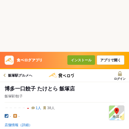
インストール
アプリで開く
飯塚駅グルメへ
ログイン
博多一口餃子 たけとら 飯塚店
飯塚駅/餃子
-
1
人
38
人
-
-
店舗情報（詳細）