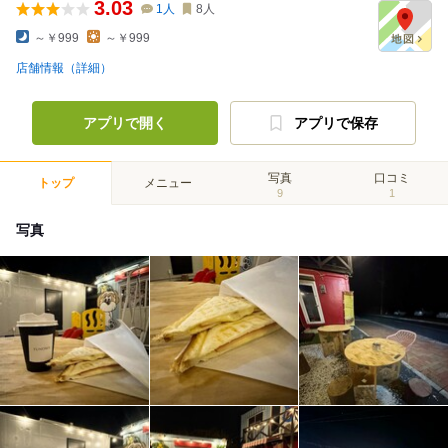
3.03
1
人
8
人
～￥999
～￥999
店舗情報（詳細）
アプリで開く
アプリで保存
写真
口コミ
トップ
メニュー
9
1
写真