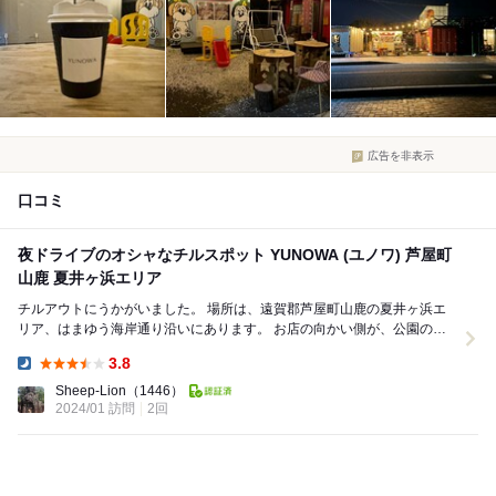
広告を非表示
口コミ
夜ドライブのオシャなチルスポット YUNOWA (ユノワ) 芦屋町
山鹿 夏井ヶ浜エリア
チルアウトにうかがいました。 場所は、遠賀郡芦屋町山鹿の夏井ヶ浜エ
リア、はまゆう海岸通り沿いにあります。 お店の向かい側が、公園の一
般車両向け無料駐車場なので、立ち寄りにと...
3.8
Dinner:
Sheep-Lion
（1446）
2024/01 訪問
2回