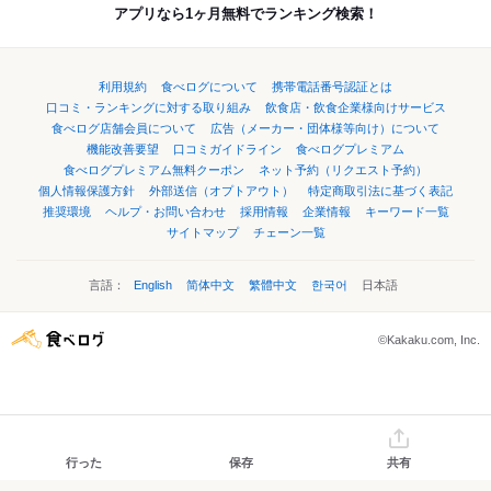
アプリなら1ヶ月無料でランキング検索！
利用規約
食べログについて
携帯電話番号認証とは
口コミ・ランキングに対する取り組み
飲食店・飲食企業様向けサービス
食べログ店舗会員について
広告（メーカー・団体様等向け）について
機能改善要望
口コミガイドライン
食べログプレミアム
食べログプレミアム無料クーポン
ネット予約（リクエスト予約）
個人情報保護方針
外部送信（オプトアウト）
特定商取引法に基づく表記
推奨環境
ヘルプ・お問い合わせ
採用情報
企業情報
キーワード一覧
サイトマップ
チェーン一覧
言語：
English
简体中文
繁體中文
한국어
日本語
©Kakaku.com, Inc.
行った
保存
共有