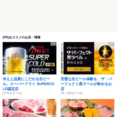
[PR]おススメのお店・情報
PR
PR
冷えと品質にこだわる生ビー
完璧な生ビール体験を。ザ・パ
ル。スーパードライ SUPERCO
ーフェクト黒ラベルが飲めるお
LD認定店
店
(アサヒビール)
(サッポロビール)