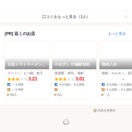
口コミをもっと見る（1人）
[PR] 近くのお店
もっと見る
元祖トマトラーメンと
や台ずし 行橋駅前町
焼肉八矢
辛めんと元祖トマトも
ラーメン、もつ鍋、餃子
居酒屋、寿司、海鮮
焼肉、ホルモン、居
つ鍋 三味 遠賀郡水巻
みどりんぱーく店
3.21
3.01
-
～￥999
￥3,000～￥3,999
￥3,000～￥3,999
Dinner:
Dinner:
Dinner:
～￥999
-
￥1,000～￥1,999
Lunch:
Lunch:
Lunch:
50人
8人
- 人
広告を非表示