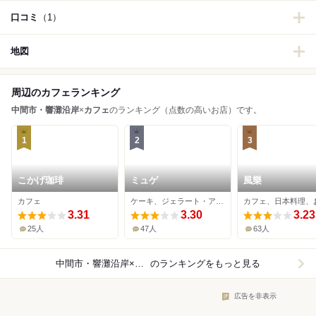
口コミ
（1）
地図
周辺のカフェランキング
中間市・響灘沿岸
×
カフェ
のランキング（点数の高いお店）です。
1
2
3
こかげ珈琲
ミュゲ
風樂
カフェ
ケーキ、ジェラート・アイスクリーム、カフェ
3.31
3.30
3.23
25人
47人
63人
中間市・響灘沿岸×カフェ
のランキングをもっと見る
広告を非表示