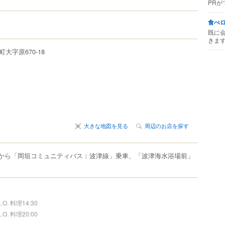
PRが
食べ
既に
きま
町
大字原670-18
大きな地図を見る
周辺のお店を探す
口)から「岡垣コミュニティバス：波津線」乗車、「波津海水浴場前」
L.O. 料理14:30
L.O. 料理20:00