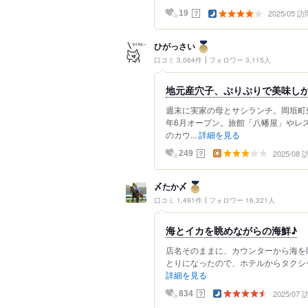
2025/05 訪
？
19
ひがっさい
口コミ 3,064件
フォロワー 3,115人
地元産穴子、ぷりぷりで美味し
週末に実家の母とサシランチ。岡垣町
年6月オープン。旅館「八幡屋」やレ
のカウ...
詳細を見る
2025/08
？
249
〆たか〆
口コミ 1,491件
フォロワー 16,321人
海とイカを眺めながらの海鮮♪
店名そのままに、カウンターから海を
とりになったので、ホテルからタクシー
詳細を見る
2025/07
？
834