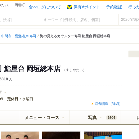
たい） - 岡垣町
食べログについて
保有Vポイント
予約確認
行っ
中間市・響灘沿岸 寿司
海の見えるカウンター寿司 鮨屋台 岡垣総本店
 鮨屋台 岡垣総本店
（すしやたい）
5818
人
司
定休日：
水曜日
99
店舗情報（詳細）
メニュー・コース
写真
1604