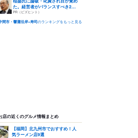
稲盛氏に論破・叱責され目が覚め
た。経営者がバランスすべき2
つ...
PR（ビズヒント）
中間市・響灘沿岸×寿司
のランキングをもっと見る
お店の近くのグルメ情報まとめ
【福岡】北九州市でおすすめ！人
気ラーメン店9選