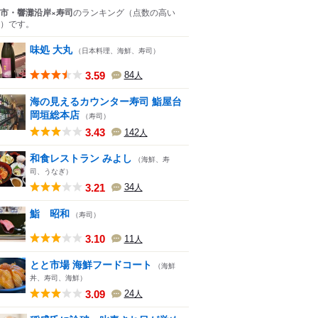
市・響灘沿岸×寿司
のランキング
（点数の高い
）
です。
味処 大丸
（日本料理、海鮮、寿司）
3.59
84
人
海の見えるカウンター寿司 鮨屋台
岡垣総本店
（寿司）
3.43
142
人
和食レストラン みよし
（海鮮、寿
司、うなぎ）
3.21
34
人
鮨 昭和
（寿司）
3.10
11
人
とと市場 海鮮フードコート
（海鮮
丼、寿司、海鮮）
3.09
24
人