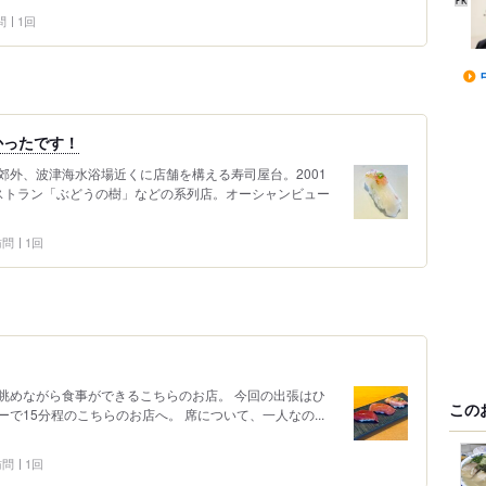
問
1回
かったです！
郊外、波津海水浴場近くに店舗を構える寿司屋台。2001
ストラン「ぶどうの樹」などの系列店。オーシャンビュー
 訪問
1回
眺めながら食事ができるこちらのお店。 今回の出張はひ
この
で15分程のこちらのお店へ。 席について、一人なの...
 訪問
1回