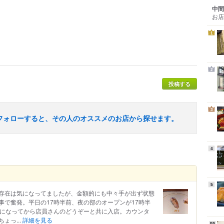
中間
お店
1
2
投稿する
3
フォローすると、その人のオススメのお店から探せます。
4
5
存在は気になってましたが、金額的にも中々手が出ず状態
事で奮発。平日の17時半前、夜の部のオープンが17時半
半になってから店員さんのどうぞーと共に入店。カウンタ
ょっ...
詳細を見る