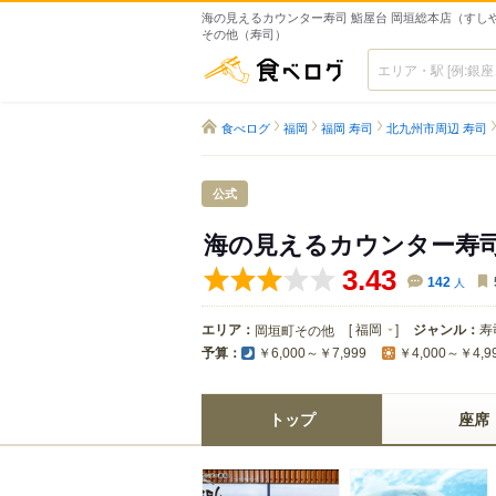
海の見えるカウンター寿司 鮨屋台 岡垣総本店（すしや
その他（寿司）
食べログ
食べログ
福岡
福岡 寿司
北九州市周辺 寿司
公式
海の見えるカウンター寿司
3.43
142
人
エリア：
[
福岡
]
ジャンル：
寿
岡垣町その他
予算：
￥6,000～￥7,999
￥4,000～￥4,9
トップ
座席