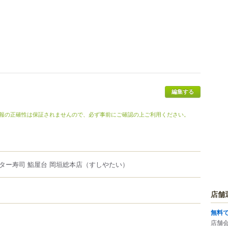
編集する
報の正確性は保証されませんので、必ず事前にご確認の上ご利用ください。
ター寿司 鮨屋台 岡垣総本店
（すしやたい）
店舗
無料
店舗