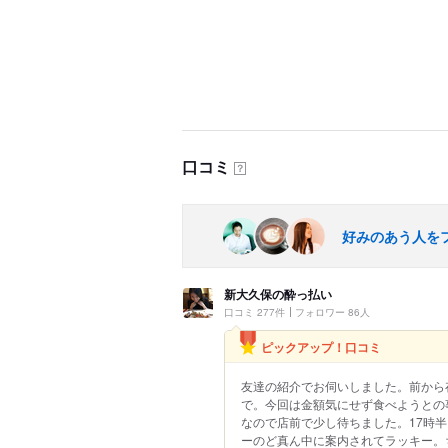
口コミ
？
好みのあう人を
新大久保の酔っ払い
口コミ 277件
フォロワー 86人
ピックアップ！口コミ
友達の紹介でお伺いしました。前から
で。今回は金額気にせず食べようとの
なので店前で少し待ちました。17時
ーのど真ん中に案内されてラッキー。ち