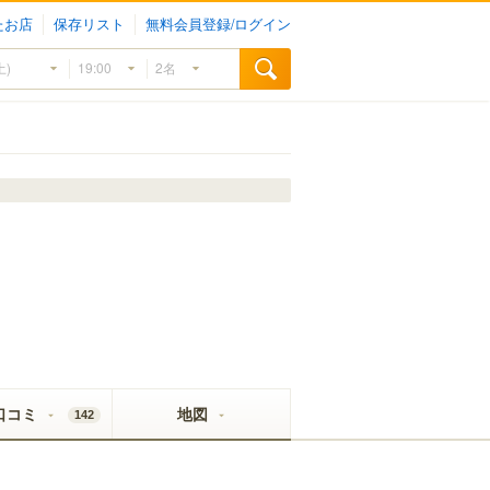
たお店
保存リスト
無料会員登録/ログイン
口コミ
地図
142