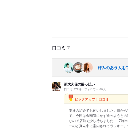
口コミ
？
好みのあう人を
新大久保の酔っ払い
口コミ 277件
フォロワー 86人
ピックアップ！口コミ
友達の紹介でお伺いしました。前から
で。今回は金額気にせず食べようとの
なので店前で少し待ちました。17時
ーのど真ん中に案内されてラッキー。ち