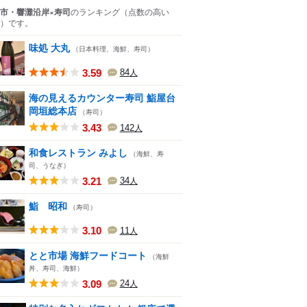
市・響灘沿岸×寿司
のランキング
（点数の高い
）
です。
味処 大丸
（日本料理、海鮮、寿司）
3.59
84
人
海の見えるカウンター寿司 鮨屋台
岡垣総本店
（寿司）
3.43
142
人
和食レストラン みよし
（海鮮、寿
司、うなぎ）
3.21
34
人
鮨 昭和
（寿司）
3.10
11
人
とと市場 海鮮フードコート
（海鮮
丼、寿司、海鮮）
3.09
24
人