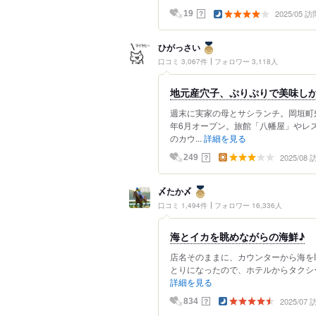
2025/05 訪
？
19
ひがっさい
口コミ 3,067件
フォロワー 3,118人
地元産穴子、ぷりぷりで美味し
週末に実家の母とサシランチ。岡垣町
年6月オープン。旅館「八幡屋」やレ
のカウ...
詳細を見る
2025/08
？
249
〆たか〆
口コミ 1,494件
フォロワー 16,336人
海とイカを眺めながらの海鮮♪
店名そのままに、カウンターから海を
とりになったので、ホテルからタクシー
詳細を見る
2025/07
？
834