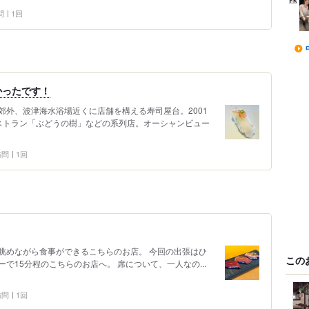
問
1回
かったです！
郊外、波津海水浴場近くに店舗を構える寿司屋台。2001
ストラン「ぶどうの樹」などの系列店。オーシャンビュー
 訪問
1回
眺めながら食事ができるこちらのお店。 今回の出張はひ
この
で15分程のこちらのお店へ。 席について、一人なの...
 訪問
1回