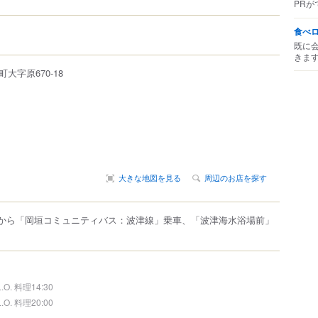
PRが
食べ
既に
きま
町
大字原670-18
大きな地図を見る
周辺のお店を探す
口)から「岡垣コミュニティバス：波津線」乗車、「波津海水浴場前」
L.O. 料理14:30
L.O. 料理20:00