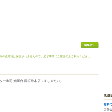
編集する
報の正確性は保証されませんので、必ず事前にご確認の上ご利用ください。
ター寿司 鮨屋台 岡垣総本店
（すしやたい）
店舗
無料
店舗