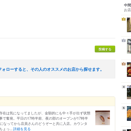
中間
お店
1
2
投稿する
3
フォローすると、その人のオススメのお店から探せます。
4
5
存在は気になってましたが、金額的にも中々手が出ず状態
事で奮発。平日の17時半前、夜の部のオープンが17時半
半になってから店員さんのどうぞーと共に入店。カウンタ
ょっ...
詳細を見る