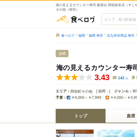
海の見えるカウンター寿司 鮨屋台 岡垣総本店（すしや
その他（寿司）
食べログ
食べログ
福岡
福岡 寿司
北九州市周辺 寿司
公式
海の見えるカウンター寿司
3.43
142
人
エリア：
[
福岡
]
ジャンル：
寿
岡垣町その他
予算：
￥6,000～￥7,999
￥4,000～￥4,9
トップ
座席