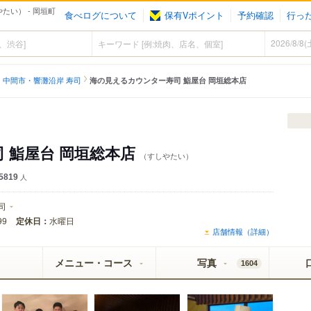
たい） - 岡垣町
食べログについて
保有Vポイント
予約確認
行っ
中間市・響灘沿岸 寿司
海の見えるカウンター寿司 鮨屋台 岡垣総本店
 鮨屋台 岡垣総本店
（すしやたい）
5819
人
司
定休日：
水曜日
99
店舗情報（詳細）
メニュー・コース
写真
1604