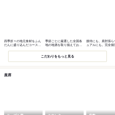
四季折々の地元食材をふん
季節ごとに厳選した全国各
接待にも、肩肘張ら
だんに盛り込んだコース料
地の地酒を取り揃えており
ュアルにも。完全個
理
ます。
祝いの席に◎
こだわりをもっと見る
座席