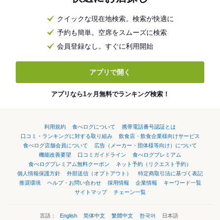
クイックな現在地検索。検索が快適に
予約も簡単。空席をスムーズに検索
会員登録なし。すぐに利用開始
アプリで開く
アプリなら1ヶ月無料でランキング検索！
利用規約
食べログについて
携帯電話番号認証とは
口コミ・ランキングに対する取り組み
飲食店・飲食企業様向けサービス
食べログ店舗会員について
広告（メーカー・団体様等向け）について
機能改善要望
口コミガイドライン
食べログプレミアム
食べログプレミアム無料クーポン
ネット予約（リクエスト予約）
個人情報保護方針
外部送信（オプトアウト）
特定商取引法に基づく表記
推奨環境
ヘルプ・お問い合わせ
採用情報
企業情報
キーワード一覧
サイトマップ
チェーン一覧
言語：
English
简体中文
繁體中文
한국어
日本語