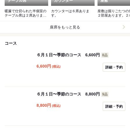
テーブル席
カウンター
座敷
暖簾で仕切られた半個室の
カウンターは６席ありま
座敷は掘りごたつの
テーブル席は２席あります
す。
２部屋あります。２
（１席４名様）。
ら利用可能です。
座席をもっと見る
コース
６月１日〜季節のコース 6,600円
8品
6,600
円
(税込)
詳細・予約
６月１日〜季節のコース 8,800円
9品
8,800
円
(税込)
詳細・予約