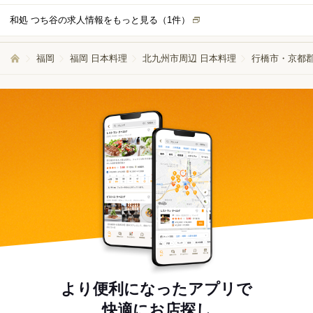
和処 つち谷の求人情報をもっと見る（
1
件）
福岡
福岡 日本料理
北九州市周辺 日本料理
行橋市・京都郡
より便利になったアプリで
快適にお店探し