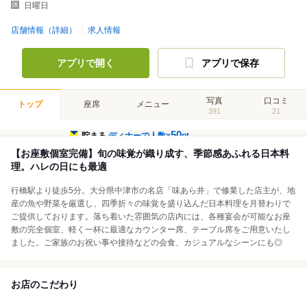
日曜日
店舗情報（詳細）
求人情報
アプリで開く
アプリで保存
写真
口コミ
トップ
座席
メニュー
391
21
50
貯まる
ディナーで人数×
pt
【お座敷個室完備】旬の味覚が織り成す、季節感あふれる日本料
理。ハレの日にも最適
行橋駅より徒歩5分。大分県中津市の名店「味あら井」で修業した店主が、地
産の魚や野菜を厳選し、四季折々の味覚を盛り込んだ日本料理を月替わりで
ご提供しております。落ち着いた雰囲気の店内には、各種宴会が可能なお座
敷の完全個室、軽く一杯に最適なカウンター席、テーブル席をご用意いたし
ました。ご家族のお祝い事や接待などの会食、カジュアルなシーンにも◎
お店のこだわり