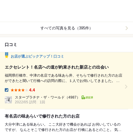
すべての写真を見る（395件）
口コミ
お店が選ぶピックアップ！口コミ
エクセレント！名店への道が約束された新店との出会い
福岡県行橋市、中津の名店である味あら井、そちらで修行された方のお店
ができたと聞いて行橋への訪問の際に、１人でお伺いしてきました。 予
約した時間よりも早い時間いお伺いできるようになってしまいましたが、
4.4
非常に丁寧な対応を頂き感謝です。 カウンター席に座らせていただきま
Dinner:
したが、まさかのお隣がお母様（笑） お話も色々とさせて頂き、楽しい
スタープラチナ・ザ・ワールド
（4987）
2022/05 訪問
1回
時間を過ごさせていただきました。 料理は出汁＋素材＋技...
有名店の味あらいで修行された方のお店
大分中津にある味あらい。 ここ大好きで機会があれば お伺いしているの
ですが、 なんとそこで修行された方のお店が 行橋にあるとのこと。 気に