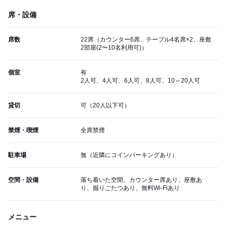
席・設備
席数
22席（カウンター6席、テーブル4名席×2、座敷
2部屋(2〜10名利用可)）
個室
有
2人可、4人可、6人可、8人可、10～20人可
貸切
可（20人以下可）
禁煙・喫煙
全席禁煙
駐車場
無（近隣にコインパーキングあり）
空間・設備
落ち着いた空間、カウンター席あり、座敷あ
り、掘りごたつあり、無料Wi-Fiあり
メニュー