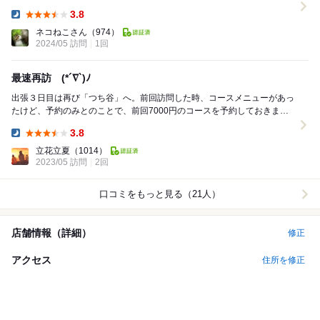
なったので予約して訪問です。...
3.8
Dinner:
ネコねこさん
（974）
2024/05 訪問
1回
最速再訪 (*´∇`)ﾉ
出張３日目は再び「つち谷」へ。前回訪問した時、コースメニューがあっ
たけど、予約のみとのことで、前回7000円のコースを予約しておきまし
た。 内容は以下。 焼きズッキーニのゼ...
3.8
Dinner:
立花立夏
（1014）
2023/05 訪問
2回
口コミをもっと見る（21人）
店舗情報（詳細）
修正
アクセス
住所を修正