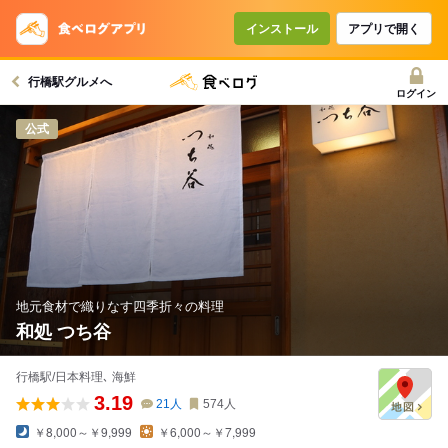
インストール
アプリで開く
行橋駅グルメへ
ログイン
公式
地元食材で織りなす四季折々の料理
和処 つち谷
行橋駅/日本料理､ 海鮮
3.19
21
人
574
人
￥8,000～￥9,999
￥6,000～￥7,999