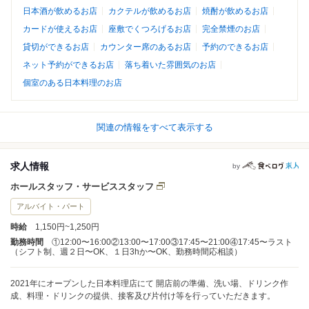
日本酒が飲めるお店
カクテルが飲めるお店
焼酎が飲めるお店
カードが使えるお店
座敷でくつろげるお店
完全禁煙のお店
貸切ができるお店
カウンター席のあるお店
予約のできるお店
ネット予約ができるお店
落ち着いた雰囲気のお店
個室のある日本料理のお店
関連の情報をすべて表示する
求人情報
by
ホールスタッフ・サービススタッフ
アルバイト・パート
時給
1,150円~1,250円
勤務時間
①12:00〜16:00②13:00〜17:00③17:45〜21:00④17:45〜ラスト
（シフト制、週２日〜OK、１日3hか〜OK、勤務時間応相談）
2021年にオープンした日本料理店にて 開店前の準備、洗い場、ドリンク作
成、料理・ドリンクの提供、接客及び片付け等を行っていただきます。