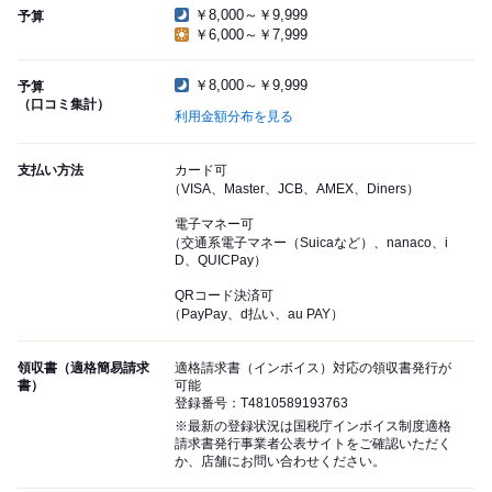
￥8,000～￥9,999
予算
￥6,000～￥7,999
￥8,000～￥9,999
予算
（口コミ集計）
利用金額分布を見る
支払い方法
カード可
（VISA、Master、JCB、AMEX、Diners）
電子マネー可
（交通系電子マネー（Suicaなど）、nanaco、i
D、QUICPay）
QRコード決済可
（PayPay、d払い、au PAY）
領収書（適格簡易請求
適格請求書（インボイス）対応の領収書発行が
書）
可能
登録番号：T4810589193763
※最新の登録状況は国税庁インボイス制度適格
請求書発行事業者公表サイトをご確認いただく
か、店舗にお問い合わせください。