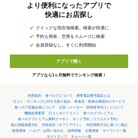
より便利になったアプリで
快適にお店探し
クイックな現在地検索。検索が快適に
予約も簡単。空席をスムーズに検索
会員登録なし。すぐに利用開始
アプリで開く
アプリなら1ヶ月無料でランキング検索！
利用規約
食べログについて
携帯電話番号認証とは
口コミ・ランキングに対する取り組み
飲食店・飲食企業様向けサービス
食べログ店舗会員について
広告（メーカー・団体様等向け）について
機能改善要望
口コミガイドライン
食べログプレミアム
食べログプレミアム無料クーポン
ネット予約（リクエスト予約）
個人情報保護方針
外部送信（オプトアウト）
特定商取引法に基づく表記
推奨環境
ヘルプ・お問い合わせ
採用情報
企業情報
キーワード一覧
サイトマップ
チェーン一覧