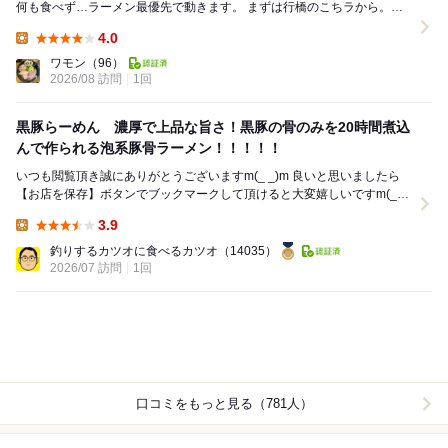
何も食べず…ラーメン最優先で動きます。 まずは行橋のこちラから。大
昔(食べログベストラーメン2016)に全国...
4.0
Lunch:
ワモン
（96）
2026/08 訪問
1回
黒豚らーめん 濃厚で上品な旨さ！黒豚の骨のみを20時間煮込
んで作られる泡系豚骨ラーメン！！！！！
いつも閲覧頂き誠にありがとうございますm(_ _)m 良いと思いましたら
【お店を保存】ボタンでブックマークして頂けると大変嬉しいですm(_
_)m 食べログラーメンWES...
3.9
Lunch:
釣りするカツオに食べるカツオ
（14035）
2026/07 訪問
1回
口コミをもっと見る（781人）