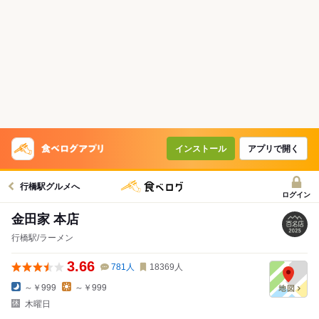
インストール
アプリで開く
行橋駅グルメへ
ログイン
金田家 本店
行橋駅/ラーメン
3.66
781
人
18369
人
～￥999
～￥999
木曜日