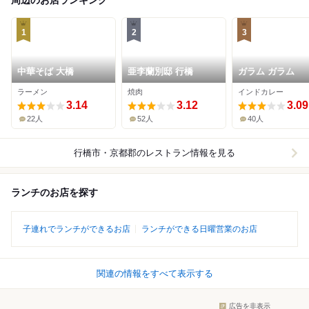
周辺のお店ランキング
1
2
3
中華そば 大橋
亜李蘭別邸 行橋
ガラム ガラム
ラーメン
焼肉
インドカレー
3.14
3.12
3.09
22人
52人
40人
行橋市・京都郡
のレストラン情報を見る
ランチのお店を探す
子連れでランチができるお店
ランチができる日曜営業のお店
関連の情報をすべて表示する
広告を非表示