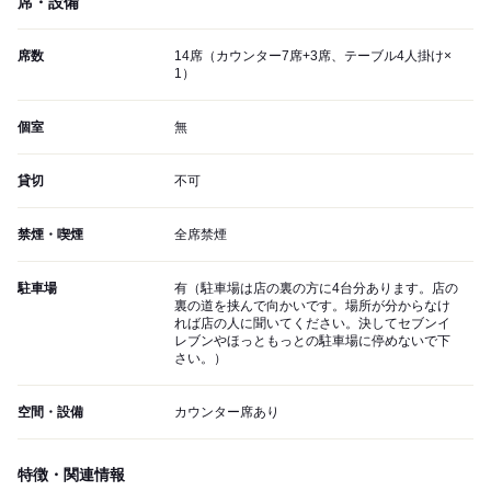
席・設備
席数
14席（カウンター7席+3席、テーブル4人掛け×
1）
個室
無
貸切
不可
禁煙・喫煙
全席禁煙
駐車場
有（駐車場は店の裏の方に4台分あります。店の
裏の道を挟んで向かいです。場所が分からなけ
れば店の人に聞いてください。決してセブンイ
レブンやほっともっとの駐車場に停めないで下
さい。）
空間・設備
カウンター席あり
特徴・関連情報