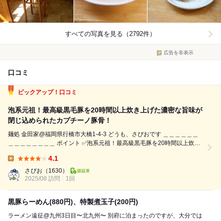
すべての写真を見る（2792件）
広告を非表示
口コミ
ピックアップ！口コミ
泡系元祖！最高級黒毛豚を20時間以上炊き上げた濃密な旨味が
閉じ込められたカプチーノ豚骨！
麺処 金田家@福岡県行橋市大橋1‑4‑3 どうも、さぴおです ＿＿＿＿＿＿
＿＿＿＿＿＿＿＿ ポイント ✅泡系元祖！最高級黒毛豚を20時間以上炊き
上げた濃密な旨味が閉じ込められたカプチーノ豚骨！ ✅店主さんは独学
4.1
での開店 ✅食べログ「ラーメン百名店 WEST」選出店 ￣￣￣￣￣￣￣￣
Lunch:
￣￣...
さぴお
（1630）
2025/08 訪問
1回
黒豚らーめん(880円)、特製煮玉子(200円)
ラーメン遠征@九州3日目〜北九州〜 別府に泊まったのですが、大分では