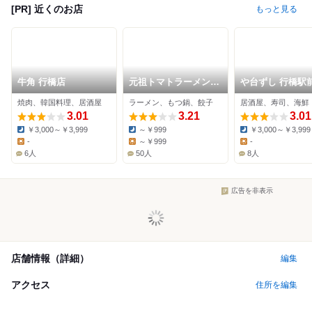
[PR] 近くのお店
もっと見る
牛角 行橋店
元祖トマトラーメンと
や台ずし 行橋駅
辛めんと元祖トマトも
焼肉、韓国料理、居酒屋
ラーメン、もつ鍋、餃子
居酒屋、寿司、海鮮
つ鍋 三味 遠賀郡水巻
3.01
みどりんぱーく店
3.21
3.01
￥3,000～￥3,999
～￥999
￥3,000～￥3,999
Dinner:
Dinner:
Dinner:
-
～￥999
-
Lunch:
Lunch:
Lunch:
6人
50人
8人
広告を非表示
店舗情報（詳細）
編集
アクセス
住所を編集