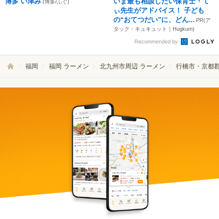
博多 い津み
いま最も相談したい保育士・て
(博多/ふぐ)
ぃ先生がアドバイス！ 子ども
の“おてつだい”に、どん...
PR(ア
タック・キュキュット｜Hugkum)
Recommended by
福岡
福岡 ラーメン
北九州市周辺 ラーメン
行橋市・京都郡