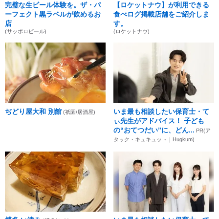
完璧な生ビール体験を。ザ・パ
【ロケットナウ】が利用できる
ーフェクト黒ラベルが飲めるお
食べログ掲載店舗をご紹介しま
店
す。
(サッポロビール)
(ロケットナウ)
ぢどり屋大和 別館
いま最も相談したい保育士・て
(祇園/居酒屋)
ぃ先生がアドバイス！ 子ども
の“おてつだい”に、どん...
PR(ア
タック・キュキュット｜Hugkum)