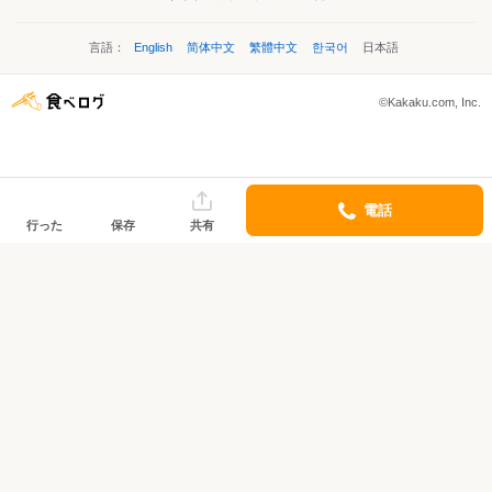
言語：
English
简体中文
繁體中文
한국어
日本語
©Kakaku.com, Inc.
電話
行った
保存
共有