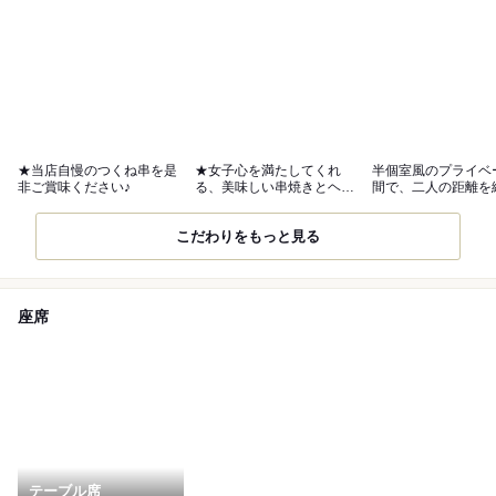
★当店自慢のつくね串を是
★女子心を満たしてくれ
半個室風のプライベ
非ご賞味ください♪
る、美味しい串焼きとヘル
間で、二人の距離を
シーな鶏料理
串焼きデート
こだわりをもっと見る
座席
テーブル席