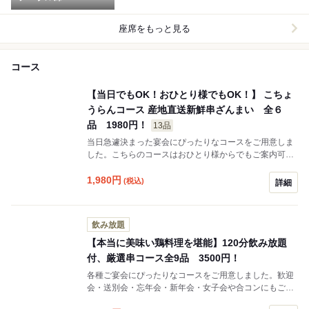
座席をもっと見る
コース
【当日でもOK！おひとり様でもOK！】 こちょ
うらんコース 産地直送新鮮串ざんまい 全６
品 1980円！
13品
当日急遽決まった宴会にぴったりなコースをご用意しま
した。こちらのコースはおひとり様からでもご案内可能
です♪お気軽にご利用ください♪
1,980
円
(税込)
詳細
飲み放題
【本当に美味い鶏料理を堪能】120分飲み放題
付、厳選串コース全9品 3500円！
各種ご宴会にぴったりなコースをご用意しました。歓迎
会・送別会・忘年会・新年会・女子会や合コンにもご利
用いただけます♪