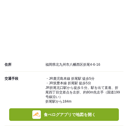
住所
福岡県北九州市八幡西区折尾4-6-16
交通手段
・JR鹿児島本線 折尾駅 徒歩5分
・JR筑豊本線 折尾駅 徒歩5分
JR折尾北口駅から徒歩５分。駅を出て直進、折
尾四丁目交差点を左折、約80m先左手（国道199
号線沿い）
折尾駅から184m
食べログアプリで地図を開く