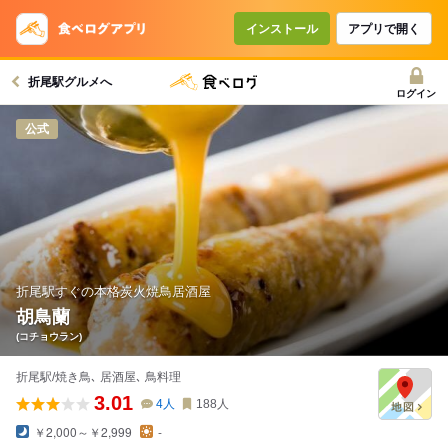
インストール
アプリで開く
折尾駅グルメへ
ログイン
公式
折尾駅すぐの本格炭火焼鳥居酒屋
胡鳥蘭
(コチョウラン)
折尾駅/焼き鳥､ 居酒屋､ 鳥料理
3.01
4
人
188
人
￥2,000～￥2,999
-