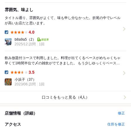
雰囲気、味よし
タイトル通り、雰囲気がよくて、味も申し分なかった。折尾の中でレベル
が高いお店だと思います。
4.0
Dinner:
b8a9a5
（2）
2025/12 訪問
1回
飲み放題付コースで利用しました。料理が出てくるペースがめちゃくちゃ
早くて1時間半位で〆の雑炊がでてきました。 もう少しゆっくりペースだ
と嬉しいです。 焼き鳥はどれも美味しかった...
3.5
Dinner:
小浜子
（37）
2023/06 訪問
1回
口コミをもっと見る（4人）
店舗情報（詳細）
修正
アクセス
住所を修正