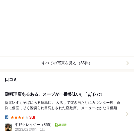
すべての写真を見る（35件）
口コミ
鶏料理店あるある、スープが一番美味い( ﾟдﾟ)ﾝﾏｯ!
折尾駅すぐそばにある焼鳥店。 入店して突き当たりにカウンター席、両
側に個室っぽく区切られ目隠しされた座敷席。 メニューはかなり種類が
多く、普段から好きなネタを適当に、注文票に書...
3.8
Dinner:
中野クレイジー
（855）
2023/02 訪問
1回