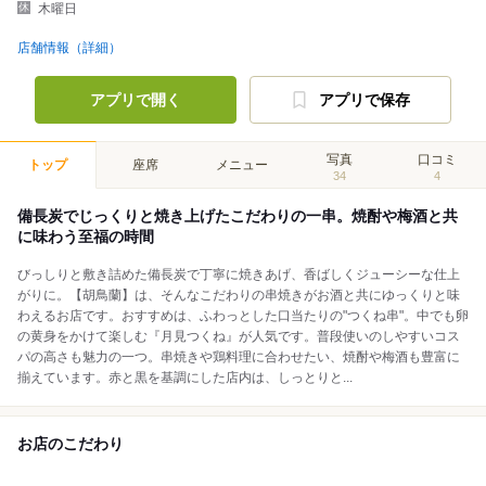
木曜日
店舗情報（詳細）
アプリで開く
アプリで保存
写真
口コミ
トップ
座席
メニュー
34
4
備長炭でじっくりと焼き上げたこだわりの一串。焼酎や梅酒と共
に味わう至福の時間
びっしりと敷き詰めた備長炭で丁寧に焼きあげ、香ばしくジューシーな仕上
がりに。【胡鳥蘭】は、そんなこだわりの串焼きがお酒と共にゆっくりと味
わえるお店です。おすすめは、ふわっとした口当たりの"つくね串"。中でも卵
の黄身をかけて楽しむ『月見つくね』が人気です。普段使いのしやすいコス
パの高さも魅力の一つ。串焼きや鶏料理に合わせたい、焼酎や梅酒も豊富に
揃えています。赤と黒を基調にした店内は、しっとりと...
お店のこだわり