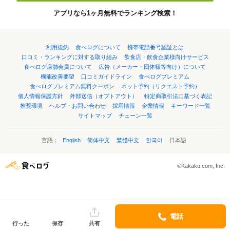
アプリなら1ヶ月無料でランキング検索！
利用規約
食べログについて
携帯電話番号認証とは
口コミ・ランキングに対する取り組み
飲食店・飲食企業様向けサービス
食べログ店舗会員について
広告（メーカー・団体様等向け）について
機能改善要望
口コミガイドライン
食べログプレミアム
食べログプレミアム無料クーポン
ネット予約（リクエスト予約）
個人情報保護方針
外部送信（オプトアウト）
特定商取引法に基づく表記
推奨環境
ヘルプ・お問い合わせ
採用情報
企業情報
キーワード一覧
サイトマップ
チェーン一覧
言語：
English
简体中文
繁體中文
한국어
日本語
©Kakaku.com, Inc.
電話
行った
保存
共有