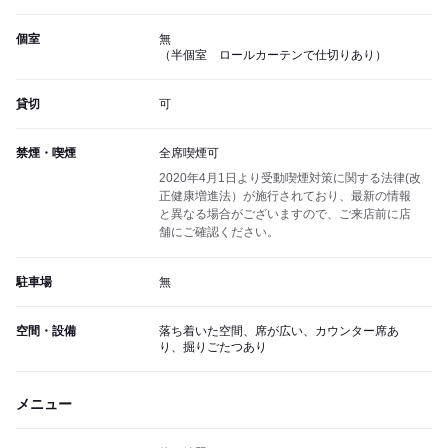
個室
無
（半個室 ロールカーテンで仕切りあり）
貸切
可
禁煙・喫煙
全席喫煙可
2020年4月1日より受動喫煙対策に関する法律(改
正健康増進法）が施行されており、最新の情報
と異なる場合がございますので、ご来店前に店
舗にご確認ください。
駐車場
無
空間・設備
落ち着いた空間、席が広い、カウンター席あ
り、掘りごたつあり
メニュー