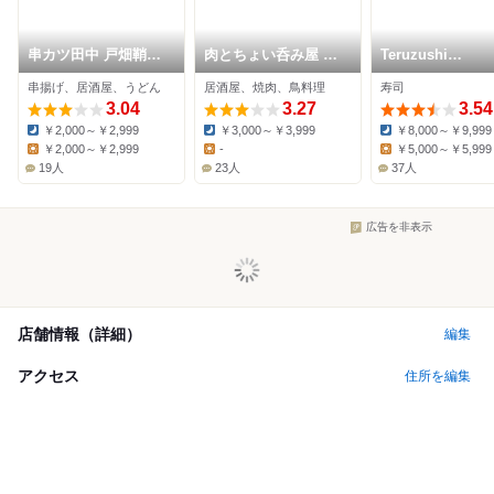
串カツ田中 戸畑鞘ヶ
肉とちょい呑み屋 ト
Teruzushi
谷店
ト．
2ndedition
串揚げ、居酒屋、うどん
居酒屋、焼肉、鳥料理
寿司
3.04
3.27
3.54
￥2,000～￥2,999
￥3,000～￥3,999
￥8,000～￥9,999
Dinner:
Dinner:
Dinner:
￥2,000～￥2,999
-
￥5,000～￥5,999
Lunch:
Lunch:
Lunch:
19人
23人
37人
広告を非表示
店舗情報（詳細）
編集
アクセス
住所を編集