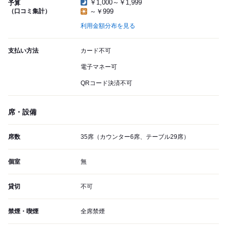
￥1,000～￥1,999
予算
（口コミ集計）
～￥999
利用金額分布を見る
支払い方法
カード不可
電子マネー可
QRコード決済不可
席・設備
席数
35席（カウンター6席、テーブル29席）
個室
無
貸切
不可
禁煙・喫煙
全席禁煙