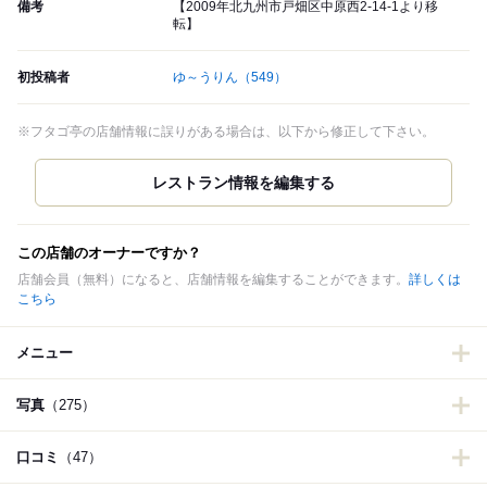
備考
【2009年北九州市戸畑区中原西2-14-1より移
転】
初投稿者
ゆ～うりん
（549）
※フタゴ亭の店舗情報に誤りがある場合は、以下から修正して下さい。
この店舗のオーナーですか？
店舗会員（無料）になると、店舗情報を編集することができます。
詳しくは
こちら
メニュー
写真
（275）
口コミ
（47）