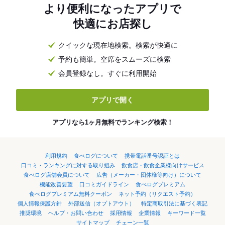
より便利になったアプリで
快適にお店探し
クイックな現在地検索。検索が快適に
予約も簡単。空席をスムーズに検索
会員登録なし。すぐに利用開始
アプリで開く
アプリなら1ヶ月無料でランキング検索！
利用規約
食べログについて
携帯電話番号認証とは
口コミ・ランキングに対する取り組み
飲食店・飲食企業様向けサービス
食べログ店舗会員について
広告（メーカー・団体様等向け）について
機能改善要望
口コミガイドライン
食べログプレミアム
食べログプレミアム無料クーポン
ネット予約（リクエスト予約）
個人情報保護方針
外部送信（オプトアウト）
特定商取引法に基づく表記
推奨環境
ヘルプ・お問い合わせ
採用情報
企業情報
キーワード一覧
サイトマップ
チェーン一覧