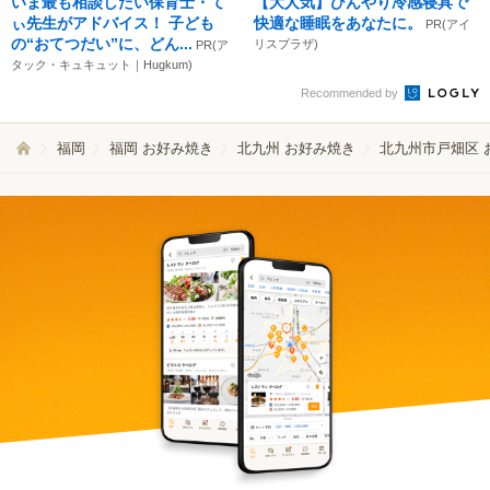
いま最も相談したい保育士・て
【大人気】ひんやり冷感寝具で
ぃ先生がアドバイス！ 子ども
快適な睡眠をあなたに。
PR(アイ
の“おてつだい”に、どん...
リスプラザ)
PR(ア
タック・キュキュット｜Hugkum)
Recommended by
福岡
福岡 お好み焼き
北九州 お好み焼き
北九州市戸畑区 