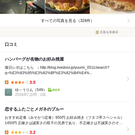
すべての写真を見る（324件）
広告を非表示
口コミ
ハンバーグが名物のお好み焼屋
後日レポはこちら ↓ http://blog.livedoor.jp/yuurin_0511/search?
q=%E3%83%95%E3%82%BF%E3%82%B4%E4%...
3.5
Lunch:
ゆ～うりん
（549）
2026/07 訪問
1回
恋するふたごとメガネのブルー
おすすめ定食（みそかつ定食）950円 お好み焼き（フタゴ亭スペシャル）
1450円 正確さは誠実さの双子の兄弟であり、不正確さは不誠実さのそれ
だ。 サテオキ。 数年前...
3.2