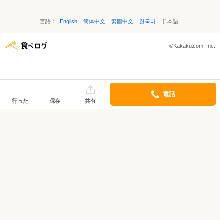
言語：
English
简体中文
繁體中文
한국어
日本語
©Kakaku.com, Inc.
電話
行った
保存
共有