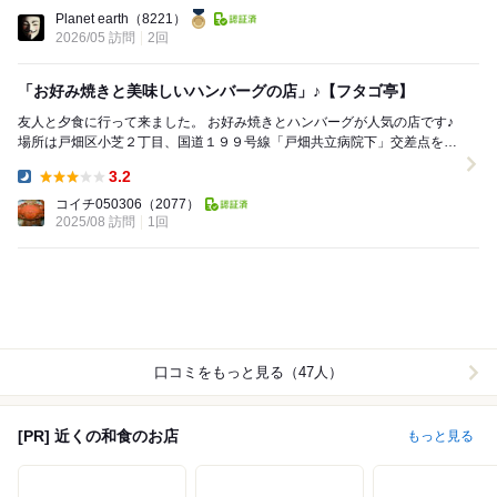
Lunch:
Planet earth
（8221）
2026/05 訪問
2回
「お好み焼きと美味しいハンバーグの店」♪【フタゴ亭】
友人と夕食に行って来ました。 お好み焼きとハンバーグが人気の店です♪
場所は戸畑区小芝２丁目、国道１９９号線「戸畑共立病院下」交差点を病
院側に曲がった右手。 店舗前は駐車...
3.2
Dinner:
コイチ050306
（2077）
2025/08 訪問
1回
口コミをもっと見る（47人）
[PR] 近くの和食のお店
もっと見る