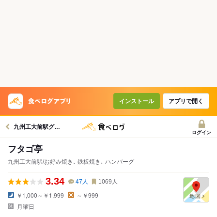
インストール
アプリで開く
九州工大前駅グルメへ
ログイン
フタゴ亭
九州工大前駅/お好み焼き､ 鉄板焼き､ ハンバーグ
3.34
47
人
1069
人
￥1,000～￥1,999
～￥999
月曜日