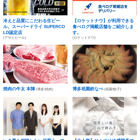
冷えと品質にこだわる生ビー
【ロケットナウ】が利用できる
ル。スーパードライ SUPERCO
食べログ掲載店舗をご紹介しま
LD認定店
す。
(アサヒビール)
(ロケットナウ)
焼肉の牛太 本陣
博多祇園鉄なべ
(博多/焼肉)
(祇園/餃子)