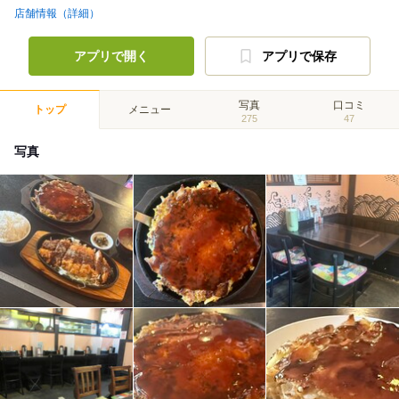
店舗情報（詳細）
アプリで開く
アプリで保存
写真
口コミ
トップ
メニュー
275
47
写真