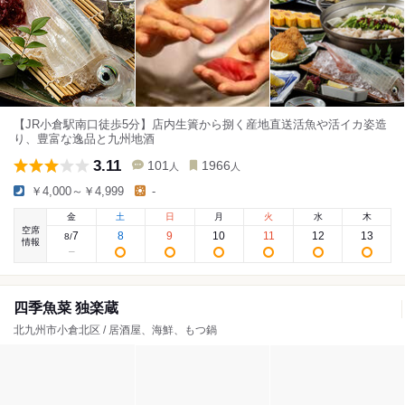
【JR小倉駅南口徒歩5分】店内生簀から捌く産地直送活魚や活イカ姿造
り、豊富な逸品と九州地酒
3.11
101
1966
人
人
￥4,000～￥4,999
-
金
土
日
月
火
水
木
空席
7
8
9
10
11
12
13
8
/
情報
四季魚菜 独楽蔵
北九州市小倉北区 / 居酒屋、海鮮、もつ鍋