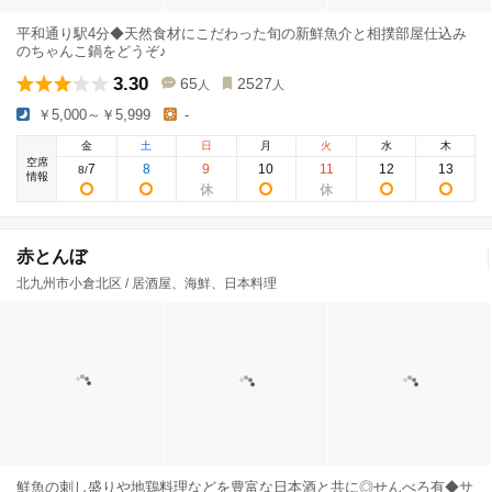
平和通り駅4分◆天然食材にこだわった旬の新鮮魚介と相撲部屋仕込み
のちゃんこ鍋をどうぞ♪
3.30
65
2527
人
人
￥5,000～￥5,999
-
金
土
日
月
火
水
木
空席
7
8
9
10
11
12
13
8
/
情報
赤とんぼ
北九州市小倉北区 / 居酒屋、海鮮、日本料理
鮮魚の刺し盛りや地鶏料理などを豊富な日本酒と共に◎せんべろ有◆サ