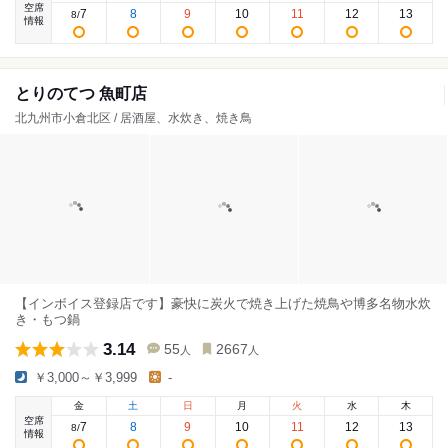
空席
7
8
9
10
11
12
13
8
/
情報
とりのてつ 魚町店
北九州市小倉北区 / 居酒屋、水炊き、焼き鳥
【インボイス登録店です】豪快に炭火で焼き上げた焼鳥や博多名物水炊
き・もつ鍋
3.14
55
2667
人
人
￥3,000～￥3,999
-
金
土
日
月
火
水
木
空席
7
8
9
10
11
12
13
8
/
情報