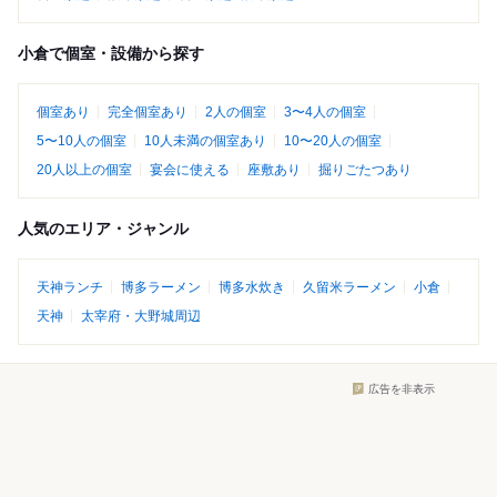
小倉で個室・設備から探す
個室あり
完全個室あり
2人の個室
3〜4人の個室
5〜10人の個室
10人未満の個室あり
10〜20人の個室
20人以上の個室
宴会に使える
座敷あり
掘りごたつあり
人気のエリア・ジャンル
天神ランチ
博多ラーメン
博多水炊き
久留米ラーメン
小倉
天神
太宰府・大野城周辺
広告を非表示