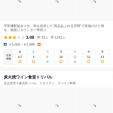
平和通駅徒歩１分、和を追求した“気品あふれる空間”で至福のひと時
を。個室にカウンター席有り
3.08
25
1241
人
人
￥5,000～￥5,999
-
金
土
日
月
火
水
木
空席
7
8
9
10
11
12
13
8
/
情報
炭火焼ワイン食堂トリバル
北九州市小倉北区 / バル、イタリアン、スペイン料理