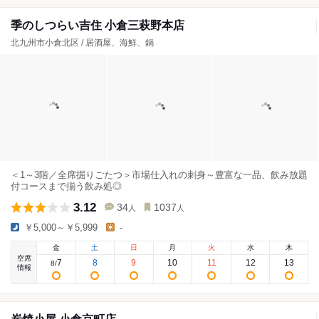
季のしつらい吉住 小倉三萩野本店
北九州市小倉北区 / 居酒屋、海鮮、鍋
＜1～3階／全席掘りごたつ＞市場仕入れの刺身～豊富な一品、飲み放題
付コースまで揃う飲み処◎
3.12
34
1037
人
人
￥5,000～￥5,999
-
金
土
日
月
火
水
木
空席
7
8
9
10
11
12
13
8
/
情報