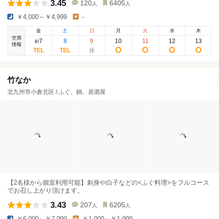
3.45
120
6405
人
人
￥4,000～￥4,999
-
金
土
日
月
火
水
木
空席
7
8
9
10
11
12
13
8
/
情報
竹なか
北九州市小倉北区 / ふぐ、鍋、居酒屋
【2名様から個室利用可能】刺身や白子などの<ふぐ料理>をフルコース
でお召し上がり頂けます。
3.43
207
6205
人
人
￥6,000～￥7,999
￥1,000～￥1,999