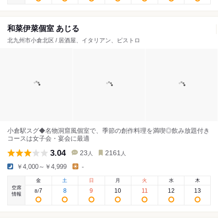
和菜伊菜個室 あじる
北九州市小倉北区 / 居酒屋、イタリアン、ビストロ
小倉駅スグ◆名物洞窟風個室で、季節の創作料理を満喫◎飲み放題付き
コースは女子会・宴会に最適
3.04
23
2161
人
人
￥4,000～￥4,999
-
金
土
日
月
火
水
木
空席
7
8
9
10
11
12
13
8
/
情報