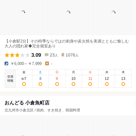
【小倉駅2分】その時季ならではの刺身や炭火焼を美酒とともに愉しむ
大人の隠れ家◆完全個室あり
3.09
23
1076
人
人
￥6,000～￥7,999
-
金
土
日
月
火
水
木
空席
7
8
9
10
11
12
13
8
/
情報
おんどる 小倉魚町店
北九州市小倉北区 / 焼肉、すき焼き、韓国料理