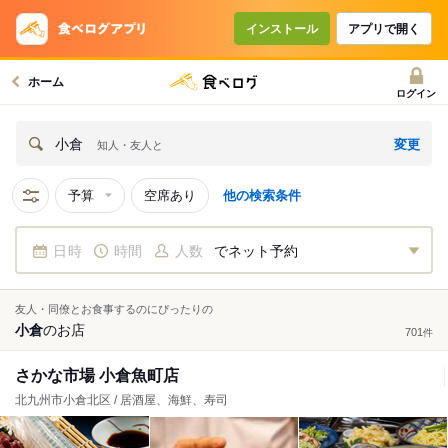
インストール
アプリで開く
ホーム
ログイン
変更
小倉
知人・友人と
予算
空席あり
他の検索条件
日時
時間
人数
でネット予約
友人・同僚とお食事するのにぴったりの
小倉
の
お店
701
件
さかな市場 小倉魚町店
北九州市小倉北区 / 居酒屋、海鮮、寿司