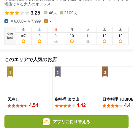
堪能できる大人のオアシス
3.25
46
2109
人
人
￥6,000～￥7,999
-
金
土
日
月
火
水
木
空席
7
8
9
10
11
12
13
8
/
情報
このエリアで人気のお店
1
2
3
天寿し
御料理 まつ山
日本料理 TOBIU
4.54
4.42
4.4
アプリに切り替える