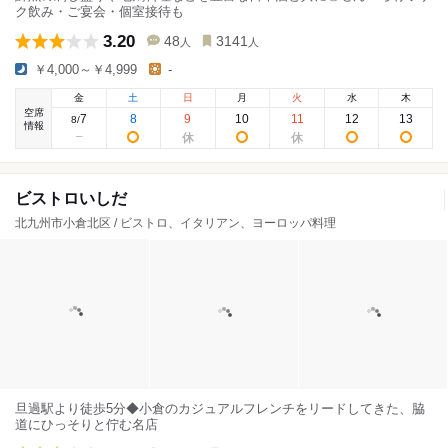
ク飲み・ご宴会・個室接待も
3.20
48
3141
人
人
￥4,000～￥4,999
-
金
土
日
月
火
水
木
空席
7
8
9
10
11
12
13
8
/
情報
ビストロいしだ
北九州市小倉北区 / ビストロ、イタリアン、ヨーロッパ料理
旦過駅より徒歩5分◆小倉のカジュアルフレンチをリードしてきた、脇
道にひっそりと佇む名店