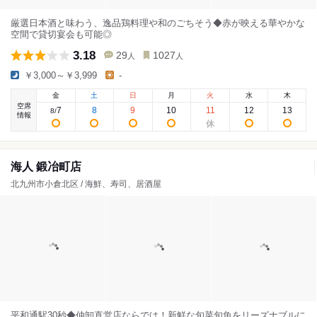
厳選日本酒と味わう、逸品鶏料理や和のごちそう◆赤が映える華やかな
空間で貸切宴会も可能◎
3.18
29
1027
人
人
￥3,000～￥3,999
-
金
土
日
月
火
水
木
空席
7
8
9
10
11
12
13
8
/
情報
海人 鍛冶町店
北九州市小倉北区 / 海鮮、寿司、居酒屋
平和通駅30秒◆仲卸直営店ならでは！新鮮な旬菜旬魚をリーズナブルに