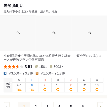
黒船 魚町店
北九州市小倉北区 / 居酒屋、焼き鳥、海鮮
小倉駅3分◆玄界灘の海の幸や本格炭火焼を堪能！ご宴会等にお得なコ
ースが複数プラン◎個室完備
3.51
156
5003
人
人
￥3,000～￥3,999
￥1,000～￥1,999
金
土
日
月
火
水
木
空席
7
8
9
10
11
12
13
8
/
情報
1
2
3
4
5
6