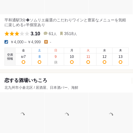
平和通駅3分◆ソムリエ厳選のこだわりワインと豊富なメニューを気軽
に楽しめる♪半個室あり
3.10
61
3518
人
人
￥4,000～￥4,999
-
金
土
日
月
火
水
木
空席
7
8
9
10
11
12
13
8
/
情報
恋する酒場いちころ
北九州市小倉北区 / 居酒屋、日本酒バー、海鮮