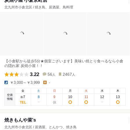
炭焼小屋 小倉京町店
北九州市小倉北区 / 焼き鳥、居酒屋、鳥料理
【小倉駅から徒歩5分★個室ございます】美味い焼とり食べるなら小倉
の隠れ家 炭焼小屋！！
3.22
56
2467
人
人
￥3,000～￥3,999
-
金
土
日
月
火
水
木
空席
7
8
9
10
11
12
13
8
/
情報
焼きもんや菜's
北九州市小倉北区 / 居酒屋、とんかつ、焼き鳥