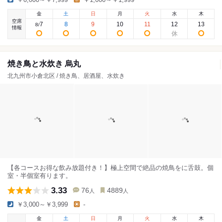
金
土
日
月
火
水
木
空席
7
8
9
10
11
12
13
8
/
情報
焼き鳥と水炊き 烏丸
北九州市小倉北区 / 焼き鳥、居酒屋、水炊き
【各コースお得な飲み放題付き！】極上空間で絶品の焼鳥をに舌鼓。個
室・半個室有ります。
3.33
76
4889
人
人
￥3,000～￥3,999
-
金
土
日
月
火
水
木