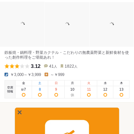
鉄板焼・鍋料理・野菜カクテル・こだわりの無農薬野菜と新鮮食材を使
った創作料理をご堪能あれ！
3.12
41
1822
人
人
￥3,000～￥3,999
～￥999
金
土
日
月
火
水
木
空席
7
8
9
10
11
12
13
8
/
情報