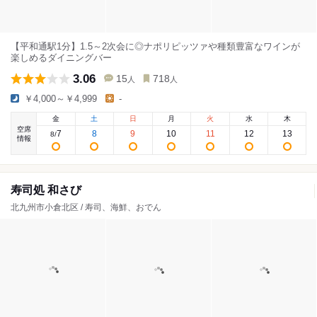
【平和通駅1分】1.5～2次会に◎ナポリピッツァや種類豊富なワインが
楽しめるダイニングバー
3.06
15
718
人
人
￥4,000～￥4,999
-
金
土
日
月
火
水
木
空席
7
8
9
10
11
12
13
8
/
情報
寿司処 和さび
北九州市小倉北区 / 寿司、海鮮、おでん