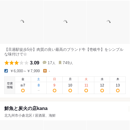
【旦過駅徒歩5分】肉質の良い最高のブランド牛【壱岐牛】をシンプル
な味付けで☆
3.09
17
749
人
人
￥6,000～￥7,999
-
金
土
日
月
火
水
木
空席
7
8
9
10
11
12
13
8
/
情報
鮮魚と炭火の店kana
北九州市小倉北区 / 居酒屋、海鮮