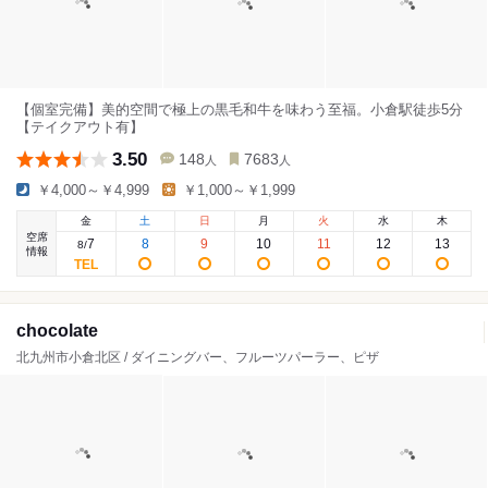
【個室完備】美的空間で極上の黒毛和牛を味わう至福。小倉駅徒歩5分
【テイクアウト有】
3.50
148
7683
人
人
￥4,000～￥4,999
￥1,000～￥1,999
金
土
日
月
火
水
木
空席
7
8
9
10
11
12
13
8
/
情報
chocolate
北九州市小倉北区 / ダイニングバー、フルーツパーラー、ピザ