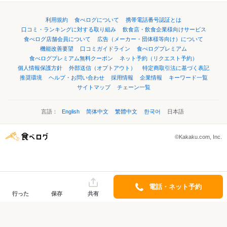
利用規約
食べログについて
携帯電話番号認証とは
口コミ・ランキングに対する取り組み
飲食店・飲食企業様向けサービス
食べログ店舗会員について
広告（メーカー・団体様等向け）について
機能改善要望
口コミガイドライン
食べログプレミアム
食べログプレミアム無料クーポン
ネット予約（リクエスト予約）
個人情報保護方針
外部送信（オプトアウト）
特定商取引法に基づく表記
推奨環境
ヘルプ・お問い合わせ
採用情報
企業情報
キーワード一覧
サイトマップ
チェーン一覧
言語：
English
简体中文
繁體中文
한국어
日本語
©Kakaku.com, Inc.
電話・ネット予約
行った
保存
共有