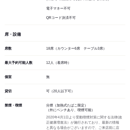
電子マネー不可
QRコード決済不可
席・設備
席数
18席（カウンター6席 テーブル3席）
最大予約可能人数
12人（着席時）
個室
無
貸切
可（20人以下可）
禁煙・喫煙
分煙（加熱式たばこ限定）
（外にベンチあり、喫煙可能）
2020年4月1日より受動喫煙対策に関する法律(改
正健康増進法）が施行されており、最新の情報
と異なる場合がございますので、ご来店前に店