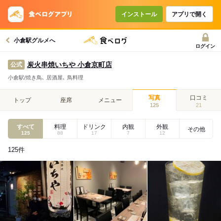
インストール
アプリで開く
小倉駅グルメへ
ログイン
炭火串焼いちや 小倉京町店
公式
小倉駅/焼き鳥､ 居酒屋､ 鳥料理
写真
口コミ
トップ
座席
メニュー
125
21
すべて
料理
ドリンク
内観
外観
その他
125
88
17
7
12
125
件