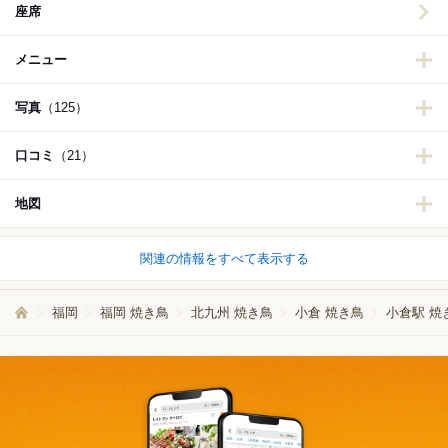
座席
メニュー
写真
（125）
口コミ
（21）
地図
関連の情報をすべて表示する
福岡
福岡 焼き鳥
北九州 焼き鳥
小倉 焼き鳥
小倉駅 焼