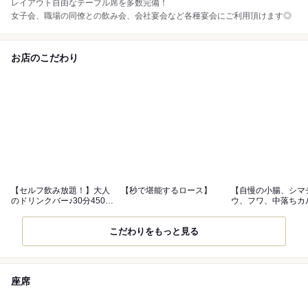
レイアウト自由なテーブル席を多数完備！
女子会、職場の同僚との飲み会、会社宴会など各種宴会にご利用頂けます◎
お店のこだわり
【セルフ飲み放題！】大人
【秒で堪能するロース】
【自慢の小腸、シマ
のドリンクバー♪30分450円
ウ、フワ、中落ちカ
~！
お肉が一皿で】
こだわりをもっと見る
座席