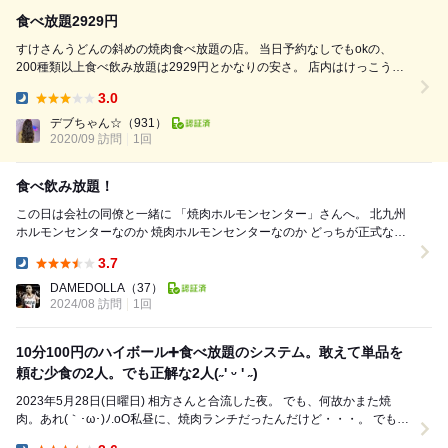
食べ放題2929円
すけさんうどんの斜めの焼肉食べ放題の店。 当日予約なしでもokの、
200種類以上食べ飲み放題は2929円とかなりの安さ。 店内はけっこう間
隔が狭めのテーブル席。 客層はほぼ若い方たちで賑わっています。 テー
3.0
ブルがせまいので食べ放題ですがほとんどお皿を置けない。 肉凍って
Dinner:
る。 店員さんたちは美男美女揃い(*ﾟ▽ﾟ*)
デブちゃん☆
（931）
2020/09 訪問
1回
食べ飲み放題！
この日は会社の同僚と一緒に 「焼肉ホルモンセンター」さんへ。 北九州
ホルモンセンターなのか 焼肉ホルモンセンターなのか どっちが正式な店
名かよく分かりません(笑) ...
3.7
Dinner:
DAMEDOLLA
（37）
2024/08 訪問
1回
10分100円のハイボール➕食べ放題のシステム。敢えて単品を
頼む少食の2人。でも正解な2人(˶' ᵕ ' ˶)
2023年5月28日(日曜日) 相方さんと合流した夜。 でも、何故かまた焼
肉。あれ(｀･ω･)ﾉ.oO私昼に、焼肉ランチだったんだけど・・・。 でも、
ここもとっても美味し...