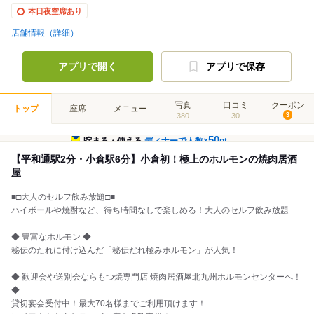
本日夜空席あり
店舗情報（詳細）
アプリで開く
アプリで保存
写真
口コミ
クーポン
トップ
座席
メニュー
380
30
3
50
貯まる・使える
ディナーで人数×
pt
【平和通駅2分・小倉駅6分】小倉初！極上のホルモンの焼肉居酒
屋
■□大人のセルフ飲み放題□■
ハイボールや焼酎など、待ち時間なしで楽しめる！大人のセルフ飲み放題
◆ 豊富なホルモン ◆
秘伝のたれに付け込んだ「秘伝だれ極みホルモン」が人気！
◆ 歓迎会や送別会ならもつ焼専門店 焼肉居酒屋北九州ホルモンセンターへ！
◆
貸切宴会受付中！最大70名様までご利用頂けます！