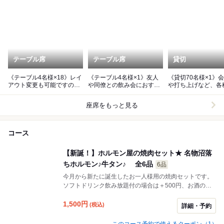
テーブル席
テーブル席
貸切
《テーブル4名様×18》レイ
《テーブル4名様×1》友人
《貸切70名様×1》
アウト変更も可能ですの
や同僚との飲み会におすす
や打ち上げなど、各
で、お気軽にご相談下さ
め
ントに最適。
い。
座席をもっと見る
コース
【新誕！】ホルモン屋の焼肉セット★ 名物沼落
ちホルモン♪牛タン♪ 全6品
6品
今月から新たに誕生したお一人様用の焼肉セットです。
ソフトドリンク飲み放題付の場合は＋500円、お酒の飲
み放題付の場合は＋1200円、プレミアム飲み放題付＋
1600円飲み放題の時間は120分です
1,500
円
(税込)
詳細・予約
このコース予約で使えるクーポン（1）