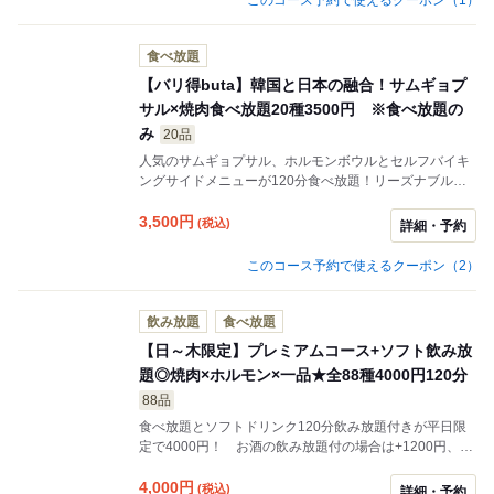
食べ放題
【バリ得buta】韓国と日本の融合！サムギョプ
サル×焼肉食べ放題20種3500円 ※食べ放題の
み
20品
人気のサムギョプサル、ホルモンボウルとセルフバイキ
ングサイドメニューが120分食べ放題！リーズナブルな
がらもボリューム満点！お財布にも優しいプランです！
【お一人様1ドリンクオーダー制（料金別途）飲み放題
3,500
円
(税込)
詳細・予約
時や小学生未満は対象外】
このコース予約で使えるクーポン（2）
飲み放題
食べ放題
【日～木限定】プレミアムコース+ソフト飲み放
題◎焼肉×ホルモン×一品★全88種4000円120分
88品
食べ放題とソフトドリンク120分飲み放題付きが平日限
定で4000円！ お酒の飲み放題付の場合は+1200円、プ
レミアム飲み放題付+1600円
4,000
円
(税込)
詳細・予約