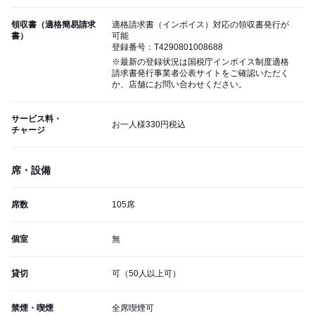
領収書（適格簡易請求
適格請求書（インボイス）対応の領収書発行が
書）
可能
登録番号：T4290801008688
※最新の登録状況は国税庁インボイス制度適格
請求書発行事業者公表サイトをご確認いただく
か、店舗にお問い合わせください。
サービス料・
お一人様330円税込
チャージ
席・設備
席数
105席
個室
無
貸切
可（50人以上可）
禁煙・喫煙
全席喫煙可