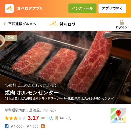
コースで使えるクーポン
戻る
インストール
アプリで開く
平和通駅グルメへ
クーポンを利用せず予約する
ログイン
公式
45種類以上のこだわりホルモン
焼肉 ホルモンセンター
(【旧店名】北九州初 全卓レモンサワーサーバー設置 焼肉 北九州ホルモンセンター)
平和通駅/焼肉､ 居酒屋､ ホルモン
3.17
30
人
1402
人
￥4,000～￥4,999
-