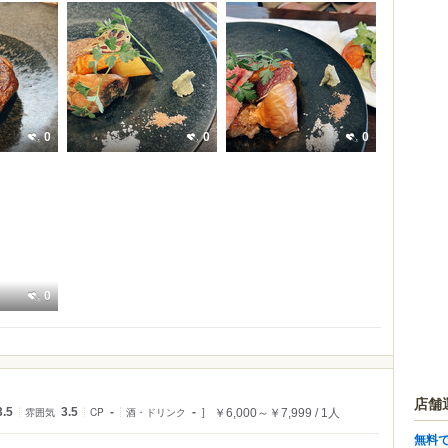
0
0
0
0
店舗
3.5
雰囲気
3.5
CP
-
酒・ドリンク
-
￥6,000～￥7,999
1人
無料