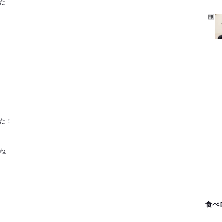
た
した！
ね
食べ