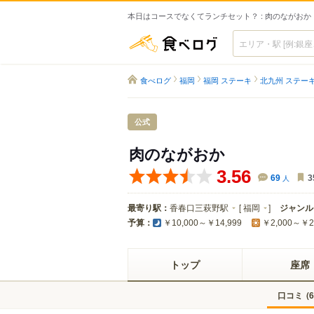
本日はコースでなくてランチセット？ : 肉のながおか
食べログ
食べログ
福岡
福岡 ステーキ
北九州 ステー
公式
肉のながおか
3.56
69
人
3
最寄り駅：
香春口三萩野駅
[
福岡
]
ジャンル
予算：
￥10,000～￥14,999
￥2,000～￥2
トップ
座席
口コミ
(
6