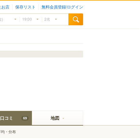
たお店
保存リスト
無料会員登録/ログイン
口コミ
地図
69
平均・分布