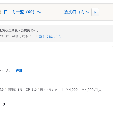
口コミ一覧（69）へ
次の口コミへ
観的なご意見・ご感想です。
店の方にご確認ください。
詳しくはこちら
詳細
9
1人
3.0
雰囲気
3.5
CP
3.0
酒・ドリンク
-
￥4,000～￥4,999
1人
ト？