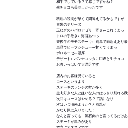
和牛でしている？て感じですかね？
生チョコも美味しかったです
料理の説明が早くて間違えてるかもですが
胃袋のテリーヌ
玉ねぎのババロアゼリー寄せ←これうまっ
トロの手巻き←海苔あつっ
豊後牛のモモステーキ←肉厚で歯応えあり最
単品でビーフシチュー←甘くてうまっ
ボロネーゼ←濃厚
デザート←パンナコッタに巨峰と生チョコ
お腹いっぱいで大満足です
店内のお客様見ていると
コースというより
ステーキのランチの方が多く
生肉好きな人と嫌いな人のはっきり別れる我
次回はコースはやめる？て話になり
次はいつ頃来ようか？と両親が
かなり気に入りました！
なんと言っても、流石肉のと言ってるだけあ
ステーキが厚みがあり
本当にオススメです