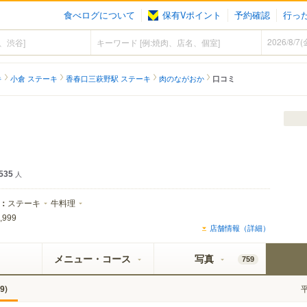
食べログについて
保有Vポイント
予約確認
行っ
キ
小倉 ステーキ
香春口三萩野駅 ステーキ
肉のながおか
口コミ
535
人
：
ステーキ
牛料理
,999
店舗情報（詳細）
メニュー・コース
写真
759
)
9