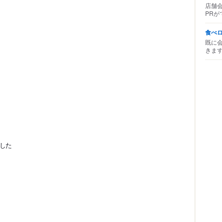
店舗
PRが
食べ
既に
きま
した