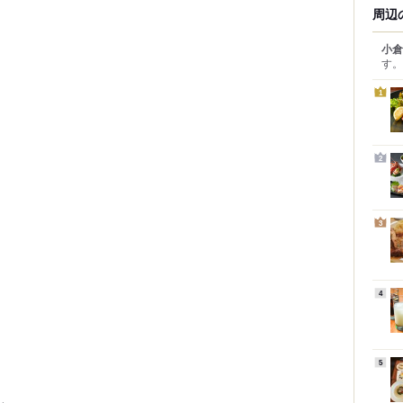
周辺
小倉
す。
1
2
3
4
5