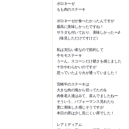
ボロネーゼ
もも肉のステーキ
ボロネーゼが食べたかったんですが
最高に美味しかったですね！
サラダも付いており、美味しかったー♪
（味見しただけですけど）
私は支払い者なので節約して
牛モモステーキ
うーん、スコーシだけ硬さを感じました
十分やわらかいのですが
思っていたより火が通っていました！
宮崎牛のステーキは
大きな肉の塊から切ってたのを
肉食老人達はみて、喜んでましたねー
そういう、パフォーマンス見れたら
更に美味しさ感じそうですが
本日の席は少し見にくい席でした！
レアミディアム