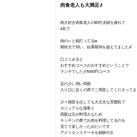
肉食老人も大満足♪
肉大好き肉食老人の80代夫婦を連れて
4名で
肉の←と銘打ってるw
期待大で伺い、結果期待を超えてました♪
口コミみると
おすすめコースがおすすめということで
ランチでしたが5000円コース
足の少し弱い両親
入り口に近くの席でご用意してくださってま
少々雑音を出しても大丈夫な雰囲気で
カジュアルな接客と
両親は元が料理人なため
キッチンの奥でお肉を料理してるのを
見てて楽しかったみたいです
アメリカンステーキを銘柄付き