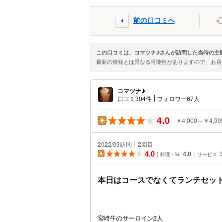
前の口コミへ
この口コミは、コマツナ♪さんが訪問した当時の主
最新の情報とは異なる可能性がありますので、お
コマツナ♪
口コミ304件
フォロワー67人
4.0
￥4,000～￥4,99
2022/03訪問
2
回目
4.0
料理・味
4.0
サービス
本日はコースでなくてランチセッ
宮崎牛のサーロイン2人