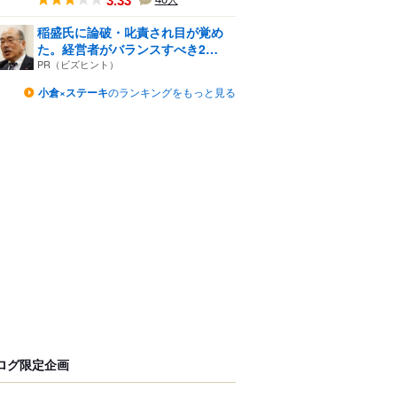
3.33
人
稲盛氏に論破・叱責され目が覚め
た。経営者がバランスすべき2
つ...
PR（ビズヒント）
小倉×ステーキ
のランキングをもっと見る
ログ限定企画