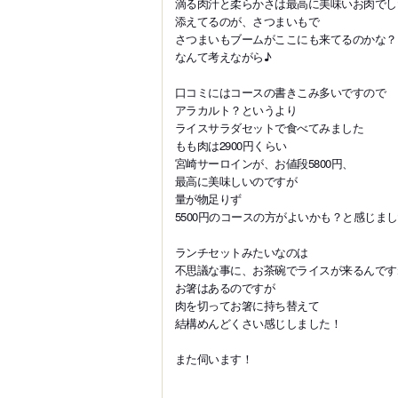
滴る肉汁と柔らかさは最高に美味いお肉でし
添えてるのが、さつまいもで
さつまいもブームがここにも来てるのかな？
なんて考えながら♪
口コミにはコースの書きこみ多いですので
アラカルト？というより
ライスサラダセットで食べてみました
もも肉は2900円くらい
宮崎サーロインが、お値段5800円、
最高に美味しいのですが
量が物足りず
5500円のコースの方がよいかも？と感じま
ランチセットみたいなのは
不思議な事に、お茶碗でライスが来るんです
お箸はあるのですが
肉を切ってお箸に持ち替えて
結構めんどくさい感じしました！
また伺います！