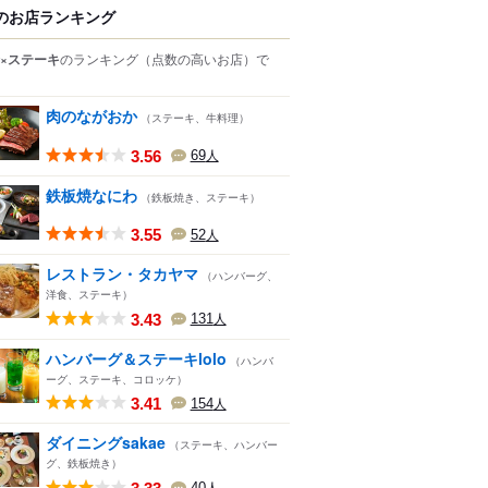
のお店ランキング
×ステーキ
のランキング
（点数の高いお店）
で
肉のながおか
（ステーキ、牛料理）
3.56
69
人
鉄板焼なにわ
（鉄板焼き、ステーキ）
3.55
52
人
レストラン・タカヤマ
（ハンバーグ、
洋食、ステーキ）
3.43
131
人
ハンバーグ＆ステーキlolo
（ハンバ
ーグ、ステーキ、コロッケ）
3.41
154
人
ダイニングsakae
（ステーキ、ハンバー
グ、鉄板焼き）
40