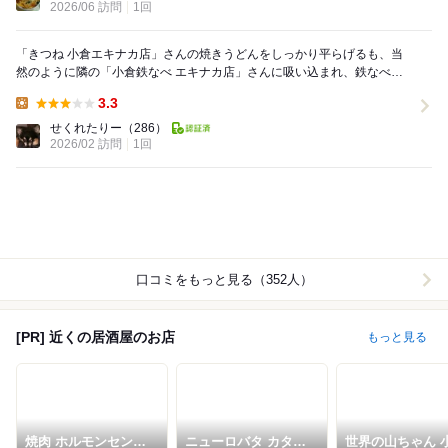
2026/06 訪問
1回
「きつね 小倉エキナカ店」さんの焼きうどんをしっかり平らげるも、当
然のように隣の「小倉鉄なべ エキナカ店」さんに吸い込まれ、鉄なべ餃
子を。旅先の胃袋は普段に輪をかけて柔軟なのだ。 ...
3.3
Lunch:
せくれたりー
（286）
2026/02 訪問
1回
口コミをもっと見る（352人）
[PR] 近くの居酒屋のお店
もっと見る
焼肉 ホルモンセンタ
ニューロバタ カタナ
世界の山ちゃん 