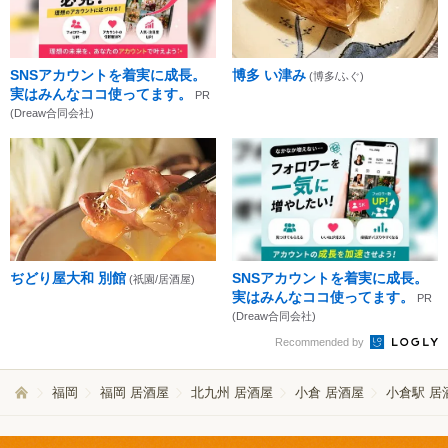
SNSアカウントを着実に成長。
博多 い津み
(博多/ふぐ)
実はみんなココ使ってます。
PR
(Dreaw合同会社)
ぢどり屋大和 別館
SNSアカウントを着実に成長。
(祇園/居酒屋)
実はみんなココ使ってます。
PR
(Dreaw合同会社)
Recommended by
福岡
福岡 居酒屋
北九州 居酒屋
小倉 居酒屋
小倉駅 居