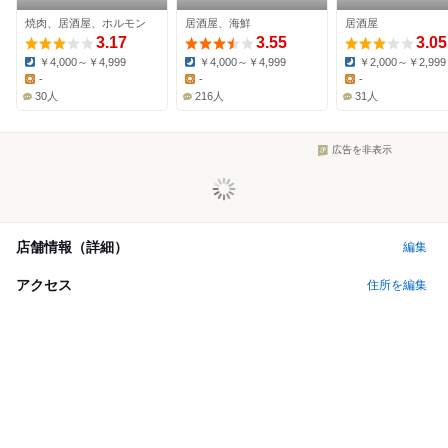
ー
食堂
駅前店
焼肉、居酒屋、ホルモン
居酒屋、海鮮
居酒屋
3.17
3.55
3.05
￥4,000～￥4,999
￥4,000～￥4,999
￥2,000～￥2,999
Dinner:
Dinner:
Dinner:
-
-
-
Lunch:
Lunch:
Lunch:
30人
216人
31人
広告を非表示
店舗情報（詳細）
編集
アクセス
住所を編集