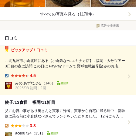
すべての写真を見る（1170件）
広告を非表示
口コミ
ピックアップ！口コミ
. . 北九州市小倉北区にある【小倉鉄なべ エキナカ店】 . 福岡・大分ツアー
3日目の夜に訪問 この日は PayPayドームで 野球観戦後 馴染みのお店
【てん珠】で 夜宴やったけど… 大雨の影響で 博多まで行ったけど 慌てて
4.5
小倉に戻ったら ちょうど新幹線が運休 で 在来線も止まり...
Dinner:
みの あずなぶる
（148）
2025/08 訪問
2回
餃子/13食目 福岡/11軒目
父にお祝い事があり奥さんと実家に帰省。実家から自宅に帰る途中、新幹
線に乗る前に小倉鉄なべさんでランチをいただきました。 12時ごろ入
店、鉄なべ餃子、水餃子、ごま鯖を注文しまし...
3.3
Lunch:
acek0724
（351）