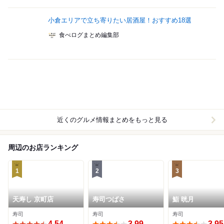
小倉エリアで立ち寄りたい居酒屋！おすすめ18選
食べログまとめ編集部
近くのグルメ情報まとめをもっと見る
周辺のお店ランキング
1
2
3
天寿し 京町店
寿司つばさ
鮨 晄月
寿司
寿司
寿司
4.54
3.99
3.95