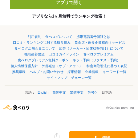
アプリで開く
アプリなら1ヶ月無料でランキング検索！
利用規約
食べログについて
携帯電話番号認証とは
口コミ・ランキングに対する取り組み
飲食店・飲食企業様向けサービス
食べログ店舗会員について
広告（メーカー・団体様等向け）について
機能改善要望
口コミガイドライン
食べログプレミアム
食べログプレミアム無料クーポン
ネット予約（リクエスト予約）
個人情報保護方針
外部送信（オプトアウト）
特定商取引法に基づく表記
推奨環境
ヘルプ・お問い合わせ
採用情報
企業情報
キーワード一覧
サイトマップ
チェーン一覧
言語：
English
简体中文
繁體中文
한국어
日本語
©Kakaku.com, Inc.