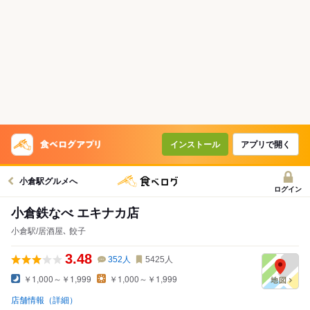
インストール
アプリで開く
小倉駅グルメへ
ログイン
小倉鉄なべ エキナカ店
小倉駅/居酒屋､ 餃子
3.48
352
人
5425
人
￥1,000～￥1,999
￥1,000～￥1,999
店舗情報（詳細）