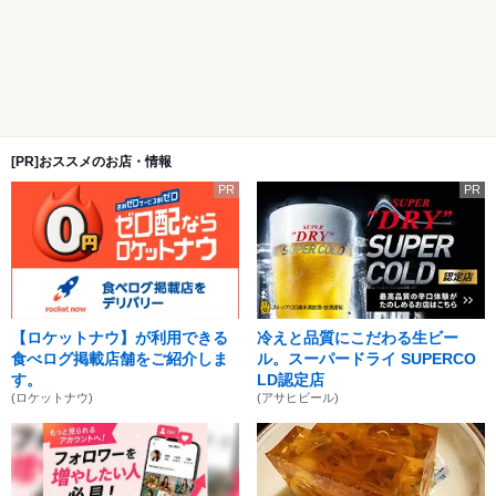
[PR]おススメのお店・情報
PR
PR
【ロケットナウ】が利用できる
冷えと品質にこだわる生ビー
食べログ掲載店舗をご紹介しま
ル。スーパードライ SUPERCO
す。
LD認定店
(ロケットナウ)
(アサヒビール)