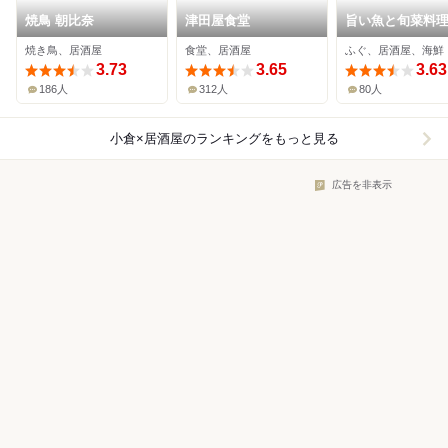
焼鳥 朝比奈
津田屋食堂
旨い魚と旬菜料理
くとく
焼き鳥、居酒屋
食堂、居酒屋
ふぐ、居酒屋、海鮮
3.73
3.65
3.63
186人
312人
80人
小倉×居酒屋
のランキングをもっと見る
広告を非表示