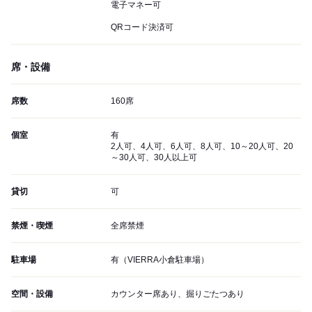
電子マネー可
QRコード決済可
席・設備
席数
160席
個室
有
2人可、4人可、6人可、8人可、10～20人可、20
～30人可、30人以上可
貸切
可
禁煙・喫煙
全席禁煙
駐車場
有（VIERRA小倉駐車場）
空間・設備
カウンター席あり、掘りごたつあり