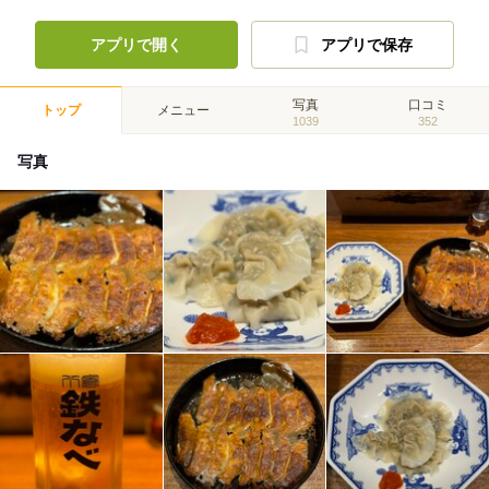
アプリで開く
アプリで保存
写真
口コミ
トップ
メニュー
1039
352
写真