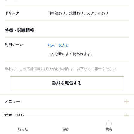
ドリンク
日本酒あり、焼酎あり、カクテルあり
特徴・関連情報
利用シーン
知人・友人と
こんな時によく使われます。
※村おこしの店舗情報に誤りがある場合は、以下からご報告ください。
誤りを報告する
メニュー
写真
（161）
行った
保存
共有
口コミ
（15）