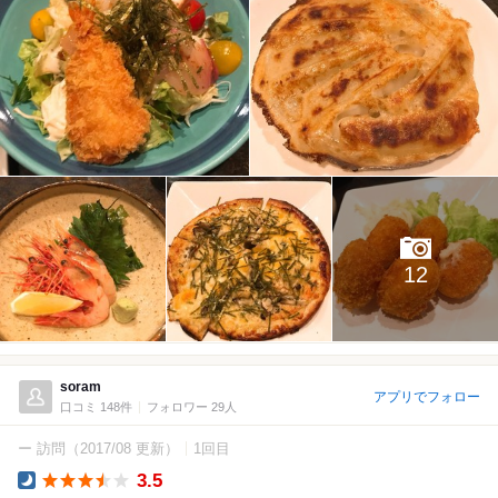
12
soram
アプリでフォロー
口コミ 148件
フォロワー 29人
ー 訪問
（2017/08 更新）
1回目
3.5
Dinner