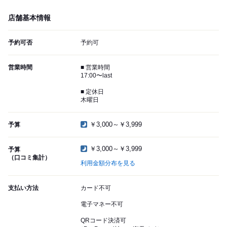
店舗基本情報
予約可否
予約可
営業時間
■ 営業時間
17:00〜last
■ 定休日
木曜日
￥3,000～￥3,999
予算
￥3,000～￥3,999
予算
（口コミ集計）
利用金額分布を見る
支払い方法
カード不可
電子マネー不可
QRコード決済可