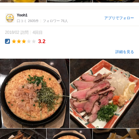
Yooh1
アプリでフォロー
口コミ 2605件
フォロワー 76人
2018/02 訪問
4回目
3.2
Dinner
詳細を見る