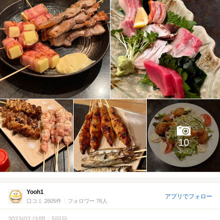
10
Yooh1
アプリでフォロー
口コミ 2605件
フォロワー 76人
2023/02 訪問
5回目