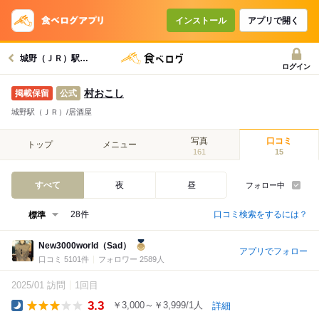
インストール
アプリで開く
城野（ＪＲ）駅グルメへ
ログイン
村おこし
公式
城野駅（ＪＲ）/居酒屋
写真
口コミ
トップ
メニュー
161
15
すべて
夜
昼
フォロー中
口コミ検索をするには？
28件
New3000world（Sad）
アプリでフォロー
口コミ 5101件
フォロワー 2589人
2025/01 訪問
1回目
3.3
￥3,000～￥3,999/1人
詳細
Dinner