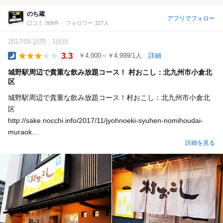
のち蔵
アプリでフォロー
口コミ 369件
フォロワー 327人
2017/09 訪問
1回目
3.3
￥4,000～￥4,999/1人
詳細
Dinner
城野駅周辺で貴重な飲み放題コース！ 村おこし：北九州市小倉北
区
城野駅周辺で貴重な飲み放題コース！村おこし：北九州市小倉北
区
http://sake.nocchi.info/2017/11/jyohnoeki-syuhen-nomihoudai-
muraok...
詳細を見る