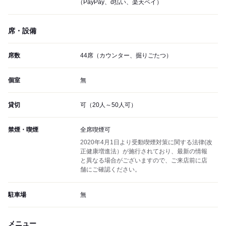
（PayPay、d払い、楽天ペイ）
席・設備
席数
44席（カウンター、掘りごたつ）
個室
無
貸切
可（20人～50人可）
禁煙・喫煙
全席喫煙可
2020年4月1日より受動喫煙対策に関する法律(改
正健康増進法）が施行されており、最新の情報
と異なる場合がございますので、ご来店前に店
舗にご確認ください。
駐車場
無
メニュー