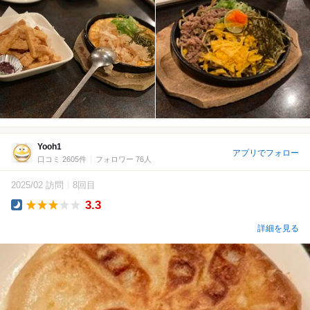
Yooh1
アプリでフォロー
口コミ 2605件
フォロワー 76人
2025/02 訪問
8回目
3.3
Dinner
詳細を見る