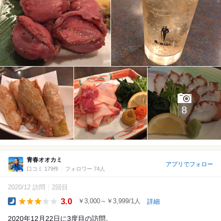
8
青春オオカミ
アプリでフォロー
口コミ 179件
フォロワー 74人
2020/12 訪問
2回目
3.0
￥3,000～￥3,999/1人
詳細
Dinner
2020年12月22日に3度目の訪問。