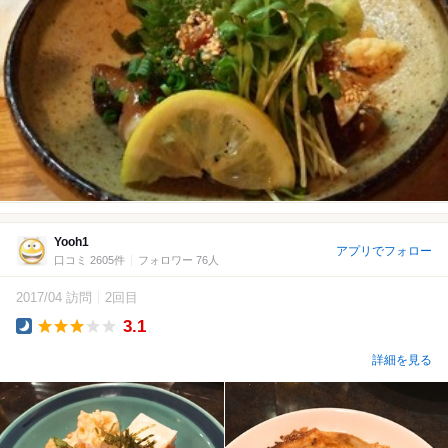
Yooh1
アプリでフォロー
口コミ 2605件
フォロワー 76人
2017/04 訪問
2回目
3.1
Dinner
詳細を見る