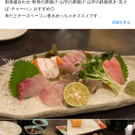
刺身盛合わせ･軟骨の唐揚げ･山芋の唐揚げ･山芋の鉄板焼き･瓦そ
ば･チャーハン おすすめ◎
串だとチーズベーコン巻きめっちゃオススメです...
詳細を見る