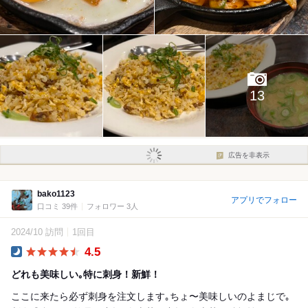
13
広告を非表示
bako1123
アプリでフォロー
口コミ 39件
フォロワー 3人
2024/10 訪問
1回目
4.5
Dinner
どれも美味しい｡特に刺身！新鮮！
ここに来たら必ず刺身を注文します｡ちょ〜美味しいのよまじで｡