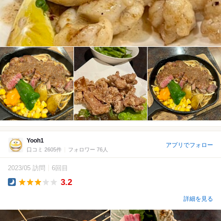
Yooh1
アプリでフォロー
口コミ 2605件
フォロワー 76人
2023/05 訪問
6回目
3.2
Dinner
詳細を見る