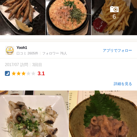
6
Yooh1
アプリでフォロー
口コミ 2605件
フォロワー 76人
2017/07 訪問
3回目
3.1
Dinner
詳細を見る