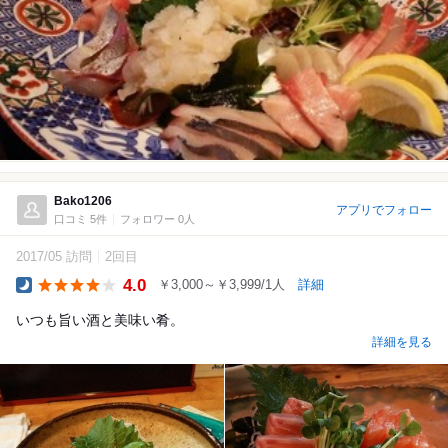
Bako1206
アプリでフォロー
口コミ 5件
フォロワー 0人
2017/05 訪問
2回目
4.0
￥3,000～￥3,999/1人
詳細
Dinner
いつも旨い酒と美味い肴。
詳細を見る