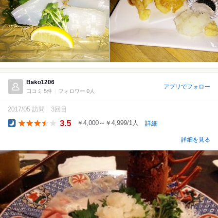
Bako1206
アプリでフォロー
口コミ 5件
フォロワー 0人
2017/05 訪問
3回目
3.5
￥4,000～￥4,999/1人
詳細
Dinner
詳細を見る