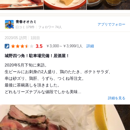
青春オオカミ
アプリでフォロー
口コミ 179件
フォロワー 74人
2020/05 訪問
1回目
3.5
￥3,000～￥3,999/1人
詳細
Dinner
城野四つ角！駐車場完備！居酒屋！
2020年5月下旬に来訪。
生ビールにお刺身の2人盛り、鶏のたたき、ポテトサラダ、
串は砂ズリ、鶏肝、うずら、つくね等注文。
最後に茶碗蒸しを頂きました。
どれもリーズナブルな値段でしかも美味...
詳細を見る