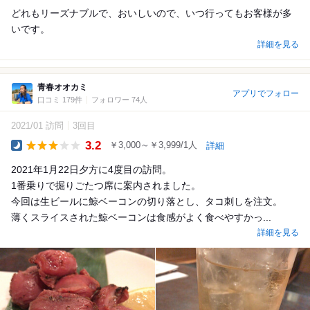
どれもリーズナブルで、おいしいので、いつ行ってもお客様が多
いです。
詳細を見る
青春オオカミ
アプリでフォロー
口コミ 179件
フォロワー 74人
2021/01 訪問
3回目
3.2
￥3,000～￥3,999/1人
詳細
Dinner
2021年1月22日夕方に4度目の訪問。
1番乗りで掘りごたつ席に案内されました。
今回は生ビールに鯨ベーコンの切り落とし、タコ刺しを注文。
薄くスライスされた鯨ベーコンは食感がよく食べやすかっ...
詳細を見る