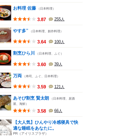
お料理 佐藤
（日本料理）
3.87
255
人
やす多”
（日本料理、創作料理）
3.64
100
人
割烹ひら川
（日本料理、ふぐ）
3.60
39
人
万両
（寿司、ふぐ、日本料理）
3.59
121
人
あそび割烹 賢太朗
（日本料理、居酒
屋、海鮮）
3.58
66
人
【大人気】ひんやり冷感寝具で快
適な睡眠をあなたに。
PR（アイリスプラザ）