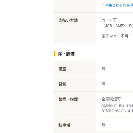
利用金額分布を
カード可
支払い方法
（JCB、AMEX、Di
電子マネー不可
席・設備
有
個室
可
貸切
全席喫煙可
禁煙・喫煙
2020年4月1日よ
なる場合がございま
無
駐車場