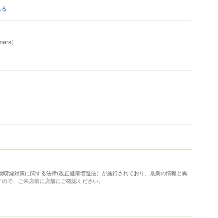
見る
ners）
り受動喫煙対策に関する法律(改正健康増進法）が施行されており、最新の情報と異
すので、ご来店前に店舗にご確認ください。