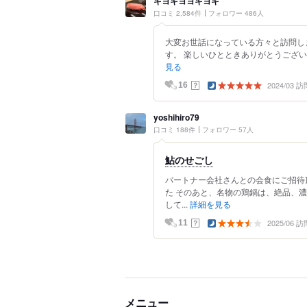
キヨキヨヨキヨキ
口コミ 2,584件
フォロワー 486人
大変お世話になっている方々と訪問し
す。 楽しいひとときありがとうございま
見る
2024/03 訪
？
16
yoshihiro79
口コミ 188件
フォロワー 57人
鮎のせごし
パートナー会社さんとの会食にご招待
た そのあと、名物の鶏鍋は、絶品、
して...
詳細を見る
2025/06 訪
？
11
メニュー