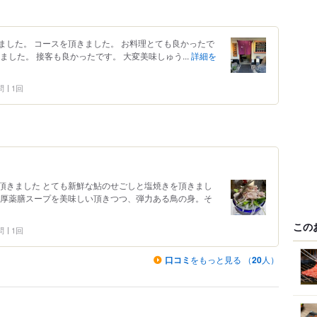
ました。 コースを頂きました。 お料理とても良かったで
した。 接客も良かったです。 大変美味しゅう...
詳細を
問
1回
頂きました とても新鮮な鮎のせごしと塩焼きを頂きまし
濃厚薬膳スープを美味しい頂きつつ、弾力ある鳥の身。そ
この
問
1回
口コミ
をもっと見る （
20
人）