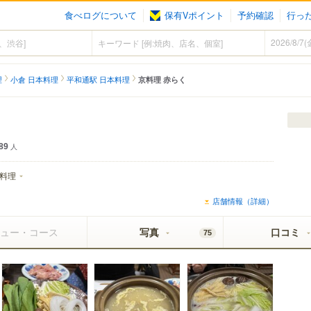
食べログについて
保有Vポイント
予約確認
行っ
理
小倉 日本料理
平和通駅 日本料理
京料理 赤らく
89
人
料理
店舗情報（詳細）
ュー・コース
写真
口コミ
75