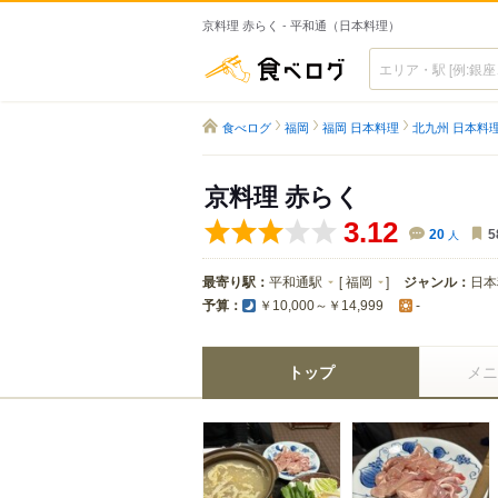
京料理 赤らく - 平和通（日本料理）
食べログ
食べログ
福岡
福岡 日本料理
北九州 日本料
京料理 赤らく
3.12
20
人
5
最寄り駅：
平和通駅
[
福岡
]
ジャンル：
日本
予算：
￥10,000～￥14,999
-
トップ
メニ