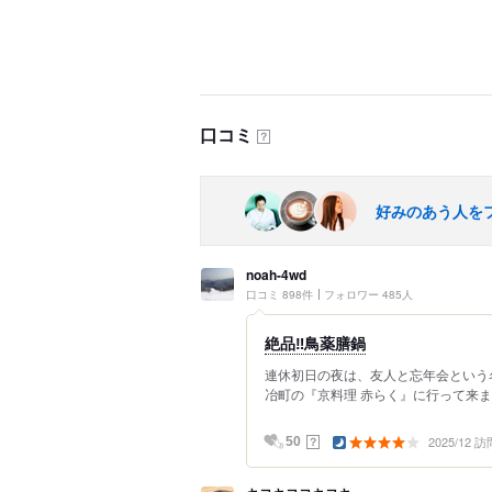
口コミ
？
好みのあう人を
noah-4wd
口コミ 898件
フォロワー 485人
絶品‼︎鳥薬膳鍋
連休初日の夜は、友人と忘年会という名
冶町の『京料理 赤らく』に行って来ました
2025/12 訪
？
50