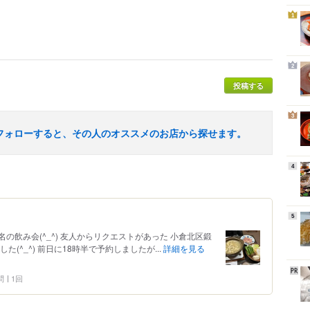
1
2
投稿する
3
フォローすると、その人のオススメのお店から探せます。
4
5
の飲み会(^_^) 友人からリクエストがあった 小倉北区鍛
(^_^) 前日に18時半で予約しましたが...
詳細を見る
問
1回