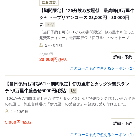
飲み放題
【期間限定】120分飲み放題付 最高峰伊万里牛
シャトーブリアンコース 22,500円→20,000円
に
10品
【当日予約も可◎6/1からの期間限定】伊万里牛を使った
超贅沢ディナー。最高級部位「伊万里牛のシャトーブリ
アン」や「焼きしゃぶ」をお楽しみいただけます。大切
2～40名様
な方への接待や、誕生日・記念日など特別なお祝いの席
22,500円
に最適です。落ち着いた個室でどうぞ。
詳細・予約
20,000
円
(税込)
このコース予約で使えるクーポン（2）
【当日予約も可◎6/1～期間限定】伊万里市とタッグ☆贅沢ラン
チ!伊万里牛盛合せ5000円(税込)
1品
【6/1からの期間限定】伊万里市とタッグを組んだ特別ランチ!美しい伊万里焼
のお皿に、卸直営厳選の「伊万里牛の盛合せ」を贅沢に盛り付けました。い
つものランチをちょっと贅沢に彩る、期間限定のスペシャルセットです。小
2～40名様
倉駅徒歩2分の好立地ですので、お買い物ついでやランチデート、接待にぜ
ひ。
5,000
円
(税込)
詳細・予約
このコース予約で使えるクーポン（1）