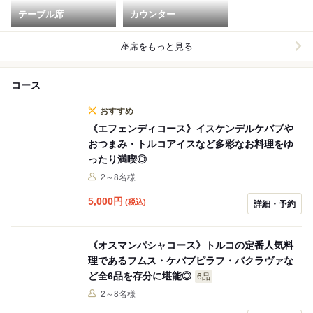
テーブル席
カウンター
座席をもっと見る
コース
おすすめ
《エフェンディコース》イスケンデルケバブや
おつまみ・トルコアイスなど多彩なお料理をゆ
ったり満喫◎
2～8名様
5,000
円
(税込)
詳細・予約
《オスマンパシャコース》トルコの定番人気料
理であるフムス・ケバブピラフ・バクラヴァな
ど全6品を存分に堪能◎
6品
2～8名様