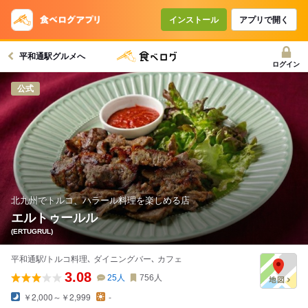
コースで使えるクーポン
戻る
インストール
アプリで開く
平和通駅グルメへ
クーポンを利用せず予約する
ログイン
公式
北九州でトルコ、ハラール料理を楽しめる店
エルトゥールル
(ERTUGRUL)
平和通駅/トルコ料理､ ダイニングバー､ カフェ
3.08
25
人
756
人
￥2,000～￥2,999
-