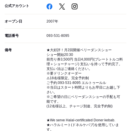
公式アカウント
オープン日
2007年
電話番号
093-531-8095
備考
★大好評！月2回開催ベリーダンスショー
ショー開始20:30
前売り券3,500円 当日4,000円(プレートトルコ料
理＋ショーチャージ) 支払いを持って予約完了。
支払い法はご連絡ください。
※要ドリンクオーダー
⚠️18名様限定。完全予約制
ご予約:093-531-8095 エルトゥールル
※当日はスタート時間よりもお早目にお越し下
さい。
※ご希望の日にベリーダンスショーの手配も可
能です。
(12名様以上、チャージ別途、完全予約制)
★We serve Halal-certificated Doner kebab.
★ハラルミート(ドネルケバブ)を使用していま
す。