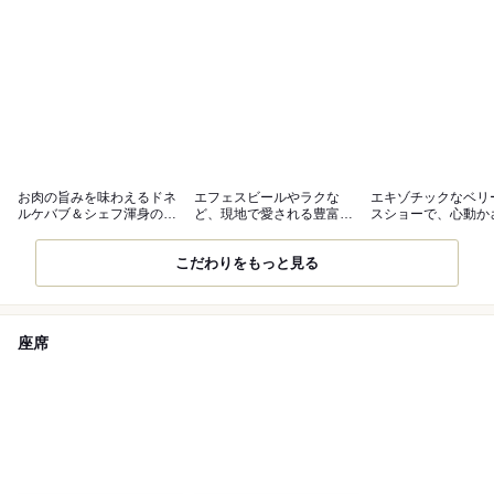
お肉の旨みを味わえるドネ
エフェスビールやラクな
エキゾチックなベリ
ルケバブ＆シェフ渾身のハ
ど、現地で愛される豊富な
スショーで、心動か
ラール料理
ドリンク
体験を
こだわりをもっと見る
座席