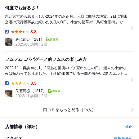
何度でも蘇るさ！
思い返すのも忌まわしい2024年のお正月。元旦に能登の地震、2日に羽田
空港の飛行機事故と続いた矢先の3日、小倉の繁華街「鳥町食堂街」で火
災が発生しました。小さいながらも連なっていた...
3.8
Dinner:
みにめい
（281）
2025/08 訪問
2回
フムフム...パパゲーノ的フムスの楽しみ方
2022.11 再訪 年に1、2回ある恒例のプチ家出のこの日。 週末の小倉の
夜は賑わっておりました。 行列の出来ている一蘭の向かい2階のエルトゥ
ールルさんは、夜営業のみな...
3.3
Dinner:
又五郎@
（1317）
2022/11 訪問
2回
口コミをもっと見る（25人）
店舗情報（詳細）
修正
アクセス
住所を修正