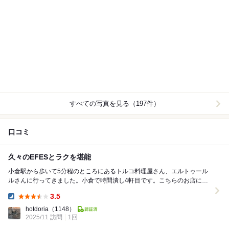
すべての写真を見る（197件）
口コミ
久々のEFESとラクを堪能
小倉駅から歩いて5分程のところにあるトルコ料理屋さん、エルトゥール
ルさんに行ってきました。小倉で時間潰し4軒目です。こちらのお店に行
く前に1階のお店にお邪魔していて、ふらふらと周辺...
3.5
Dinner:
hotdoria
（1148）
2025/11 訪問
1回