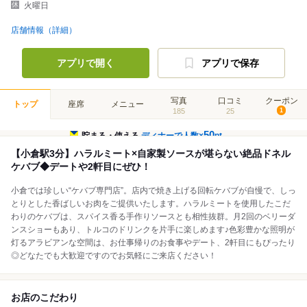
火曜日
店舗情報（詳細）
アプリで開く
アプリで保存
写真
口コミ
クーポン
トップ
座席
メニュー
185
25
1
50
貯まる・使える
ディナーで人数×
pt
【小倉駅3分】ハラルミート×自家製ソースが堪らない絶品ドネル
ケバブ◆デートや2軒目にぜひ！
小倉では珍しい“ケバブ専門店”。店内で焼き上げる回転ケバブが自慢で、しっ
とりとした香ばしいお肉をご提供いたします。ハラルミートを使用したこだ
わりのケバブは、スパイス香る手作りソースとも相性抜群。月2回のベリーダ
ンスショーもあり、トルコのドリンクを片手に楽しめます♪色彩豊かな照明が
灯るアラビアンな空間は、お仕事帰りのお食事やデート、2軒目にもぴったり
◎どなたでも大歓迎ですのでお気軽にご来店ください！
お店のこだわり