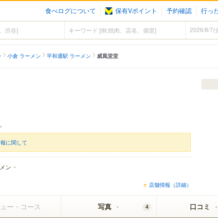
食べログについて
保有Vポイント
予約確認
行っ
ン
小倉 ラーメン
平和通駅 ラーメン
威風堂堂
人
情報に関して
メン
店舗情報（詳細）
ュー・コース
写真
口コミ
4