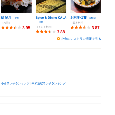
鮨 晄月
Spice & Dining KALA
お料理 佐藤
（59）
（255）
（60）
（寿司）
（日本料理）
（インド料理）
3.95
3.87
3.88
小倉のレストラン情報を見る
小倉ランチランキング
平和通駅ランチランキング