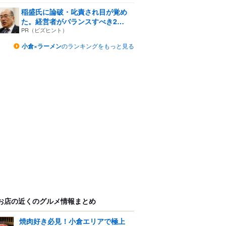
稲盛氏に論破・叱責され目が覚め
た。経営者がバランスすべき2
つ...
PR（ビズヒント）
小倉×ラーメン
のランキングをもっと見る
お店の近くのグルメ情報まとめ
焼肉好き必見！小倉エリアで極上