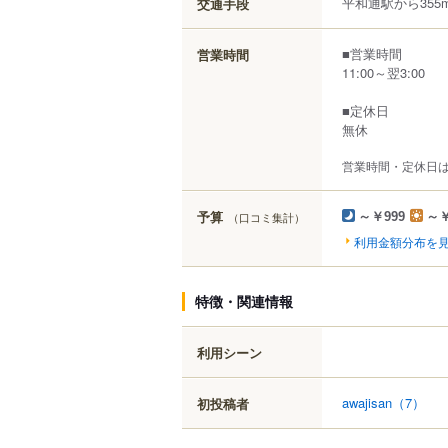
平和通駅から355
交通手段
■営業時間
営業時間
11:00～翌3:00
■定休日
無休
営業時間・定休日
予算
（口コミ集計）
～￥999
～￥
利用金額分布を
特徴・関連情報
利用シーン
awajisan
（7）
初投稿者