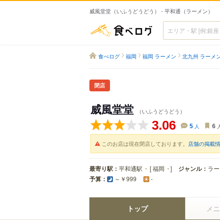
威風堂堂（いふうどうどう） - 平和通（ラーメン）
食べログ
食べログ
福岡
福岡 ラーメン
北九州 ラーメ
閉店
威風堂堂
（いふうどうどう）
3.06
5
人
6
このお店は現在閉店しております。
店舗の掲載
最寄り駅：
平和通駅
[
福岡
]
ジャンル：
ラー
予算：
～￥999
-
トップ
メニ