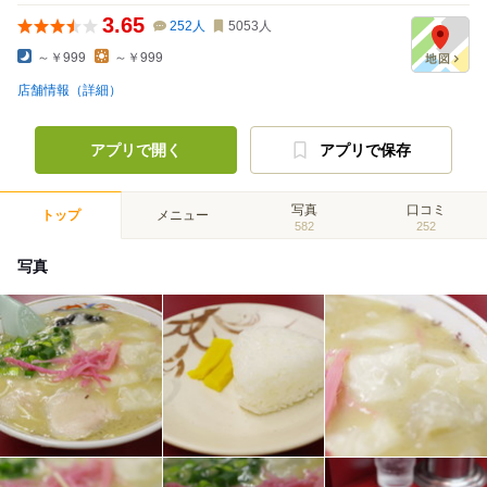
3.65
252
人
5053
人
～￥999
～￥999
店舗情報（詳細）
アプリで開く
アプリで保存
写真
口コミ
トップ
メニュー
582
252
写真