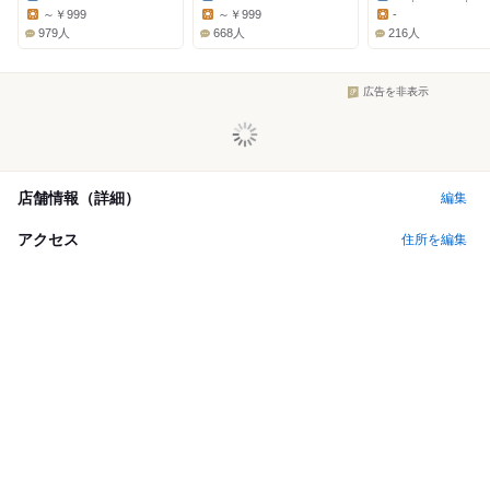
Dinner:
Dinner:
Dinner:
～￥999
～￥999
-
Lunch:
Lunch:
Lunch:
979人
668人
216人
広告を非表示
店舗情報（詳細）
編集
アクセス
住所を編集