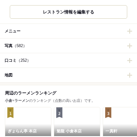
メニュー
写真
（582）
口コミ
（252）
地図
周辺のラーメンランキング
小倉
×
ラーメン
のランキング（点数の高いお店）です。
1
2
3
ぎょらん亭 本店
魁龍 小倉本店
一真軒