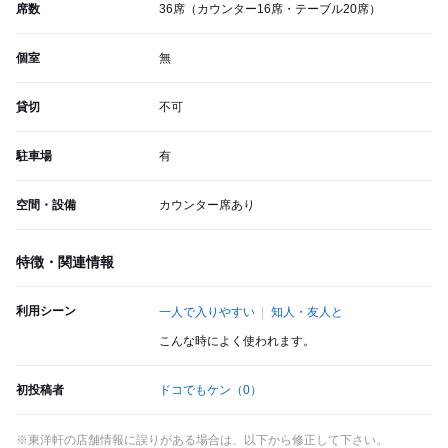
席数
36席（カウンター16席・テーブル20席）
個室
無
貸切
不可
駐車場
有
空間・設備
カウンター席あり
特徴・関連情報
利用シーン
一人で入りやすい
知人・友人と
こんな時によく使われます。
初投稿者
ドコでもケン
（0）
※東洋軒の店舗情報に誤りがある場合は、以下から修正して下さい。