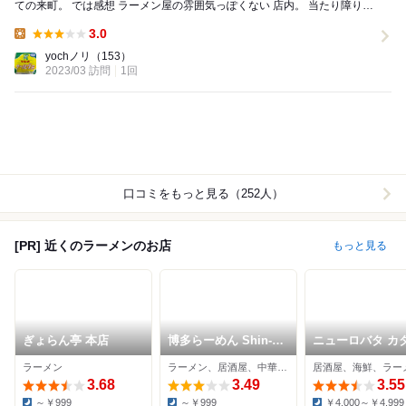
ての来町。 では感想 ラーメン屋の雰囲気っぽくない 店内。 当たり障りな
く 途中飽きる感...
3.0
Lunch:
yochノリ
（153）
2023/03 訪問
1回
口コミをもっと見る（252人）
[PR] 近くのラーメンのお店
もっと見る
ぎょらん亭 本店
博多らーめん Shin-
ニューロバタ カ
Shin アミュプラザ小
食堂
ラーメン
ラーメン、居酒屋、中華料理
居酒屋、海鮮、ラー
倉店
3.68
3.49
3.55
～￥999
～￥999
￥4,000～￥4,999