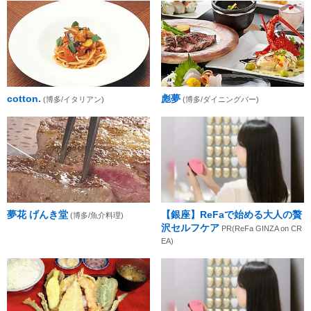
cotton.
彪夢
(博多/イタリアン)
(博多/ダイニングバー)
夢花 げんき堂
【銀座】ReFaで始める大人の贅
(博多/魚介料理)
沢セルフケア
PR(ReFa GINZA on CR
EA)