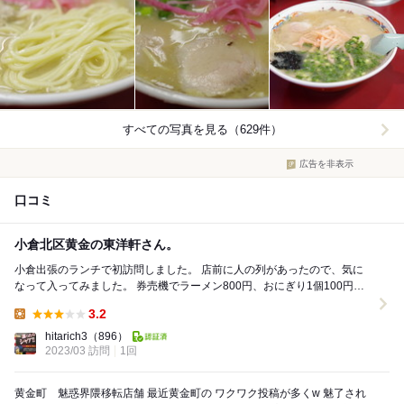
すべての写真を見る（629件）
広告を非表示
口コミ
小倉北区黄金の東洋軒さん。
小倉出張のランチで初訪問しました。 店前に人の列があったので、気に
なって入ってみました。 券売機でラーメン800円、おにぎり1個100円の
食券を購入。 カウンターに座り、5分...
3.2
Lunch:
hitarich3
（896）
2023/03 訪問
1回
黄金町 魅惑界隈移転店舗 最近黄金町の ワクワク投稿が多くw 魅了され