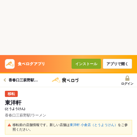
インストール
アプリで開く
香春口三萩野駅グルメへ
ログイン
東洋軒
(とうようけん)
香春口三萩野駅/ラーメン
移転前の店舗情報です。新しい店舗は
東洋軒 小倉店（とうようけん）
をご参
照ください。