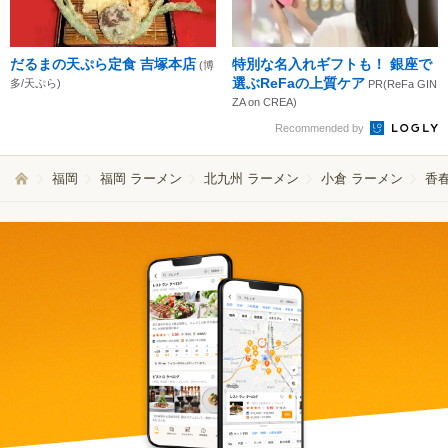
だるまの天ぷら定食 吉塚本店
特別な名入れギフトも！ 銀座で
(博
選ぶReFaの上質ケア
多/天ぷら)
PR(ReFa GIN
ZA on CREA)
Recommended by
福岡
福岡 ラーメン
北九州 ラーメン
小倉 ラーメン
香