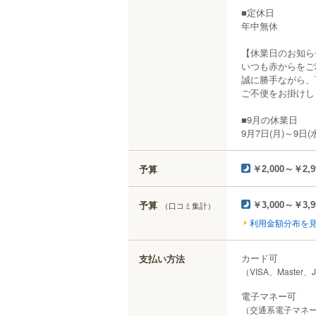
■定休日
年中無休
【休業日のお知ら
いつも赤からをご
誠に勝手ながら、
ご不便をお掛けし
■9月の休業日
9月7日(月)～9日
予算
￥2,000～￥2,9
予算
（口コミ集計）
￥3,000～￥3,9
利用金額分布を
カード可
支払い方法
（VISA、Master、
電子マネー可
（交通系電子マネー（S