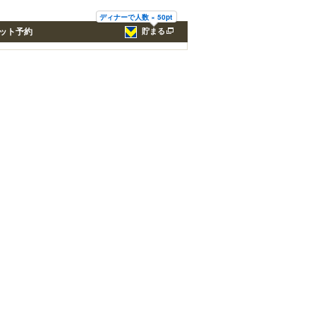
ディナーで人数 × 50pt
ット予約
貯まる