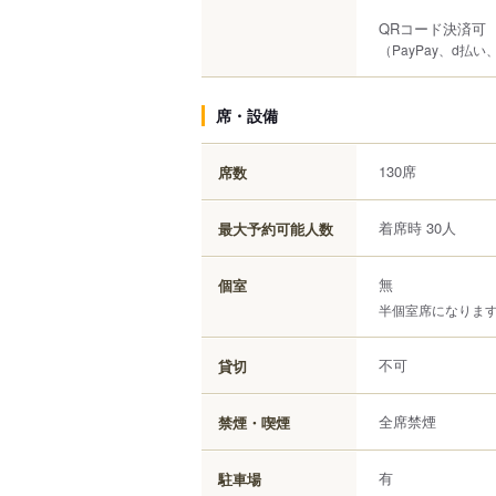
QRコード決済可
（PayPay、d払い
席・設備
130席
席数
着席時 30人
最大予約可能人数
無
個室
半個室席になりま
不可
貸切
全席禁煙
禁煙・喫煙
有
駐車場