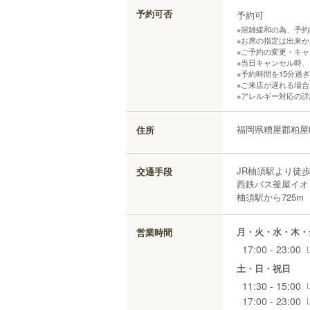
予約可否
予約可
※混雑緩和の為、予
※お席の指定は出来
※ご予約の変更・キャ
※当日キャンセル時
※予約時間を15分過
※ご来店が遅れる場
※アレルギー対応の
福岡県
糟屋郡粕屋
住所
JR柚須駅より徒歩
交通手段
西鉄バス釜屋イオ
柚須駅から725m
月・火・水・木・
営業時間
17:00 - 23:00
土・日・祝日
11:30 - 15:00
17:00 - 23:00