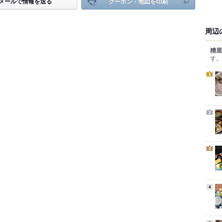
メールで情報を送る
クーポン・地図を印刷
周辺
糟屋
す。
1
2
3
4