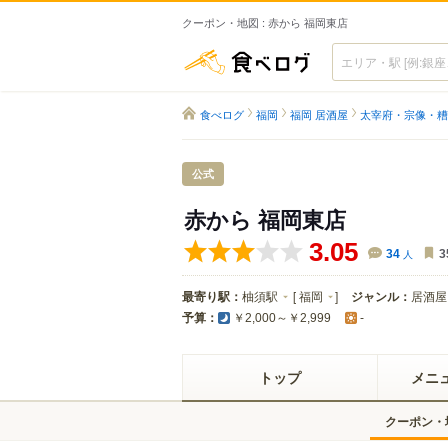
クーポン・地図 : 赤から 福岡東店
食べログ
食べログ
福岡
福岡 居酒屋
太宰府・宗像・糟
公式
赤から 福岡東店
3.05
34
人
3
最寄り駅：
柚須駅
[
福岡
]
ジャンル：
居酒屋
予算：
￥2,000～￥2,999
-
トップ
メニ
クーポン・