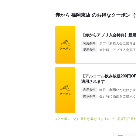
赤から 福岡東店 のお得なクーポン（
【赤からアプリ入会特典】新規入
アプリ新規入会に限りま
利用条件
クーポン
会計時、アプリ入会完了
提示条件
【アルコール飲み放題200円O
適用されます
終日ご利用いただけます
利用条件
クーポン
会計時に画面をご提示く
提示条件
※クーポンごとに条件が異なりますので、必ず利用条