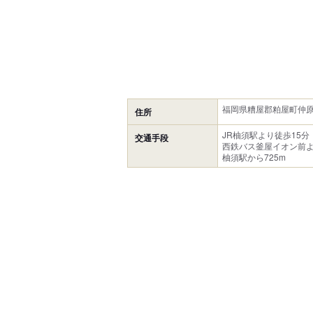
福岡県糟屋郡粕屋町仲原2
住所
JR柚須駅より徒歩15分
交通手段
西鉄バス釜屋イオン前
柚須駅から725m