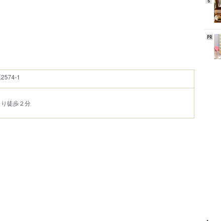
5
574-1
より徒歩２分