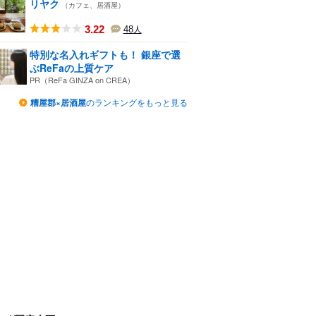
リヤク
（カフェ、居酒屋）
3.22
48
人
特別な名入れギフトも！ 銀座で選
ぶReFaの上質ケア
PR（ReFa GINZA on CREA）
糟屋郡×居酒屋
のランキングをもっと見る