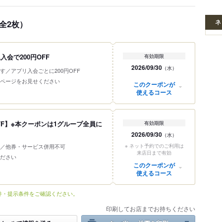
ネ
全2枚）
会で200円OFF
有効期限
2026/09/30
（水）
す／アプリ入会ごとに200円OFF
ページをお見せください
このクーポンが
使えるコース
FF】※本クーポンは1グループ全員に
有効期限
2026/09/30
（水）
／他券・サービス併用不可
※ ネット予約でのご利用は
来店日まで有効
ださい
このクーポンが
使えるコース
件・提示条件をご確認ください。
印刷してお店までお持ちください