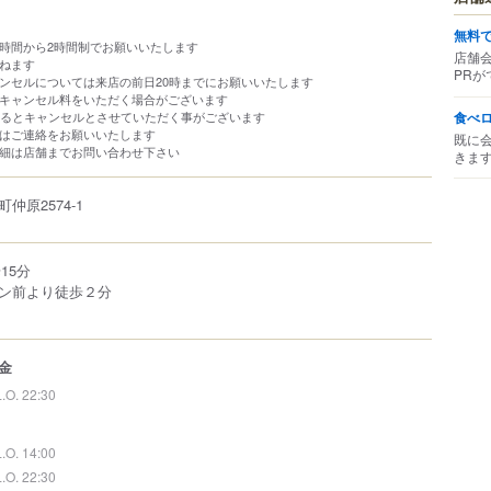
無料
約時間から2時間制でお願いいたします
店舗
かねます
PRが
ンセルについては来店の前日20時までにお願いいたします
、キャンセル料をいただく場合がございます
食べ
ぎるとキャンセルとさせていただく事がございます
合はご連絡をお願いいたします
既に
詳細は店舗までお問い合わせ下さい
きま
町
仲原
2574-1
15分
ン前より徒歩２分
金
L.O. 22:30
L.O. 14:00
L.O. 22:30