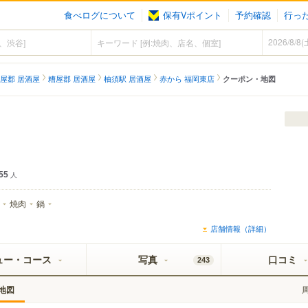
食べログについて
保有Vポイント
予約確認
行っ
屋郡 居酒屋
糟屋郡 居酒屋
柚須駅 居酒屋
赤から 福岡東店
クーポン・地図
55
人
焼肉
鍋
店舗情報（詳細）
ュー・コース
写真
口コミ
243
地図