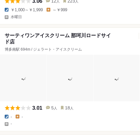
3.06
12
223
人
人
￥1,000～￥1,999
～￥999
水曜日
サーティワンアイスクリーム 那珂川ロードサイ
ド店
博多南駅 694m / ジェラート・アイスクリーム
3.01
5
18
人
人
-
-
-