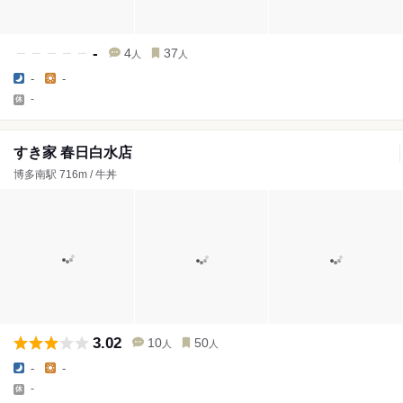
-
4
37
人
人
-
-
-
すき家 春日白水店
博多南駅 716m / 牛丼
3.02
10
50
人
人
-
-
-