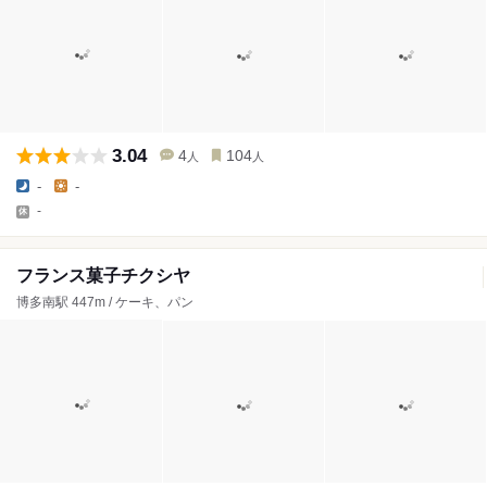
3.04
4
104
人
人
-
-
-
フランス菓子チクシヤ
博多南駅 447m / ケーキ、パン