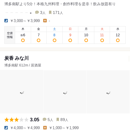
博多南駅より5分！本格九州料理・創作料理を是非！飲み放題有り
-
3
171
人
人
￥3,000～￥3,999
-
木
金
土
日
月
火
水
空席
6
7
8
9
10
11
12
8
/
情報
炭香 みな川
博多南駅 612m / 居酒屋
3.05
5
89
人
人
￥4,000～￥4,999
￥1,000～￥1,999