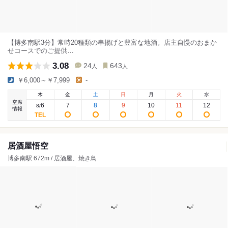
【博多南駅3分】常時20種類の串揚げと豊富な地酒。店主自慢のおまか
せコースでのご提供…
3.08
24
643
人
人
￥6,000～￥7,999
-
木
金
土
日
月
火
水
空席
6
7
8
9
10
11
12
8
/
情報
居酒屋悟空
博多南駅 672m / 居酒屋、焼き鳥