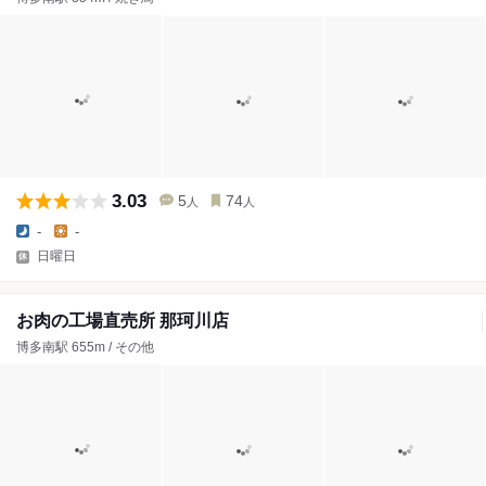
3.03
5
74
人
人
-
-
日曜日
お肉の工場直売所 那珂川店
博多南駅 655m / その他