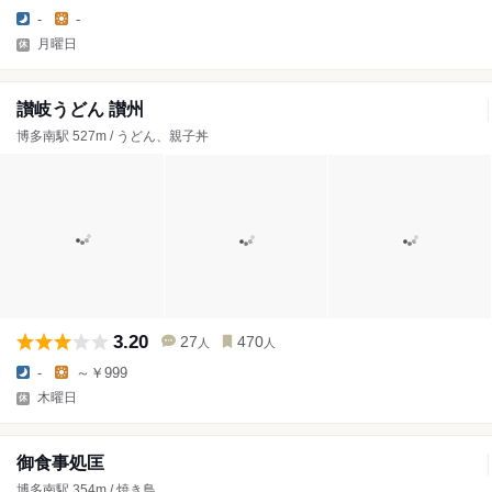
-
-
月曜日
讃岐うどん 讃州
博多南駅 527m / うどん、親子丼
3.20
27
470
人
人
-
～￥999
木曜日
御食事処匡
博多南駅 354m / 焼き鳥