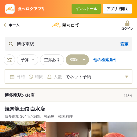
インストール
アプリで開く
ホーム
ログイン
変更
博多南駅
予算
空席あり
他の検索条件
日時
時間
人数
でネット予約
博多南駅
の
お店
113
件
焼肉龍王館 白水店
博多南駅 364m / 焼肉、居酒屋、韓国料理