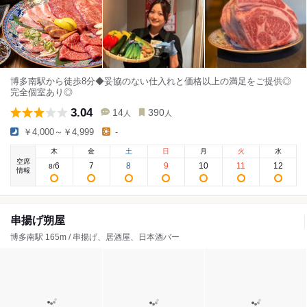
博多南駅から徒歩8分◆妥協のない仕入れと価格以上の満足をご提供◎
完全個室あり◎
3.04
14
390
人
人
￥4,000～￥4,999
-
木
金
土
日
月
火
水
空席
6
7
8
9
10
11
12
8
/
情報
串揚げ朔屋
博多南駅 165m / 串揚げ、居酒屋、日本酒バー