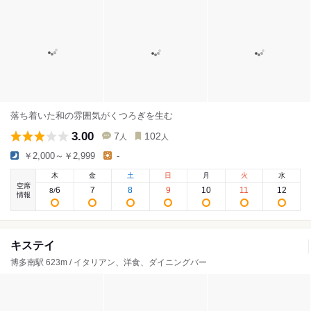
落ち着いた和の雰囲気がくつろぎを生む
3.00
7
102
人
人
￥2,000～￥2,999
-
木
金
土
日
月
火
水
空席
6
7
8
9
10
11
12
8
/
情報
キステイ
博多南駅 623m / イタリアン、洋食、ダイニングバー