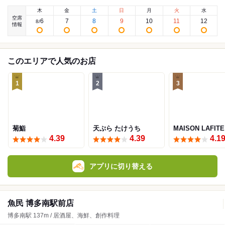
木
金
土
日
月
火
水
空席
6
7
8
9
10
11
12
8
/
情報
このエリアで人気のお店
1
2
3
菊鮨
天ぷら たけうち
MAISON LAFITE
4.39
4.39
4.1
アプリに切り替える
魚民 博多南駅前店
博多南駅 137m / 居酒屋、海鮮、創作料理