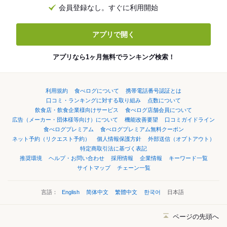
会員登録なし。すぐに利用開始
アプリで開く
アプリなら1ヶ月無料でランキング検索！
利用規約
食べログについて
携帯電話番号認証とは
口コミ・ランキングに対する取り組み
点数について
飲食店・飲食企業様向けサービス
食べログ店舗会員について
広告（メーカー・団体様等向け）について
機能改善要望
口コミガイドライン
食べログプレミアム
食べログプレミアム無料クーポン
ネット予約（リクエスト予約）
個人情報保護方針
外部送信（オプトアウト）
特定商取引法に基づく表記
推奨環境
ヘルプ・お問い合わせ
採用情報
企業情報
キーワード一覧
サイトマップ
チェーン一覧
言語：
English
简体中文
繁體中文
한국어
日本語
ページの先頭へ