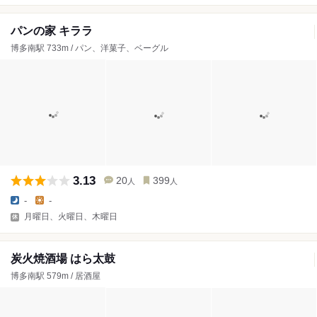
パンの家 キララ
博多南駅 733m / パン、洋菓子、ベーグル
3.13
20
399
人
人
-
-
月曜日、火曜日、木曜日
炭火焼酒場 はら太鼓
博多南駅 579m / 居酒屋