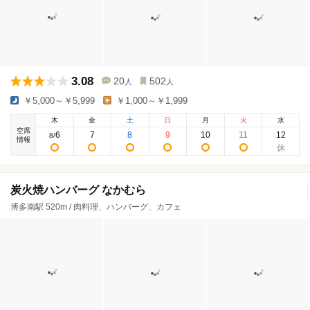
3.08
20
502
人
人
￥5,000～￥5,999
￥1,000～￥1,999
木
金
土
日
月
火
水
空席
6
7
8
9
10
11
12
8
/
情報
炭火焼ハンバーグ なかむら
博多南駅 520m / 肉料理、ハンバーグ、カフェ