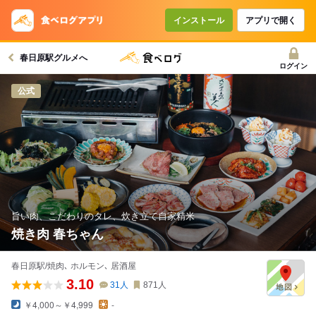
インストール
アプリで開く
春日原駅グルメへ
ログイン
公式
旨い肉、こだわりのタレ、炊き立て自家精米
焼き肉 春ちゃん
春日原駅/焼肉､ ホルモン､ 居酒屋
3.10
31
人
871
人
￥4,000～￥4,999
-