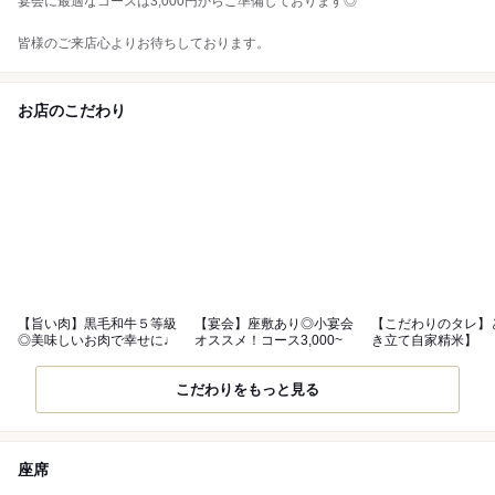
宴会に最適なコースは3,000円からご準備しております◎
皆様のご来店心よりお待ちしております。
お店のこだわり
【旨い肉】黒毛和牛５等級
【宴会】座敷あり◎小宴会
【こだわりのタレ】
◎美味しいお肉で幸せに♩
オススメ！コース3,000~
き立て自家精米】
こだわりをもっと見る
座席