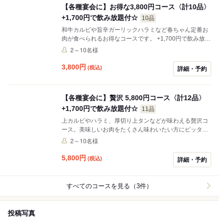
【各種宴会に】お得な3,800円コース〈計10品〉
+1,700円で飲み放題付☆
10品
和牛カルビや旨辛ガーリックハラミなど春ちゃん定番お
肉が食べられるお得なコースです。 +1,700円で飲み放題
付けられます☆
2～10名様
3,800
円
(税込)
詳細・予約
【各種宴会に】贅沢 5,800円コース〈計12品〉
+1,700円で飲み放題付☆
11品
上カルビやハラミ、厚切り上タンなどが味わえる贅沢コ
ース。美味しいお肉をたくさん味わいたい方にピッタリ
なコースです◎ +1,700円で飲み放題付けられます☆
2～10名様
5,800
円
(税込)
詳細・予約
すべてのコースを見る（3件）
投稿写真