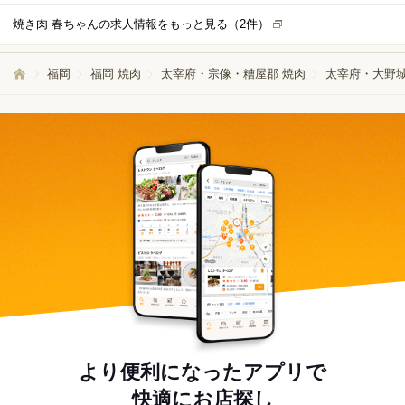
のサイドメニュー提供数は平均して50食未満と落ち着いたペースです。業務
焼き肉 春ちゃんの求人情報をもっと見る（
2
件）
量が過度に多くなることはなく、ピークタイムもチームで分担しながら進め
るため、一人ひとりに無理なく取り組んでいただけます。 未経験の方でもす
ぐに馴染めるよう、ベテランスタッフが近くでサポートするチームフォロー
福岡
福岡 焼肉
太宰府・宗像・糟屋郡 焼肉
太宰府・大野城
体制を整えています。わからないことや不安なことは、いつでも気軽に相談
できる風通しの良い職場です。
より便利になったアプリで
快適にお店探し