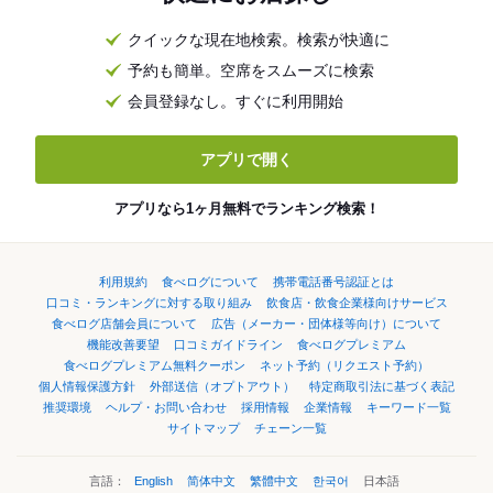
クイックな現在地検索。検索が快適に
予約も簡単。空席をスムーズに検索
会員登録なし。すぐに利用開始
アプリで開く
アプリなら1ヶ月無料でランキング検索！
利用規約
食べログについて
携帯電話番号認証とは
口コミ・ランキングに対する取り組み
飲食店・飲食企業様向けサービス
食べログ店舗会員について
広告（メーカー・団体様等向け）について
機能改善要望
口コミガイドライン
食べログプレミアム
食べログプレミアム無料クーポン
ネット予約（リクエスト予約）
個人情報保護方針
外部送信（オプトアウト）
特定商取引法に基づく表記
推奨環境
ヘルプ・お問い合わせ
採用情報
企業情報
キーワード一覧
サイトマップ
チェーン一覧
言語：
English
简体中文
繁體中文
한국어
日本語