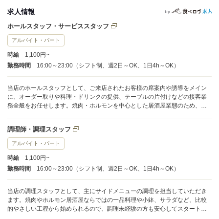
求人情報
by
ホールスタッフ・サービススタッフ
アルバイト・パート
時給
1,100円~
勤務時間
16:00～23:00（シフト制、週2日～OK、1日4h～OK）
当店のホールスタッフとして、ご来店されたお客様の席案内や誘導をメイン
に、オーダー取りや料理・ドリンクの提供、テーブルの片付けなどの接客業
務全般をお任せします。焼肉・ホルモンを中心とした居酒屋業態のため、明
るく元気な対応をお願いしております。 1日の平均担当テーブル数は7〜8卓
ほどです。ピーク時には忙しい時間帯もありますが、スタッフ同士で協力し
調理師・調理スタッフ
合いながら進めるため、無理なく働くことができます。ポジションごとに業
務を分担することで、初めての方でも安心してスタートできます。 未経験の
アルバイト・パート
方もご安心ください。入社後は、先輩スタッフが一緒に業務に同行し、丁寧
時給
1,100円~
に指導いたします。分からないことはすぐに確認できる環境なので、初めて
のアルバイトでも安心してチャレンジできます。
勤務時間
16:00～23:00（シフト制、週2日～OK、1日4h～OK）
当店の調理スタッフとして、主にサイドメニューの調理を担当していただき
ます。焼肉やホルモン居酒屋ならではの一品料理や小鉢、サラダなど、比較
的やさしい工程から始められるので、調理未経験の方も安心してスタートで
きます。包丁の使い方や盛り付けも、基礎から丁寧にレクチャーします。 1日