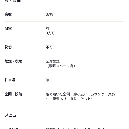
席・設備
席数
37席
個室
有
8人可
貸切
不可
禁煙・喫煙
全席禁煙
（喫煙スペース有）
駐車場
無
空間・設備
落ち着いた空間、席が広い、カウンター席あ
り、座敷あり、掘りごたつあり
メニュー