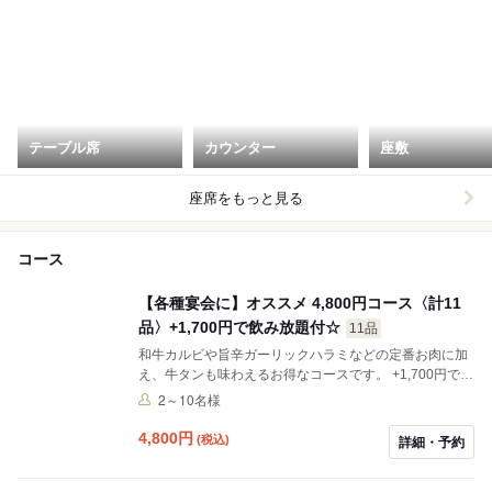
テーブル席
カウンター
座敷
座席をもっと見る
コース
【各種宴会に】オススメ 4,800円コース〈計11
品〉+1,700円で飲み放題付☆
11品
和牛カルビや旨辛ガーリックハラミなどの定番お肉に加
え、牛タンも味わえるお得なコースです。 +1,700円で飲
み放題付けれます☆
2～10名様
4,800
円
(税込)
詳細・予約