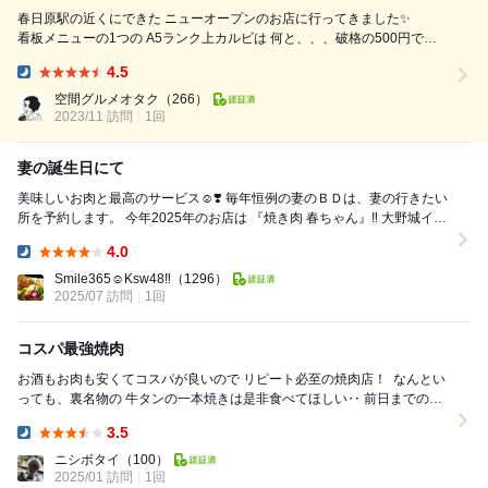
春日原駅の近くにできた ニューオープンのお店に行ってきました✨
看板メニューの1つの A5ランク上カルビは 何と、、、破格の500円で
す！ 個人的には、丸腸とツヤツヤのご飯の 相性が最高でおかわりしまし
4.5
た。 炙りユッケも新鮮な味でした。 クオリティ的には、 福岡市内でいう
Dinner:
と 1人7,000円以上はするような 味とサービス内容でした。 少し安すぎる
空間グルメオタク
（266）
かもとい...
2023/11 訪問
1回
妻の誕生日にて
美味しいお肉と最高のサービス☺︎❣️ 毎年恒例の妻のＢＤは、妻の行きたい
所を予約します。 今年2025年のお店は 『焼き肉 春ちゃん』‼️ 大野城イオ
ンモールより ...
4.0
Dinner:
Smile365☺︎Ksw48‼️
（1296）
2025/07 訪問
1回
コスパ最強焼肉
お酒もお肉も安くてコスパが良いので リピート必至の焼肉店！ ⁡ なんとい
っても、裏名物の 牛タンの一本焼きは是非食べてほしい‥ 前日までの要
予約で 1g15円で350〜...
3.5
Dinner:
ニシボタイ
（100）
2025/01 訪問
1回