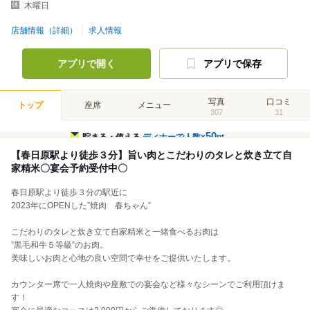
木曜日
店舗情報（詳細）
求人情報
アプリで開く
アプリで保存
写真
口コミ
トップ
座席
メニュー
307
31
50
貯まる・使える
ディナーで人数×
pt
【春日原駅より徒歩３分】旨い肉とこだわりのタレと炊き立て自
家精米〇宴会予約受付中〇
春日原駅より徒歩３分の駅近に
2023年にOPENした”焼肉 春ちゃん”
こだわりのタレと炊き立て自家精米と一緒食べるお肉は
”黒毛和牛５等級”のお肉。
美味しいお肉と心地の良い空間で幸せをご提供いたします。
カウンター席で一人焼肉や座敷での宴会など様々なシーンでご利用頂けま
す！