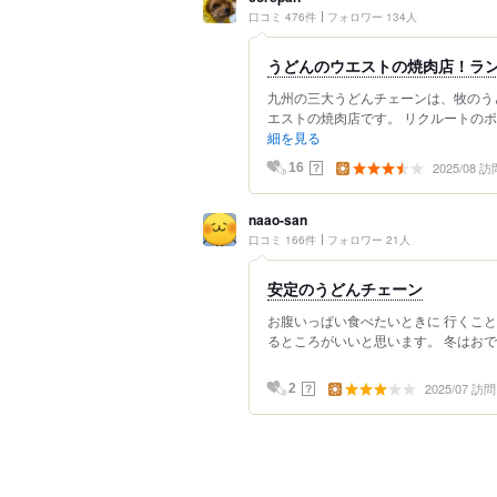
口コミ 476件
フォロワー 134人
うどんのウエストの焼肉店！ラ
九州の三大うどんチェーンは、牧のう
エストの焼肉店です。 リクルートのポ
細を見る
2025/08 訪
？
16
naao-san
口コミ 166件
フォロワー 21人
安定のうどんチェーン
お腹いっぱい食べたいときに 行くこと
るところがいいと思います。 冬はおで
2025/07 訪問
？
2