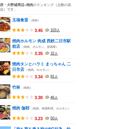
府・大野城周辺×焼肉
のランキング
（点数の高
店）
です。
玉福食堂
（焼肉）
3.45
103
人
焼肉ホルモン 肉成 西鉄二日市駅
前店
（焼肉、ホルモン、居酒屋）
3.35
32
人
焼肉タンとハラミ まっちゃん 二
日市店
（焼肉、ホルモン）
3.34
91
人
竹林
（焼肉）
3.30
46
人
焼肉 伽耶
（焼肉、韓国料理、ホルモン）
3.23
50
人
「持ち家を売る時のNG行為」知