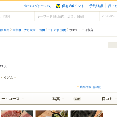
食べログについて
保有Vポイント
予約確認
行っ
郡 焼肉
太宰府・大野城周辺 焼肉
二日市駅 焼肉
ウエスト 二日市店
ラベル
43
人
うどん
店舗情報（詳細）
ュー・コース
写真
口コミ
120