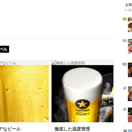
太宰
いお
1
2
ザ・パーフェクト黒ラベル
3
4
5
アなビール
徹底した温度管理