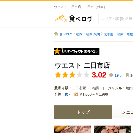
ウエスト 二日市店 - 二日市（焼肉）
食べログ
食べログ
福岡
福岡 焼肉
太宰府・宗像・糟屋
ザ・パーフェクト黒
ウエスト 二日市店
3.02
19
人
1
最寄り駅：
二日市駅
[
福岡
]
ジャンル：
焼肉
予算：
-
￥1,000～￥1,999
トップ
メニ