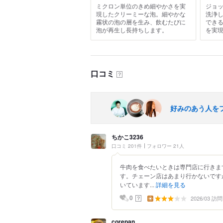
ミクロン単位のきめ細やかさを実
ジョ
現したクリーミーな泡。細やかな
洗浄
霧状の泡の層を生み、飲むたびに
でき
泡が再生し長持ちします。
を実
口コミ
？
好みのあう人を
ちかこ3236
口コミ 201件
フォロワー 21人
牛肉を食べたいときは専門店に行きま
す。チェーン店はあまり行かないです
いています...
詳細を見る
2026/03 訪問
？
0
corepan