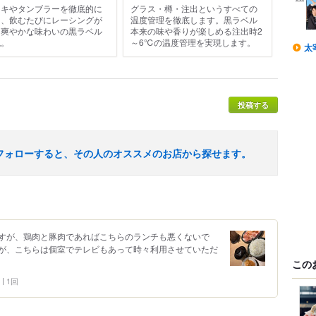
ッキやタンブラーを徹底的に
グラス・樽・注出というすべての
し、飲むたびにレーシングが
温度管理を徹底します。黒ラベル
る爽やかな味わいの黒ラベル
本来の味や香りが楽しめる注出時2
現。
～6℃の温度管理を実現します。
太
投稿する
フォローすると、その人のオススメのお店から探せます。
すが、鶏肉と豚肉であればこちらのランチも悪くないで
が、こちらは個室でテレビもあって時々利用させていただ
この
1回