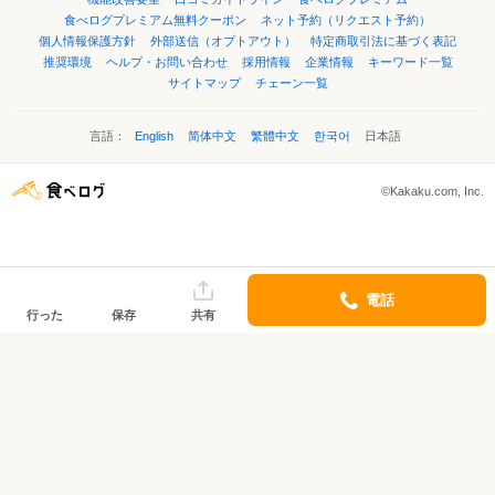
食べログプレミアム無料クーポン
ネット予約（リクエスト予約）
個人情報保護方針
外部送信（オプトアウト）
特定商取引法に基づく表記
推奨環境
ヘルプ・お問い合わせ
採用情報
企業情報
キーワード一覧
サイトマップ
チェーン一覧
言語：
English
简体中文
繁體中文
한국어
日本語
©Kakaku.com, Inc.
電話
行った
保存
共有