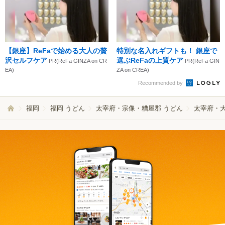
【銀座】ReFaで始める大人の贅
特別な名入れギフトも！ 銀座で
沢セルフケア
選ぶReFaの上質ケア
PR(ReFa GINZA on CR
PR(ReFa GIN
EA)
ZA on CREA)
Recommended by
福岡
福岡 うどん
太宰府・宗像・糟屋郡 うどん
太宰府・大