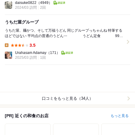
daisuke0822
（4949）
2024/03 訪問
2回
うちだ屋グループ
うちだ屋、麺かつ、そして万福うどん 同じグループっちゃんね 特筆する
ほどではない 平均点の普通のうどん⋯ うどん定食 990
円 うどんには丸天、...
3.5
Lunch:
Urahasam Adamay
（171）
2025/03 訪問
1回
口コミをもっと見る（34人）
[PR] 近くの和食のお店
もっと見る