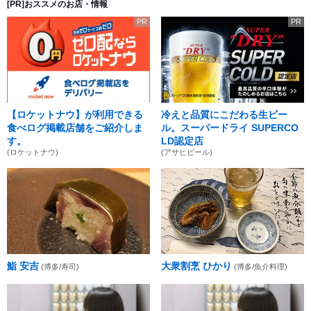
[PR]おススメのお店・情報
PR
PR
【ロケットナウ】が利用できる
冷えと品質にこだわる生ビー
食べログ掲載店舗をご紹介しま
ル。スーパードライ SUPERCO
す。
LD認定店
(ロケットナウ)
(アサヒビール)
鮨 安吉
大衆割烹 ひかり
(博多/寿司)
(博多/魚介料理)