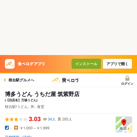
インストール
アプリで開く
桜台駅グルメへ
ログイン
博多うどん うちだ屋 筑紫野店
(【旧店名】万福うどん)
桜台駅/うどん､ 丼､ 食堂
3.03
34
人
285
人
-
￥1,000～￥1,999