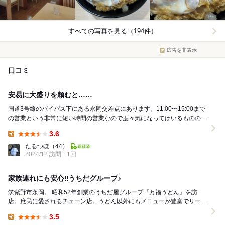
すべての写真を見る（194件）
広告を非表示
口コミ
安易に大盛りを頼むと……
国道3号線のバイパス下にある永岡交差点にあります。11:00〜15:00まで
の営業という非常に短い時間の営業なので度々気になってはいるものの通
り過ぎることが多かったお店です。 混...
3.6
Lunch:
たるつぼ
（44）
2024/12 訪問
1回
家族連れにも安心‼︎うちだグループ♪
筑紫野市永岡。 昭和52年創業のうちだ屋グループ『万福うどん』を訪
店。庶民に愛されるチェーン店。うどん以外にもメニューが豊富でリーズ
ナブルで幼い頃は家族でよく利用していました。 ...
3.5
Lunch: