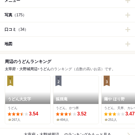
メニュー
写真
（175）
口コミ
（34）
地図
周辺のうどんランキング
太宰府・大野城周辺
×
うどん
のランキング（点数の高いお店）です。
1
2
3
うどん大文字
狐狸庵
麺や ほり野
うどん
うどん、かつ丼
3.54
3.52
3.47
267人
494人
251人
太宰府・大野城周辺×うどん
のランキングをもっと見る