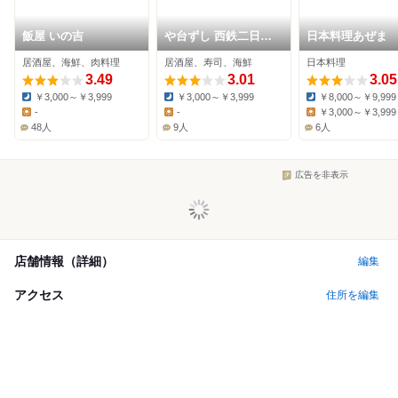
飯屋 いの吉
や台ずし 西鉄二日市
日本料理あぜま
駅前町
居酒屋、海鮮、肉料理
居酒屋、寿司、海鮮
日本料理
3.49
3.01
3.05
￥3,000～￥3,999
￥3,000～￥3,999
￥8,000～￥9,999
Dinner:
Dinner:
Dinner:
-
-
￥3,000～￥3,999
Lunch:
Lunch:
Lunch:
48人
9人
6人
広告を非表示
店舗情報（詳細）
編集
アクセス
住所を編集