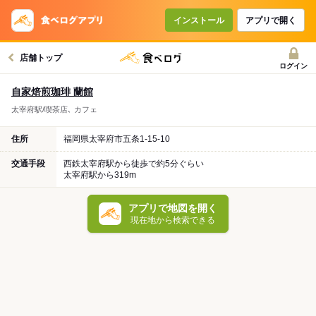
インストール
アプリで開く
店舗トップ
ログイン
自家焙煎珈琲 蘭館
太宰府駅/喫茶店､ カフェ
住所
福岡県太宰府市五条1-15-10
交通手段
西鉄太宰府駅から徒歩で約5分ぐらい
太宰府駅から319m
アプリで地図を開く
現在地から検索できる