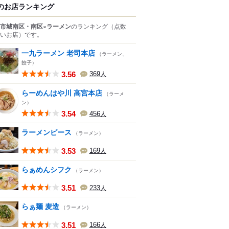
のお店ランキング
市城南区・南区×ラーメン
のランキング
（点数
いお店）
です。
一九ラーメン 老司本店
（ラーメン、
餃子）
3.56
369
人
らーめんはや川 高宮本店
（ラーメ
ン）
3.54
456
人
ラーメンピース
（ラーメン）
3.53
169
人
らぁめんシフク
（ラーメン）
3.51
233
人
らぁ麺 麦造
（ラーメン）
3.51
166
人