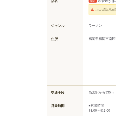
店名
和食屋が作
閉店
このお店は現在
ラーメン
ジャンル
福岡県
福岡市南区
住所
高宮駅から335m
交通手段
■営業時間
営業時間
18:00～翌2:00