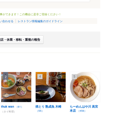
事ができます！この機会に是非ご登録ください！
い合わせる
レストラン情報編集のガイドライン
閉店・休業・移転・重複の報告
4
5
2
thuk wan
焼とり 熟成魚 木崎
らーめんはや川 高宮
（61）
本店
（55）
（456）
（タイ料理）