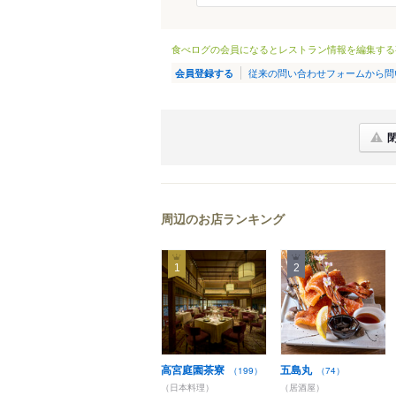
食べログの会員になるとレストラン情報を編集する
従来の問い合わせフォームから問
会員登録する
周辺のお店ランキング
1
2
高宮庭園茶寮
五島丸
（199）
（74）
（日本料理）
（居酒屋）