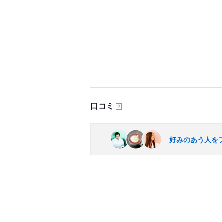
口コミ
？
好みのあう人を