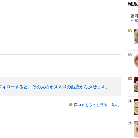
周辺
福岡
の高
1
2
3
フォローすると、その人のオススメのお店から探せます。
4
口コミ
をもっと見る （
3
人）
5