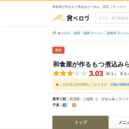
和食屋が作るもつ煮込みらーめん - 高宮（ラーメン）
食べログ
食べログ
福岡
福岡 ラーメン
福岡市 ラーメ
閉店
和食屋が作るもつ煮込み
3.03
3
人
5
このお店は現在閉店しております。
店舗の掲載
最寄り駅：
高宮駅
[
福岡
]
ジャンル：
ラーメ
予算：
-
-
トップ
メニ