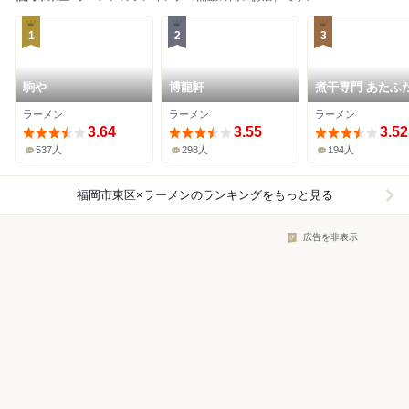
1
2
3
駒や
博龍軒
煮干専門 あたふ
ラーメン
ラーメン
ラーメン
3.64
3.55
3.52
537人
298人
194人
福岡市東区×ラーメン
のランキングをもっと見る
広告を非表示