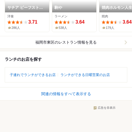
サチア ビーフストロ
駒や
焼肉ホルモン人
ガノフ
ゃん
洋食
ラーメン
焼肉
3.71
3.64
3.64
286人
538人
179人
福岡市東区
のレストラン情報を見る
ランチのお店を探す
子連れでランチができるお店
ランチができる日曜営業のお店
関連の情報をすべて表示する
広告を非表示