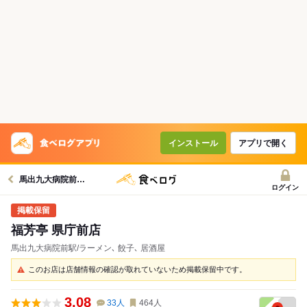
インストール
アプリで開く
馬出九大病院前駅グルメへ
ログイン
福芳亭 県庁前店
馬出九大病院前駅/ラーメン､ 餃子､ 居酒屋
このお店は店舗情報の確認が取れていないため掲載保留中です。
3.08
33
人
464
人