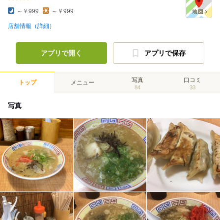
～￥999
～￥999
店舗情報（詳細）
アプリで開く
アプリで保存
写真
口コミ
トップ
メニュー
84
33
写真