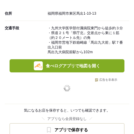
住所
福岡県福岡市東区馬出1-10-13
交通手段
・九州大学医学部付属病院東門から徒歩約３分
・県道２１号「県庁北」交差点から東に１筋
（約２０メートル先）の角
・福岡市営地下鉄箱崎線「馬出九大前」駅７番
出入口前
馬出九大病院前駅から102m
食べログアプリで地図を開く
広告を非表示
気になるお店を保存すると、いつでも確認できます。
アプリなら会員登録なし
アプリで保存する