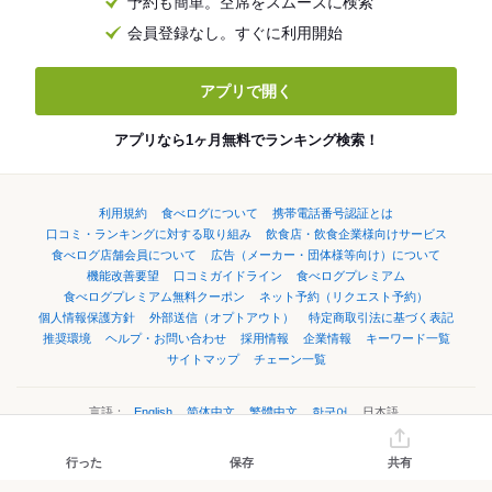
予約も簡単。空席をスムーズに検索
会員登録なし。すぐに利用開始
アプリで開く
アプリなら1ヶ月無料でランキング検索！
利用規約
食べログについて
携帯電話番号認証とは
口コミ・ランキングに対する取り組み
飲食店・飲食企業様向けサービス
食べログ店舗会員について
広告（メーカー・団体様等向け）について
機能改善要望
口コミガイドライン
食べログプレミアム
食べログプレミアム無料クーポン
ネット予約（リクエスト予約）
個人情報保護方針
外部送信（オプトアウト）
特定商取引法に基づく表記
推奨環境
ヘルプ・お問い合わせ
採用情報
企業情報
キーワード一覧
サイトマップ
チェーン一覧
言語：
English
简体中文
繁體中文
한국어
日本語
行った
保存
共有
©Kakaku.com, Inc.