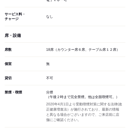
電子マネー可
サービス料・
なし
チャージ
席・設備
席数
18席（カウンター席６席、テーブル席１２席）
個室
無
貸切
不可
禁煙・喫煙
分煙
（午後２時まで完全禁煙。他は全面喫煙可。）
2020年4月1日より受動喫煙対策に関する法律(改
正健康増進法）が施行されており、最新の情報
と異なる場合がございますので、ご来店前に店
舗にご確認ください。