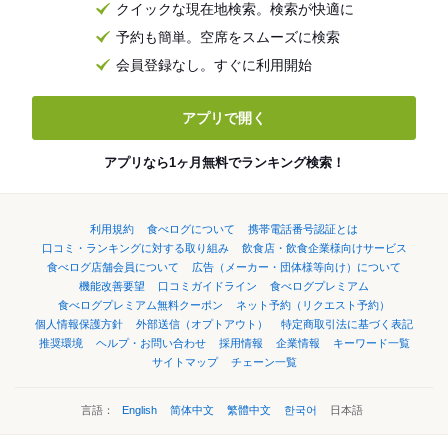
クイックな現在地検索。検索が快適に
予約も簡単。空席をスムーズに検索
会員登録なし。すぐに利用開始
アプリで開く
アプリなら1ヶ月無料でランキング検索！
利用規約
食べログについて
携帯電話番号認証とは
口コミ・ランキングに対する取り組み
飲食店・飲食企業様向けサービス
食べログ店舗会員について
広告（メーカー・団体様等向け）について
機能改善要望
口コミガイドライン
食べログプレミアム
食べログプレミアム無料クーポン
ネット予約（リクエスト予約）
個人情報保護方針
外部送信（オプトアウト）
特定商取引法に基づく表記
推奨環境
ヘルプ・お問い合わせ
採用情報
企業情報
キーワード一覧
サイトマップ
チェーン一覧
言語：
English
简体中文
繁體中文
한국어
日本語