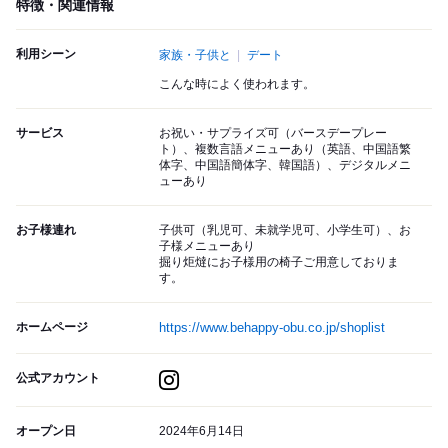
特徴・関連情報
利用シーン
家族・子供と
デート
こんな時によく使われます。
サービス
お祝い・サプライズ可（バースデープレー
ト）、複数言語メニューあり（英語、中国語繁
体字、中国語簡体字、韓国語）、デジタルメニ
ューあり
お子様連れ
子供可（乳児可、未就学児可、小学生可）、お
子様メニューあり
掘り炬燵にお子様用の椅子ご用意しておりま
す。
ホームページ
https://www.behappy-obu.co.jp/shoplist
公式アカウント
オープン日
2024年6月14日