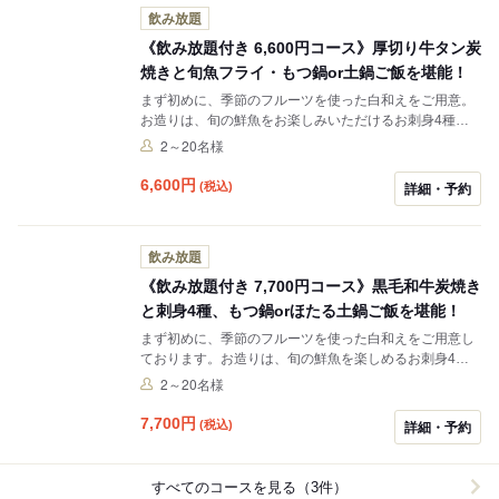
ださい。お食事には、メインはあごだし醤油の旨味が広
飲み放題
がるもつ鍋、旬の甘みを味わえるとうもろこしの土鍋ご
飯からお選びいただけます。 最後に、味噌汁をお出しし
《飲み放題付き 6,600円コース》厚切り牛タン炭
てコースの締めとなります。季節の味覚を堪能できるコ
焼きと旬魚フライ・もつ鍋or土鍋ご飯を堪能！
ースです。
まず初めに、季節のフルーツを使った白和えをご用意。
お造りは、旬の鮮魚をお楽しみいただけるお刺身4種盛
り合わせを、お一人様一貫ずつご用意。揚げ物は、旬魚
2～20名様
と季節野菜を使用した天ぷらです。素材の旨みを活か
し、軽やかに揚げております。続いて、お酒のお供にぴ
6,600
円
(税込)
詳細・予約
ったりな肴4種盛り合わせをご用意しております。焼き
物は、炭火で香ばしく焼き上げた厚切り牛タン炭焼きで
す。付け合わせの万願寺とうがらしとご一緒にお召し上
飲み放題
がりください。メインは旨味豊かなあごだし醤油のもつ
鍋、または煮穴子重仕立ての土鍋ご飯からお好みでお選
《飲み放題付き 7,700円コース》黒毛和牛炭焼き
びいただけます。最後に、味噌汁をお出ししてコースの
と刺身4種、もつ鍋orほたる土鍋ご飯を堪能！
締めとなります。季節の味覚を満喫できるコースです。
まず初めに、季節のフルーツを使った白和えをご用意し
ております。お造りは、旬の鮮魚を楽しめるお刺身4種
盛り合わせです。揚げ物は、本鮪の旨みをレアで味わう
2～20名様
レアカツを、葉わさびおろしポン酢でさっぱりとお召し
上がりいただけます。続いて、肴4種盛り合わせをご用
7,700
円
(税込)
詳細・予約
意。焼き物は、黒毛和牛イチボの炭焼きを、焼き茄子ピ
ューレとともにお楽しみください。メインは、旨味豊か
なあごだし醤油のもつ鍋、または名物ほたる土鍋ご飯か
すべてのコースを見る（3件）
らお選びいただけます。最後に味噌汁をご用意する、季