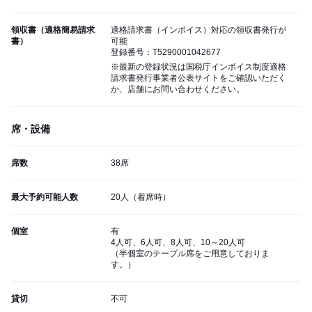
領収書（適格簡易請求
適格請求書（インボイス）対応の領収書発行が
書）
可能
登録番号：T5290001042677
※最新の登録状況は国税庁インボイス制度適格
請求書発行事業者公表サイトをご確認いただく
か、店舗にお問い合わせください。
席・設備
席数
38席
最大予約可能人数
20人（着席時）
個室
有
4人可、6人可、8人可、10～20人可
（半個室のテーブル席をご用意しておりま
す。）
貸切
不可