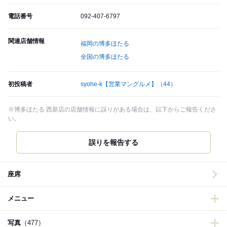
電話番号
092-407-6797
関連店舗情報
福岡の博多ほたる
全国の博多ほたる
初投稿者
syohe-k【営業マングルメ】
（44）
※博多ほたる 西新店の店舗情報に誤りがある場合は、以下からご報告くださ
い。
誤りを報告する
座席
メニュー
写真
（477）