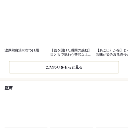
濃厚鶏白湯味噌つけ麺
【蓋を開けた瞬間の感動】
【あご出汁が命】じ
目と舌で味わう贅沢な土鍋
旨味が染み渡る自慢
ご飯
おでん
こだわりをもっと見る
座席