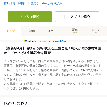
店舗情報（詳細）
環境や社会への取り組み
アプリで開く
アプリで保存
写真
口コミ
トップ
座席
メニュー
477
52
50
貯まる
ディナーで人数×
pt
【西新駅4分】名物もつ鍋×映える土鍋ご飯！職人が旬の素材を生
かして仕上げる創作和食を堪能
「天神まで行かなくても、西新で本格料理と旨い酒を楽しめる」博多ほたる
西新店。市場直送の新鮮な海の幸をはじめ、リピーター続出の博多名物「も
つ鍋」、あご出汁がじんわり染みる自慢の「創作おでん」、SNS映え間違い
なしの「土鍋ご飯」など、職人が一品一品丁寧に仕上げる絶品料理をご用意
しております。
木を基調としたお洒落な空間で、気軽な一杯から大切なご宴会まで幅広いシ
ーンにぜひご利用ください。
お店のこだわり