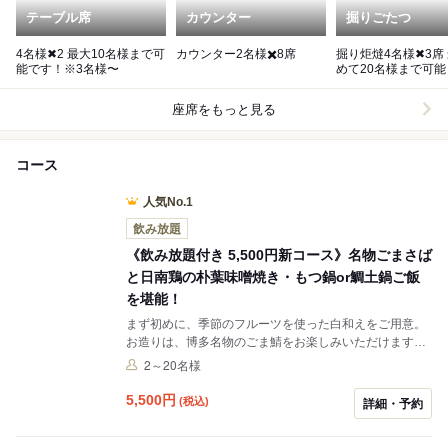
テーブル席
カウンター
掘りごたつ
4名様✖2 最大10名様まで可
カウンター2名様✖️8席
掘り炬燵4名様✖3席 最大詰
能です！※3名様〜
めて20名様まで可能
座席をもっと見る
コース
人気No.1
飲み放題
《飲み放題付き 5,500円新コース》名物ごまさば
と日南鶏の朴葉味噌焼き・もつ鍋or鯛土鍋ご飯
を堪能！
まず初めに、季節のフルーツを使った白和えをご用意。
お造りは、博多名物のごま鯖をお楽しみいただけます。
揚げ物には、蛸と枝豆の薩摩揚げをご用意しておりま
2～20名様
す。蛸の旨みと枝豆の食感をお楽しみください。続い
て、お酒によく合う肴4種盛り合わせをご提供いたしま
5,500
円
(税込)
詳細・予約
す。 焼き物は、日南鶏の朴葉味噌焼きです。朴葉味噌の
香ばしい香りと、ジューシーな日南鶏をお召し上がりく