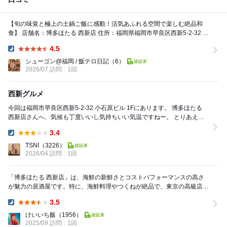
【旬の味覚と極上の土鍋ご飯に感動！活気あふれる空間で楽しむ絶品和
食】 店舗名：博多ほたる 西新店 住所：福岡県福岡市早良区西新5-2-32 お
すすめ商品：ほたるの土鍋ご飯...
4.5
Dinner:
シューゴン@福岡 / 飯テロ日記
（6）
2026/07 訪問
1回
西新グルメ
今回は福岡市早良区西新5-2-32 小石原ビル 1Fにあります。 博多ほたる
西新店さんへ、気候も丁度いいし気持ちいい気温ですねー。 とりあえ
ず、ビールで乾杯！！ お通しで中...
3.4
Dinner:
TSNI
（3226）
2026/04 訪問
1回
「博多ほたる 西新店」は、海鮮の新鮮さとコストパフォーマンスの高さ
が魅力の居酒屋です。特に、海鮮料理やつくねが絶品で、東京の高級店と
比較しても非常にお得感があります。 名物の...
3.5
Dinner:
けいいち飯
（1956）
2025/09 訪問
1回