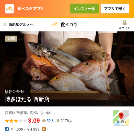
インストール
アプリで開く
西新駅グルメへ
ログイン
公式
移転OPEN
博多ほたる 西新店
西新駅/居酒屋､ 海鮮､ もつ鍋
3.09
52
人
2179
人
￥4,000～￥4,999
-