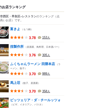
のお店ランキング
市西区・早良区×レストラン
のランキング
（点
高いお店）
です。
富きよ
（もつ鍋）
3.78
153
人
捏製作所
（居酒屋、鳥料理、日本酒バー）
3.76
305
人
ふくちゃんラーメン 田隈本店
（ラ
ーメン、餃子）
3.70
989
人
馬上荘
（餃子、居酒屋）
3.70
358
人
ピッツェリア・ダ・チールッツォ
（ピザ、イタリアン、パスタ）