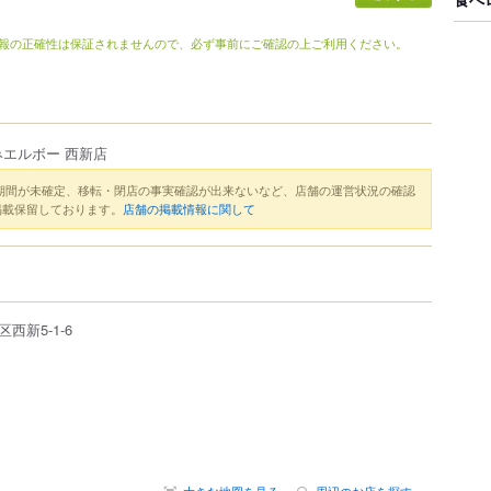
報の正確性は保証されませんので、必ず事前にご確認の上ご利用ください。
エルボー 西新店
期間が未確定、移転・閉店の事実確認が出来ないなど、店舗の運営状況の確認
掲載保留しております。
店舗の掲載情報に関して
区
西新
5-1-6