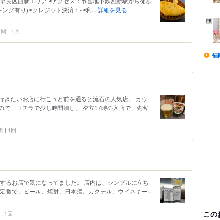
市早良区西新エリア ◉アクセス：市営地下鉄西新駅から徒歩
グ有り) ◉クレジット決済：- ◉利...
詳細を見る
 訪問
1回
福
行きたいお店に行こうと前を通ると流石の人気店。 カウ
ので、コチラで少し時間潰し。 夕方17時の入店で、先客
問
1回
置するお店で気になってました。 店内は、シンプルに立ち
定番で、ビール、焼酎、日本酒、カクテル、ウイスキー...
この
1回