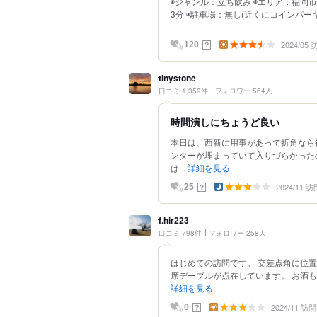
◉ジャンル：立ち飲み ◉エリア：福岡
3分 ◉駐車場：無し(近くにコインパーキン
2024/05
？
120
tinystone
口コミ 1,359件
フォロワー 564人
時間潰しにちょうど良い
本日は、西新に用事があって折角なら
ンターが埋まっていて入りづらかった
は...
詳細を見る
2024/11 訪
？
25
f.hir223
口コミ 798件
フォロワー 258人
はじめての訪問です。 交差点角に位
席デーブルが点在しています。 お酒も
詳細を見る
2024/11 訪問
？
0