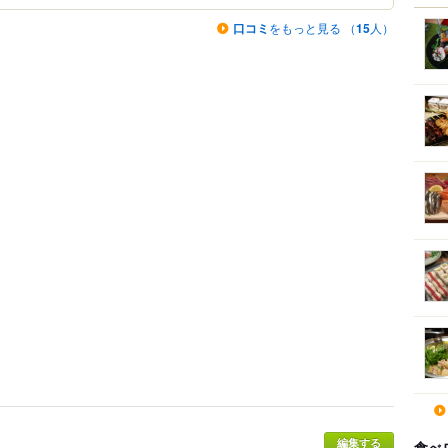
口コミ
をもっと見る （
15
人）
食べ