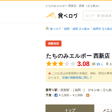
たちのみエルボー 西新店 - 西新（立ち飲み）
食べログ
食べログ
福岡
福岡 立ち飲み
福岡市 立ち飲
掲載保留
たちのみエルボー 西新店
3.08
15
人
1
このお店は休業期間が未確定、移転・閉店の事
おります。
店舗の掲載情報に関して
最寄り駅：
西新駅
[
福岡
]
ジャンル：
立ち飲
予算：
￥1,000～￥1,999
-
トップ
メニ