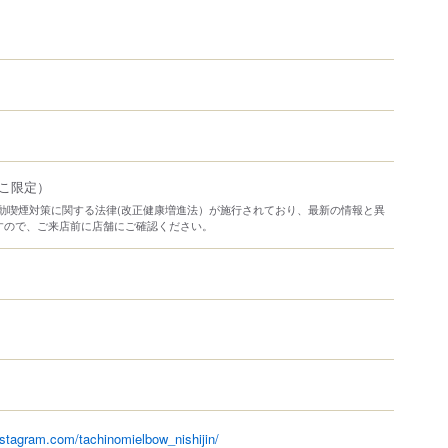
こ限定）
り受動喫煙対策に関する法律(改正健康増進法）が施行されており、最新の情報と異
すので、ご来店前に店舗にご確認ください。
nstagram.com/tachinomielbow_nishijin/