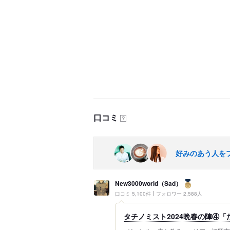
口コミ
？
好みのあう人を
New3000world（Sad）
口コミ 5,100件
フォロワー 2,588人
タチノミスト2024晩春の陣④「