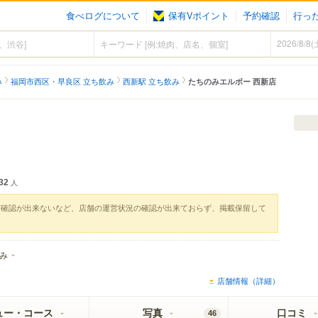
食べログについて
保有Vポイント
予約確認
行っ
み
福岡市西区・早良区 立ち飲み
西新駅 立ち飲み
たちのみエルボー 西新店
32
人
実確認が出来ないなど、店舗の運営状況の確認が出来ておらず、掲載保留して
み
店舗情報（詳細）
ュー・コース
写真
口コミ
46