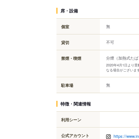
席・設備
無
個室
不可
貸切
分煙（加熱式たば
禁煙・喫煙
2020年4月1日よ
なる場合がございま
無
駐車場
特徴・関連情報
利用シーン
公式アカウント
https://www.i