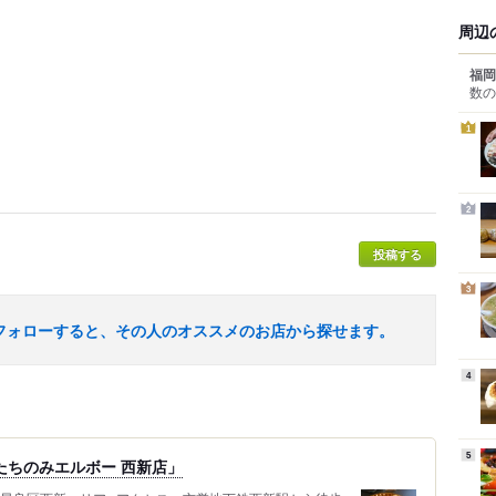
周辺
福岡
数の
1
2
投稿する
3
フォローすると、その人のオススメのお店から探せます。
4
5
たちのみエルボー 西新店」