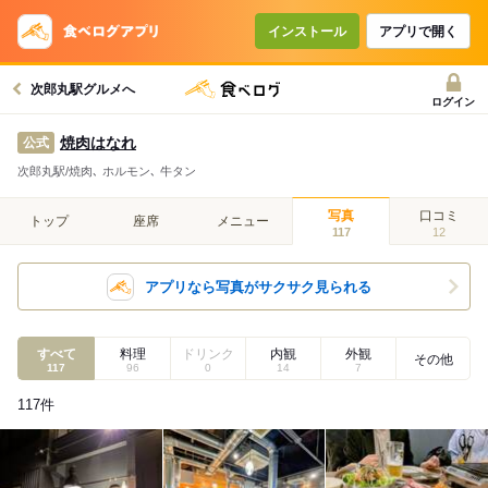
インストール
アプリで開く
次郎丸駅グルメへ
ログイン
焼肉はなれ
公式
次郎丸駅/焼肉､ ホルモン､ 牛タン
写真
口コミ
トップ
座席
メニュー
117
12
アプリなら写真がサクサク見られる
すべて
料理
ドリンク
内観
外観
その他
117
96
0
14
7
117
件