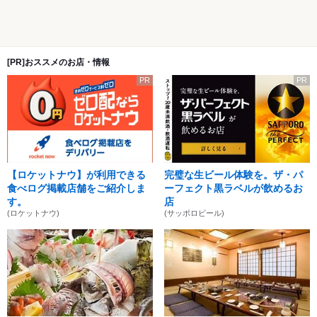
[PR]おススメのお店・情報
PR
PR
【ロケットナウ】が利用できる
完璧な生ビール体験を。ザ・パ
食べログ掲載店舗をご紹介しま
ーフェクト黒ラベルが飲めるお
す。
店
(ロケットナウ)
(サッポロビール)