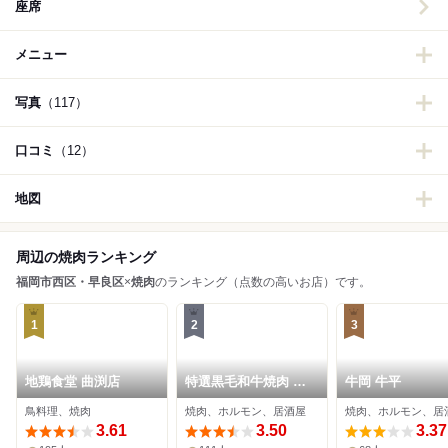
座席
メニュー
写真
（117）
口コミ
（12）
地図
周辺の焼肉ランキング
福岡市西区・早良区
×
焼肉
のランキング（点数の高いお店）です。
1
2
3
地鶏食堂 曲渕店
特選黒毛和牛焼肉 西
牛岡 牛平
新初喜
鳥料理、焼肉
焼肉、ホルモン、居酒屋
焼肉、ホルモン、居
3.61
3.50
3.37