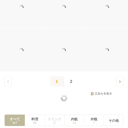
1
2
広告を非表示
すべて
料理
ドリンク
内観
外観
その他
117
96
0
14
7