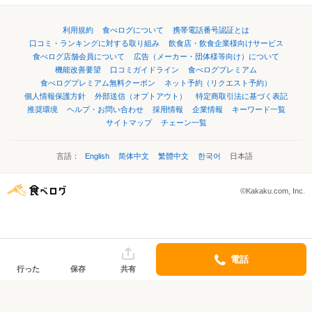
利用規約
食べログについて
携帯電話番号認証とは
口コミ・ランキングに対する取り組み
飲食店・飲食企業様向けサービス
食べログ店舗会員について
広告（メーカー・団体様等向け）について
機能改善要望
口コミガイドライン
食べログプレミアム
食べログプレミアム無料クーポン
ネット予約（リクエスト予約）
個人情報保護方針
外部送信（オプトアウト）
特定商取引法に基づく表記
推奨環境
ヘルプ・お問い合わせ
採用情報
企業情報
キーワード一覧
サイトマップ
チェーン一覧
言語：
English
简体中文
繁體中文
한국어
日本語
©Kakaku.com, Inc.
電話
行った
保存
共有