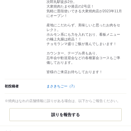
次郎丸駅徒歩2分。
大衆焼肉たまや港店の2号店！
気軽に普段使いできる大衆焼肉店が2023年11月
にオープン！
産地にこだわらず、美味しいと思ったお肉をセ
レクト。
ホルモン系にも力を入れており、看板メニュー
の極上丸腸は絶品！！
チョモランマ盛りご飯が進んでしまいます！
カウンター、テーブル席もあり、
忘年会や歓送迎会などの各種宴会コースもご準
備しております。
皆様のご来店お待ちしております！
初投稿者
まさきちごー
（7）
※焼肉はなれの店舗情報に誤りがある場合は、以下からご報告ください。
誤りを報告する