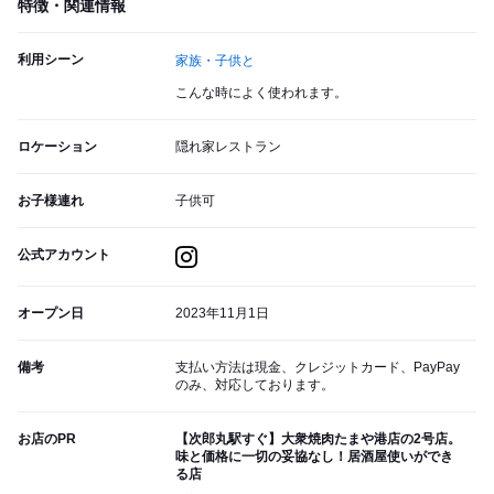
特徴・関連情報
利用シーン
家族・子供と
こんな時によく使われます。
ロケーション
隠れ家レストラン
お子様連れ
子供可
公式アカウント
オープン日
2023年11月1日
備考
支払い方法は現金、クレジットカード、PayPay
のみ、対応しております。
お店のPR
【次郎丸駅すぐ】大衆焼肉たまや港店の2号店。
味と価格に一切の妥協なし！居酒屋使いができ
る店