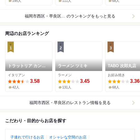
195人
111人
68人
福岡市西区・早良区×焼肉
のランキングをもっと見る
周辺のお店ランキング
1
2
3
トラットリア カンパ
ラーメン ツミキ
TABO 次郎丸店
ーナ ジロウマル
イタリアン
ラーメン
お好み焼き
3.58
3.45
3.36
42人
131人
68人
福岡市西区・早良区
のレストラン情報を見る
こだわり・目的からお店を探す
子連れで行けるお店
オシャレな空間のお店