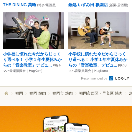
THE DINING 萬喰
鍋処 いずみ田 祇園店
(博多/居酒屋)
(祇園/居酒屋)
小学校に慣れた今だからじっく
小学校に慣れた今だからじっく
り選べる！ 小学１年生夏休みか
り選べる！ 小学１年生夏休みか
らの「音楽教室」デビュ...
らの「音楽教室」デビュ...
PR(ヤ
PR(ヤ
マハ音楽振興会｜HugKum)
マハ音楽振興会｜HugKum)
Recommended by
福岡
福岡 焼肉
福岡市 焼肉
福岡市西区・早良区 焼肉