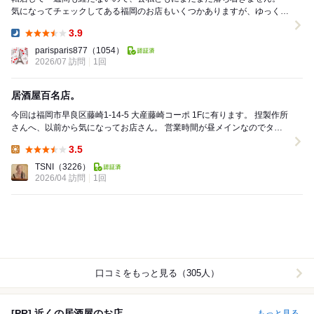
気になってチェックしてある福岡のお店もいくつかありますが、ゆっくり
楽しめるようになるには、もう少し時間が掛か...
3.9
Dinner:
parisparis877
（1054）
2026/07 訪問
1回
居酒屋百名店。
今回は福岡市早良区藤崎1-14-5 大産藤崎コーポ 1Fに有ります。 捏製作所
さんへ、以前から気になってお店さん。 営業時間が昼メインなのでタイ
ミング合わずでようやく来れました...
3.5
Lunch:
TSNI
（3226）
2026/04 訪問
1回
口コミをもっと見る（305人）
[PR] 近くの居酒屋のお店
もっと見る