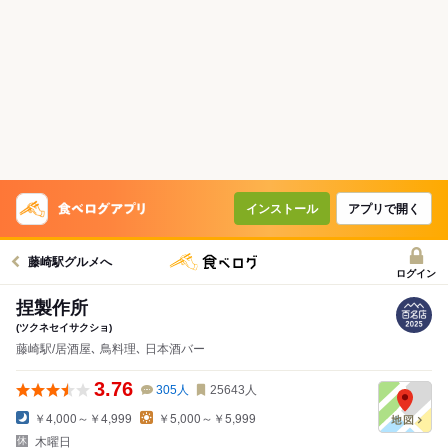
インストール
アプリで開く
藤崎駅グルメへ
ログイン
捏製作所
(ツクネセイサクショ)
藤崎駅/居酒屋､ 鳥料理､ 日本酒バー
3.76
305
人
25643
人
￥4,000～￥4,999
￥5,000～￥5,999
木曜日