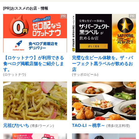
[PR]おススメのお店・情報
PR
PR
【ロケットナウ】が利用できる
完璧な生ビール体験を。ザ・パ
食べログ掲載店舗をご紹介しま
ーフェクト黒ラベルが飲めるお
す。
店
(ロケットナウ)
(サッポロビール)
元祖ぴかいち
TAO-LI ～桃李～
(博多/ラーメン)
(博多/北京料理)