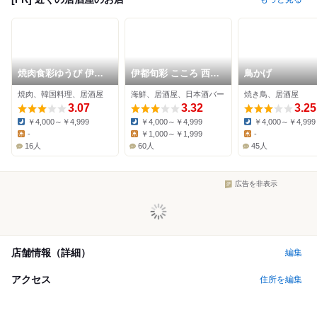
焼肉食彩ゆうび 伊都
伊都旬彩 こころ 西新
鳥かげ
店
本店
焼肉、韓国料理、居酒屋
海鮮、居酒屋、日本酒バー
焼き鳥、居酒屋
3.07
3.32
3.25
￥4,000～￥4,999
￥4,000～￥4,999
￥4,000～￥4,999
Dinner:
Dinner:
Dinner:
-
￥1,000～￥1,999
-
Lunch:
Lunch:
Lunch:
16人
60人
45人
広告を非表示
店舗情報（詳細）
編集
アクセス
住所を編集