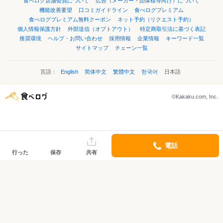
食べログ店舗会員について
広告（メーカー・団体様等向け）について
機能改善要望
口コミガイドライン
食べログプレミアム
食べログプレミアム無料クーポン
ネット予約（リクエスト予約）
個人情報保護方針
外部送信（オプトアウト）
特定商取引法に基づく表記
推奨環境
ヘルプ・お問い合わせ
採用情報
企業情報
キーワード一覧
サイトマップ
チェーン一覧
言語：
English
简体中文
繁體中文
한국어
日本語
©Kakaku.com, Inc.
電話
行った
保存
共有