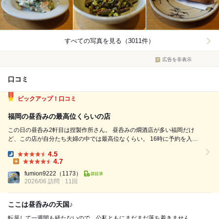
すべての写真を見る（3011件）
広告を非表示
口コミ
ピックアップ！口コミ
福岡の昼呑みの最高位くらいの店
この日の昼呑み2軒目は捏製作所さん。 昼呑みの燗酒店が多い福岡だけ
ど、この店が自分たち夫婦の中では最高位なくらい。 16時に予約を入れ
て、時間通りに訪問。 食べたものは以下のもの。 ・ヤムウンセン風海老
4.5
春雨サラダ ・新じゃが肉味噌和え ・本日のつくね 5種盛り合わせ - 三
Dinner:
4.7
つ葉と...
Lunch:
fumion9222
（1173）
2026/06 訪問
11回
ここは昼呑みの天国♪
転居して一週間も経たないので、公私ともにまだまだ落ち着きません。