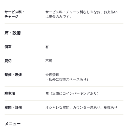
サービス料・
サービス料・チャージ料なし※なお、お支払い
チャージ
は現金のみです。
席・設備
個室
有
貸切
不可
禁煙・喫煙
全席禁煙
（店外に喫煙スペースあり）
駐車場
無（近隣にコインパーキングあり）
空間・設備
オシャレな空間、カウンター席あり、座敷あり
メニュー