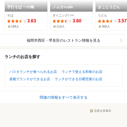
手打そば 一の梅
ノムカ+cafe
まことうどん
そば
ダイニングバー
うどん
3.63
3.60
3.57
189人
114人
365人
福岡市西区・早良区
のレストラン情報を見る
ランチのお店を探す
パスタランチが食べられるお店
ランチで使える和食のお店
座敷でランチができるお店
ランチができる日曜営業のお店
関連の情報をすべて表示する
広告を非表示