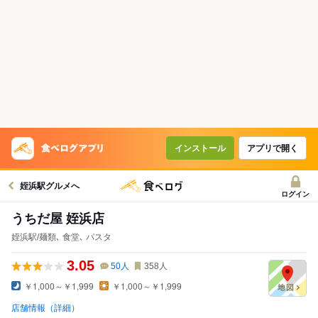
インストール
アプリで開く
姪浜駅グルメへ
ログイン
うちだ屋 姪浜店
姪浜駅/麺類､ 食堂､ パスタ
3.05
50
人
358
人
￥1,000～￥1,999
￥1,000～￥1,999
店舗情報（詳細）