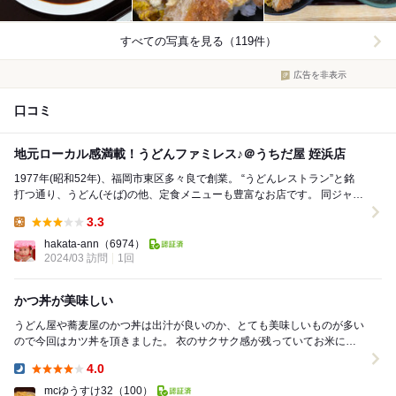
すべての写真を見る（119件）
広告を非表示
口コミ
地元ローカル感満載！うどんファミレス♪＠うちだ屋 姪浜店
1977年(昭和52年)、福岡市東区多々良で創業。 “うどんレストラン”と銘
打つ通り、うどん(そば)の他、定食メニューも豊富なお店です。 同ジャン
ルで、うどんのウエストや資さん...
3.3
Lunch:
hakata-ann
（6974）
2024/03 訪問
1回
かつ丼が美味しい
うどん屋や蕎麦屋のかつ丼は出汁が良いのか、とても美味しいものが多い
ので今回はカツ丼を頂きました。 衣のサクサク感が残っていてお米には
つゆが多めに染み込んでいてご飯まで美味しく...
4.0
Dinner:
mcゆうすけ32
（100）