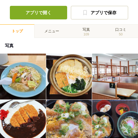
アプリで開く
アプリで保存
写真
口コミ
トップ
メニュー
109
50
写真