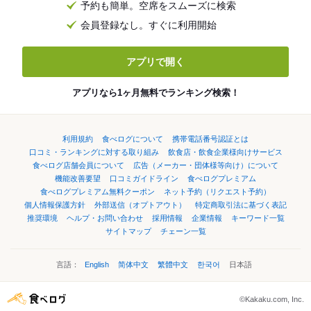
予約も簡単。空席をスムーズに検索
会員登録なし。すぐに利用開始
アプリで開く
アプリなら1ヶ月無料でランキング検索！
利用規約
食べログについて
携帯電話番号認証とは
口コミ・ランキングに対する取り組み
飲食店・飲食企業様向けサービス
食べログ店舗会員について
広告（メーカー・団体様等向け）について
機能改善要望
口コミガイドライン
食べログプレミアム
食べログプレミアム無料クーポン
ネット予約（リクエスト予約）
個人情報保護方針
外部送信（オプトアウト）
特定商取引法に基づく表記
推奨環境
ヘルプ・お問い合わせ
採用情報
企業情報
キーワード一覧
サイトマップ
チェーン一覧
言語：
English
简体中文
繁體中文
한국어
日本語
©Kakaku.com, Inc.