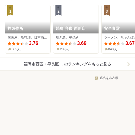
1
2
3
捏製作所
焼鳥 弁慶 西新店
安全食堂
居酒屋、鳥料理、日本酒バー
焼き鳥、串焼き
3.76
3.69
3.67
305人
209人
840人
福岡市西区・早良区×和食
のランキングをもっと見る
広告を非表示