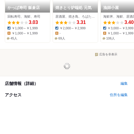
かっぱ寿司 飯倉店
焼きとり炉端処 元気
漁師小屋
回転寿司、海鮮、寿司
居酒屋、焼き鳥、ろばた焼き
海鮮丼、海鮮、居酒
3.03
3.31
3.40
￥1,000～￥1,999
￥2,000～￥2,999
￥3,000～￥3,999
Dinner:
Dinner:
Dinner:
￥1,000～￥1,999
-
￥1,000～￥1,999
Lunch:
Lunch:
Lunch:
45人
69人
106人
広告を非表示
店舗情報（詳細）
編集
アクセス
住所を編集