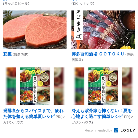
(サッポロビール)
(ロケットナウ)
彩稟
博多百旬酒場 ＧＯＴＯＫＵ
(博多/焼肉)
(博多/
居酒屋)
発酵食からスパイスまで、疲れ
冷えも紫外線も怖くない！夏を
た体を整える簡単夏レシピ
心地よく過ごす簡単レシピ
PR(マ
PR(マ
ガジンハウス)
ガジンハウス)
Recommended by