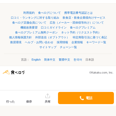
利用規約
食べログについて
携帯電話番号認証とは
口コミ・ランキングに対する取り組み
飲食店・飲食企業様向けサービス
食べログ店舗会員について
広告（メーカー・団体様等向け）について
機能改善要望
口コミガイドライン
食べログプレミアム
食べログプレミアム無料クーポン
ネット予約（リクエスト予約）
個人情報保護方針
外部送信（オプトアウト）
特定商取引法に基づく表記
推奨環境
ヘルプ・お問い合わせ
採用情報
企業情報
キーワード一覧
サイトマップ
チェーン一覧
言語：
English
简体中文
繁體中文
한국어
日本語
©Kakaku.com, Inc.
電話
行った
保存
共有