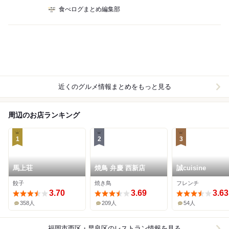
食べログまとめ編集部
近くのグルメ情報まとめをもっと見る
周辺のお店ランキング
1
2
3
馬上荘
焼鳥 弁慶 西新店
誠cuisine
餃子
焼き鳥
フレンチ
3.70
3.69
3.63
358人
209人
54人
福岡市西区・早良区
のレストラン情報を見る