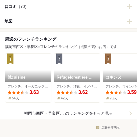
口コミ
（70）
地図
周辺のフレンチランキング
福岡市西区・早良区
×
フレンチ
のランキング（点数の高いお店）です。
1
2
3
誠cuisine
Refugeforestiere 五
コキンヌ
島
フレンチ、オーガニック、イノベーティブ
フレンチ、洋食、イノベーティブ
フレンチ、ワインバ
3.63
3.62
3.59
54人
42人
70人
福岡市西区・早良区×フレンチ
のランキングをもっと見る
広告を非表示