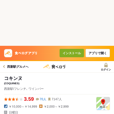
インストール
アプリで開く
西新駅グルメへ
ログイン
コキンヌ
(COQUINES)
西新駅/フレンチ､ ワインバー
3.59
70
人
7147
人
￥10,000～￥14,999
￥2,000～￥2,999
日曜日