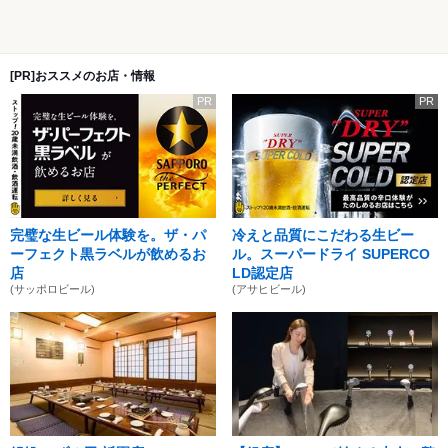
[PR]おススメのお店・情報
PR
PR
完璧な生ビール体験を。ザ・パ
冷えと品質にこだわる生ビー
ーフェクト黒ラベルが飲めるお
ル。スーパードライ SUPERCO
店
LD認定店
(サッポロビール)
(アサヒビール)