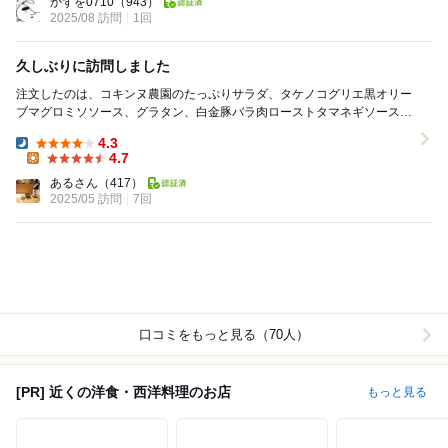
かずを0710
（943）
2025/08 訪問
1回
久しぶりに訪問しました
注文したのは、コキンヌ農園のたっぷりサラダ、タケノコグリエ黒オリー
ブマグロミソソース、グラタン、白金豚バラ肉ローストタマネギソース、
パンドジェンヌ・バニラアイスをいただきました。 ...
4.3
Dinner:
4.7
Lunch:
あるさん
（417）
2025/05 訪問
7回
口コミをもっと見る（70人）
[PR] 近くの洋食・西洋料理のお店
もっと見る