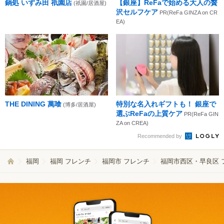
鍋処 いずみ田 祇園店
【銀座】ReFaで始める大人の贅
(祇園/居酒屋)
沢セルフケア
PR(ReFa GINZA on CR
EA)
THE DINING 萬喰
特別な名入れギフトも！ 銀座で
(博多/居酒屋)
選ぶReFaの上質ケア
PR(ReFa GIN
ZA on CREA)
Recommended by
福岡
福岡 フレンチ
福岡市 フレンチ
福岡市西区・早良区 